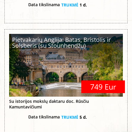
Data tikslinama
TRUKMĖ
1 d.
Pietvakarių Anglija: Batas, Bristolis ir
Solsberis (su Stounhendžu)
749 Eur
Su istorijos mokslų daktaru doc. Rūsčiu
Kamuntavičiumi
Data tikslinama
TRUKMĖ
5 d.