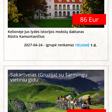
86 Eur
Kelionėje Jus lydės istorijos mokslų daktaras
Rūstis Kamuntavičius
2027-04-24 - (grupė renkama)
TRUKMĖ
1 d.
Sakartvelas (Gruzija) su šarmingu
vietiniu gidu