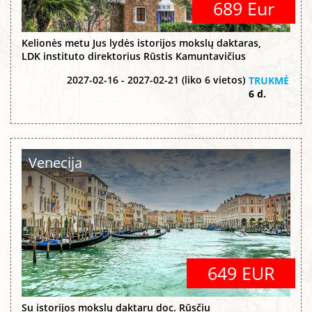
689 Eur
Kelionės metu Jus lydės istorijos mokslų daktaras,
LDK instituto direktorius Rūstis Kamuntavičius
2027-02-16 - 2027-02-21 (liko 6 vietos)
TRUKMĖ
6 d.
Venecija
649 EUR
Su istorijos mokslų daktaru doc. Rūsčiu