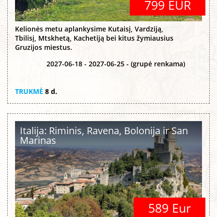
799 EUR
Kelionės metu aplankysime Kutaisį, Vardziją,
Tbilisį, Mtskhetą, Kachetiją bei kitus žymiausius
Gruzijos miestus.
2027-06-18 - 2027-06-25 - (grupė renkama)
TRUKMĖ
8 d.
Italija: Riminis, Ravena, Bolonija ir San
Marinas
589 Eur