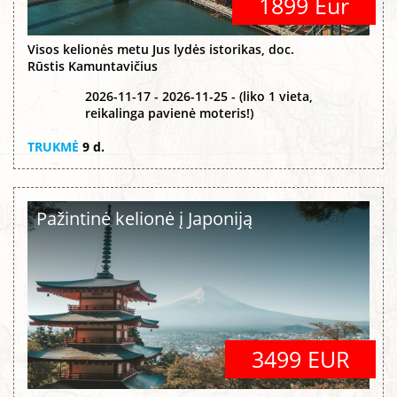
1899 Eur
Visos kelionės metu Jus lydės istorikas, doc.
Rūstis Kamuntavičius
2026-11-17 - 2026-11-25 - (liko 1 vieta,
reikalinga pavienė moteris!)
TRUKMĖ
9 d.
Pažintinė kelionė į Japoniją
3499 EUR