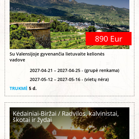
890 Eur
Su Valensijoje gyvenančia lietuvaite kelionės
vadove
2027-04-21 – 2027-04-25 - (grupė renkama)
2027-05-12 – 2027-05-16 - (vietų nėra)
TRUKMĖ
5 d.
Kėdainiai-Biržai / Radvilos, kalvinistai,
škotai ir žydai