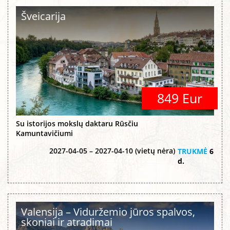
Šveicarija
849 Eur
Su istorijos mokslų daktaru Rūsčiu
Kamuntavičiumi
2027-04-05 – 2027-04-10 (vietų nėra)
TRUKMĖ
6
d.
Valensija – Viduržemio jūros spalvos,
skoniai ir atradimai