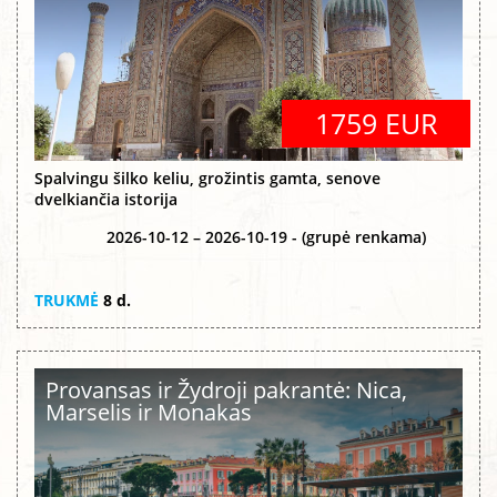
1759 EUR
Spalvingu šilko keliu, grožintis gamta, senove
dvelkiančia istorija
2026-10-12 – 2026-10-19 - (grupė renkama)
TRUKMĖ
8 d.
Provansas ir Žydroji pakrantė: Nica,
Marselis ir Monakas