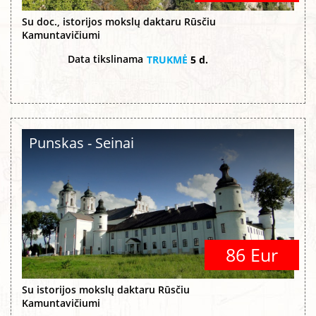
Su doc., istorijos mokslų daktaru Rūsčiu
Kamuntavičiumi
Data tikslinama
TRUKMĖ
5 d.
Punskas - Seinai
86 Eur
Su istorijos mokslų daktaru Rūsčiu
Kamuntavičiumi