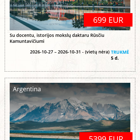
699 EUR
Su docentu, istorijos mokslų daktaru Rūsčiu
Kamuntavičiumi
2026-10-27 – 2026-10-31 - (vietų nėra)
TRUKMĖ
5 d.
Argentina
5399 EUR