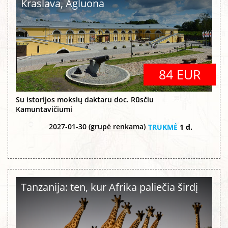
Kraslava, Agluona
84 EUR
Su istorijos mokslų daktaru doc. Rūsčiu
Kamuntavičiumi
2027-01-30 (grupė renkama)
TRUKMĖ
1 d.
Tanzanija: ten, kur Afrika paliečia širdį