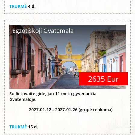
TRUKMĖ
4 d.
Egzotiškoji Gvatemala
2635 Eur
Su lietuvaite gide, jau 11 metų gyvenančia
Gvatemaloje.
2027-01-12 - 2027-01-26 (grupė renkama)
TRUKMĖ
15 d.