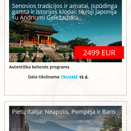
Senosios tradicijos ir amatai, įspūdinga
gamta ir istorijos klodai: tikroji Japonija
su Andriumi Geležausku
2499 EUR
Autentiška kelionės programa
Data tikslinama
TRUKMĖ
15 d.
Pietų Italija: Neapolis, Pompėja ir Baris