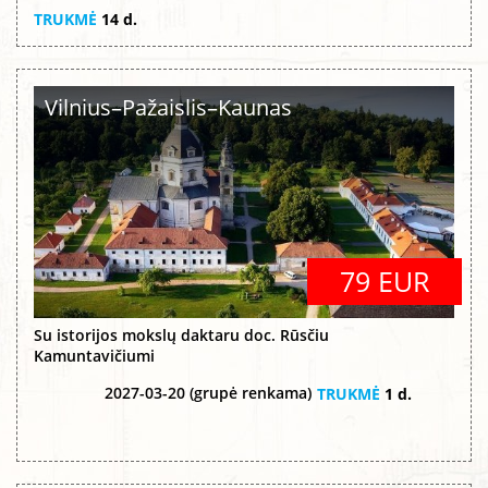
TRUKMĖ
14 d.
Vilnius–Pažaislis–Kaunas
79 EUR
Su istorijos mokslų daktaru doc. Rūsčiu
Kamuntavičiumi
2027-03-20 (grupė renkama)
TRUKMĖ
1 d.