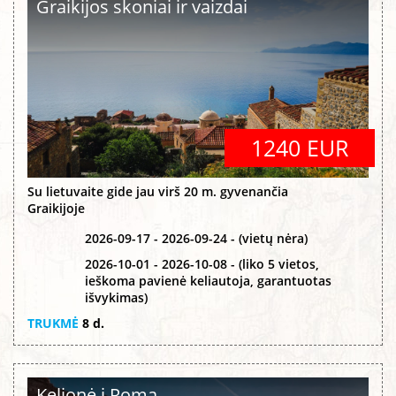
Graikijos skoniai ir vaizdai
1240 EUR
Su lietuvaite gide jau virš 20 m. gyvenančia
Graikijoje
2026-09-17 - 2026-09-24 - (vietų nėra)
2026-10-01 - 2026-10-08 - (liko 5 vietos,
ieškoma pavienė keliautoja, garantuotas
išvykimas)
TRUKMĖ
8 d.
Kelionė į Romą