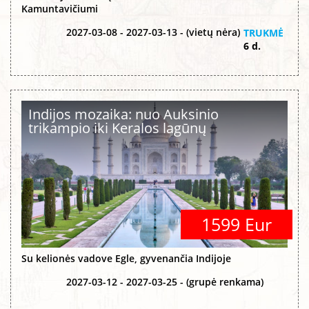
Kamuntavičiumi
2027-03-08 - 2027-03-13 - (vietų nėra)
TRUKMĖ
6 d.
Indijos mozaika: nuo Auksinio
trikampio iki Keralos lagūnų
1599 Eur
Su kelionės vadove Egle, gyvenančia Indijoje
2027-03-12 - 2027-03-25 - (grupė renkama)