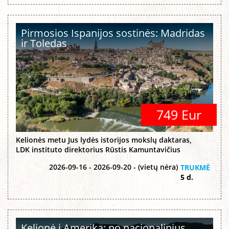
Pirmosios Ispanijos sostinės: Madridas
ir Toledas
749 Eur
Kelionės metu Jus lydės istorijos mokslų daktaras,
LDK instituto direktorius Rūstis Kamuntavičius
2026-09-16 - 2026-09-20 - (vietų nėra)
TRUKMĖ
5 d.
Kelionė į Ameriką: po nacionalinius