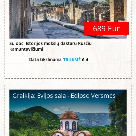
689 Eur
Su doc. Istorijos mokslų daktaru Rūsčiu
Kamuntavičiumi
Data tikslinama
TRUKMĖ
6 d.
Graikija: Evijos sala - Edipso Versmės