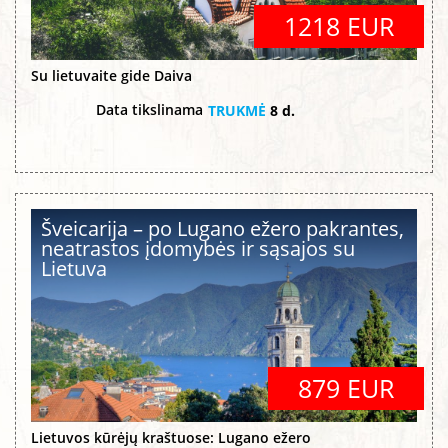
1218 EUR
Su lietuvaite gide Daiva
Data tikslinama
TRUKMĖ
8 d.
Šveicarija – po Lugano ežero pakrantes,
neatrastos įdomybės ir sąsajos su
Lietuva
879 EUR
Lietuvos kūrėjų kraštuose: Lugano ežero