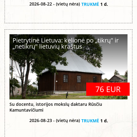
2026-08-22 - (vietų nėra)
TRUKMĖ
1 d.
Pietrytinė Lietuva: kelionė po „tikrų" ir
„netikrų" lietuvių kraštus
76 EUR
Su docentu, istorijos mokslų daktaru Rūsčiu
Kamuntavičiumi
2026-08-23 - (vietų nėra)
TRUKMĖ
1 d.