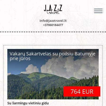
M
info@jazztravel.lt
+37060184477
Vakarų Sakartvelas su poilsiu Batumyje
prie jūros
764 EUR
Su šarmingu vietiniu gidu