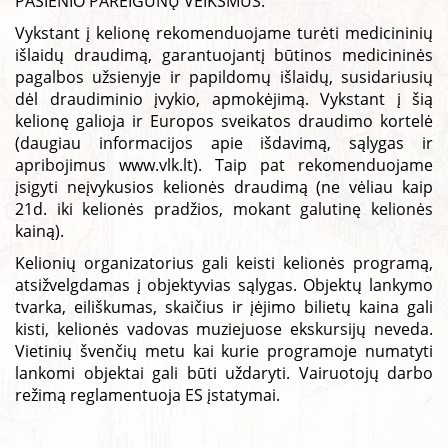
PASIENIO PAREIGŪNŲ VEIKSMUS.
Vykstant į kelionę rekomenduojame turėti medicininių
išlaidų draudimą, garantuojantį būtinos medicininės
pagalbos užsienyje ir papildomų išlaidų, susidariusių
dėl draudiminio įvykio, apmokėjimą. Vykstant į šią
kelionę galioja ir Europos sveikatos draudimo kortelė
(daugiau informacijos apie išdavimą, sąlygas ir
apribojimus
www.vlk.lt
). Taip pat rekomenduojame
įsigyti neįvykusios kelionės draudimą (ne vėliau kaip
21d. iki kelionės pradžios, mokant galutinę kelionės
kainą).
Kelionių organizatorius gali keisti kelionės programą,
atsižvelgdamas į objektyvias sąlygas. Objektų lankymo
tvarka, eiliškumas, skaičius ir įėjimo bilietų kaina gali
kisti, kelionės vadovas muziejuose ekskursijų neveda.
Vietinių švenčių metu kai kurie programoje numatyti
lankomi objektai gali būti uždaryti. Vairuotojų darbo
režimą reglamentuoja ES įstatymai.