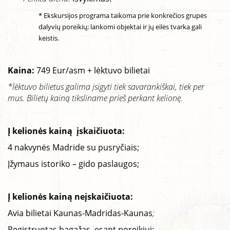
* Ekskursijos programa taikoma prie konkrečios grupės
dalyvių poreikių; lankomi objektai ir jų eilės tvarka gali
keistis.
Kaina:
749 Eur/asm + lėktuvo bilietai
*lėktuvo bilietus galima įsigyti tiek savarankiškai, tiek per
mus. Bilietų kainą tiksliname prieš perkant kelionę.
Į kelionės kainą įskaičiuota:
4 nakvynės Madride su pusryčiais;
Įžymaus istoriko – gido paslaugos;
Į kelionės kainą neįskaičiuota:
Avia bilietai Kaunas-Madridas-Kaunas
;
Registruotas bagažas, esant poreikiui;