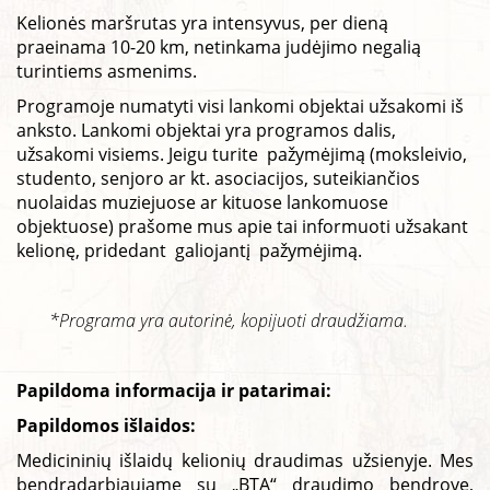
Kelionės maršrutas yra intensyvus, per dieną
praeinama 10-20 km, netinkama judėjimo negalią
turintiems asmenims.
Programoje numatyti visi lankomi objektai užsakomi iš
anksto. Lankomi objektai yra programos dalis,
užsakomi visiems. Jeigu turite pažymėjimą (moksleivio,
studento, senjoro ar kt. asociacijos, suteikiančios
nuolaidas muziejuose ar kituose lankomuose
objektuose) prašome mus apie tai informuoti užsakant
kelionę, pridedant galiojantį pažymėjimą.
*Programa yra autorinė, kopijuoti draudžiama.
Papildoma informacija ir patarimai:
Papildomos išlaidos:
Medicininių išlaidų kelionių draudimas užsienyje. Mes
bendradarbiaujame su „BTA“ draudimo bendrove,