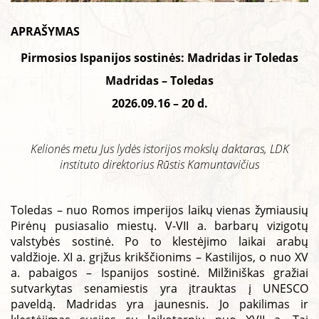
APRAŠYMAS
Pirmosios Ispanijos sostinės: Madridas ir Toledas
Madridas – Toledas
2026.09.16 – 20 d.
Kelionės metu Jus lydės istorijos mokslų daktaras, LDK
instituto direktorius Rūstis Kamuntavičius
–
Toledas – nuo Romos imperijos laikų vienas žymiausių
Pirėnų pusiasalio miestų. V-VII a. barbarų vizigotų
valstybės sostinė. Po to klestėjimo laikai arabų
valdžioje. XI a. grįžus krikščionims – Kastilijos, o nuo XV
a. pabaigos – Ispanijos sostinė. Milžiniškas gražiai
sutvarkytas senamiestis yra įtrauktas į UNESCO
paveldą. Madridas yra jaunesnis. Jo pakilimas ir