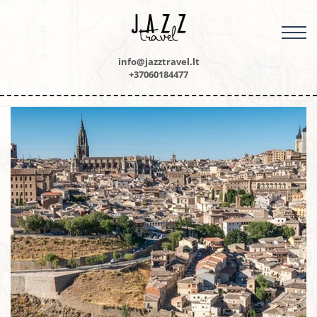
M
info@jazztravel.lt
+37060184477