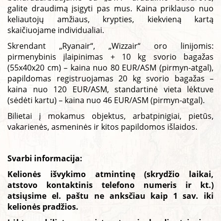
galite draudimą įsigyti pas mus. Kaina priklauso nuo
keliautojų amžiaus, krypties, kiekvieną kartą
skaičiuojame individualiai.
Skrendant „Ryanair“, „Wizzair“ oro linijomis:
pirmenybinis įlaipinimas + 10 kg svorio bagažas
(55x40x20 cm) – kaina nuo 80 EUR/ASM (pirmyn-atgal),
papildomas registruojamas 20 kg svorio bagažas –
kaina nuo 120 EUR/ASM, standartinė vieta lėktuve
(sėdėti kartu) – kaina nuo 46 EUR/ASM (pirmyn-atgal).
Bilietai į mokamus objektus, arbatpinigiai, pietūs,
vakarienės, asmeninės ir kitos papildomos išlaidos.
Svarbi informacija:
Kelionės išvykimo atmintinę (skrydžio laikai,
atstovo kontaktinis telefono numeris ir kt.)
atsiųsime el. paštu ne anksčiau kaip 1 sav. iki
kelionės pradžios.