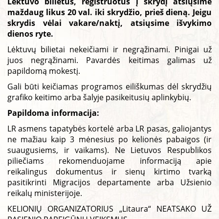
Lėktuvo bilietus, registruotus į skrydį atsiųsime
maždaug likus 20 val. iki skrydžio, prieš dieną. Jeigu
skrydis vėlai vakare/naktį, atsiųsime išvykimo
dienos ryte.
Lėktuvų bilietai nekeičiami ir negrąžinami. Pinigai už
juos negrąžinami. Pavardės keitimas galimas už
papildomą mokestį.
Gali būti keičiamas programos eiliškumas dėl skrydžių
grafiko keitimo arba šalyje pasikeitusių aplinkybių.
Papildoma informacija:
LR asmens tapatybės kortelė arba LR pasas, galiojantys
ne mažiau kaip 3 mėnesius po kelionės pabaigos (ir
suaugusiems, ir vaikams). Ne Lietuvos Respublikos
piliečiams rekomenduojame informaciją apie
reikalingus dokumentus ir sienų kirtimo tvarką
pasitikrinti Migracijos departamente arba Užsienio
reikalų ministerijoje.
KELIONIŲ ORGANIZATORIUS „Litaura“ NEATSAKO UŽ