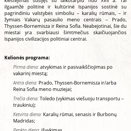
klestėjimas susijęs su laikotarpiu nuo XVII a. Tai
ilgaamžė politinė ir kultūrinė Ispanijos sostinė su
pagrindiniu valstybės simboliu – karalių rūmais, – ir
žymiais Vakarų pasaulio meno centrais – Prado,
Thyssen-Bornemisza ir Reina Sofìa. Neabejotinai, šie du
miestai yra svarbiausi šimtmečius skaičiuojančios
Ispanijos civilizacijos politiniai centrai.
Kelionės programa:
Pirma diena:
atvykimas ir pasivaikščiojimas po
vakarinį miestą;
Antra diena:
Prado, Thyssen-Bornemisza ir/arba
Reina Sofìa meno muziejai;
Trečia diena:
Toledo (vykimas viešuoju transportu –
traukiniu);
Ketvirta diena:
Karalių rūmai, senasis ir Burbonų
Madridas;
Penkta diena:
išvykimas.