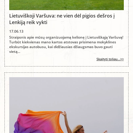
Lietuviškoji Varšuva: ne vien dėl pigios dešros į
Lenkiją reik vykti
17.06.13
Straipsnis apie mūsų organizuojamą kelionę į Lietuviškąją Varšuvą!
Turbūt kiekvienas mano kartos atstovas prisimena mokyklines
ekskursijas autobusu, kai didžiausias džiaugsmas buvo gauti
vietą...
Skaityti toliau...>>