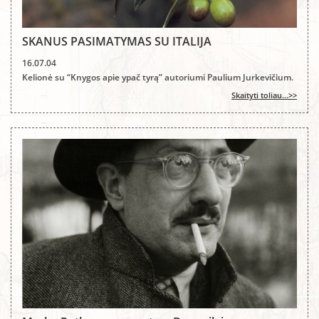
SKANUS PASIMATYMAS SU ITALIJA
16.07.04
Kelionė su “Knygos apie ypač tyrą” autoriumi Paulium Jurkevičium.
Skaityti toliau...>>