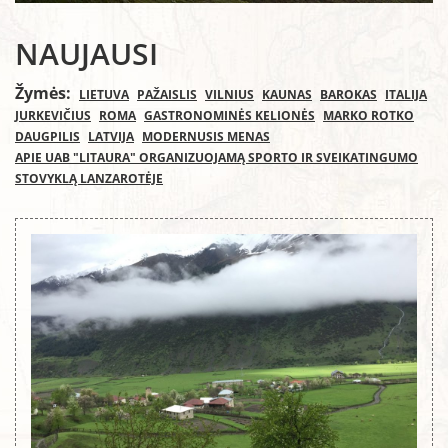
NAUJAUSI
Žymės:
LIETUVA
PAŽAISLIS
VILNIUS
KAUNAS
BAROKAS
ITALIJA
JURKEVIČIUS
ROMA
GASTRONOMINĖS KELIONĖS
MARKO ROTKO
DAUGPILIS
LATVIJA
MODERNUSIS MENAS
APIE UAB "LITAURA" ORGANIZUOJAMĄ SPORTO IR SVEIKATINGUMO
STOVYKLĄ LANZAROTĖJE