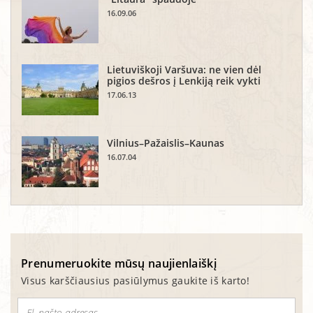
16.09.06
Lietuviškoji Varšuva: ne vien dėl
pigios dešros į Lenkiją reik vykti
17.06.13
Vilnius–Pažaislis–Kaunas
16.07.04
Prenumeruokite mūsų naujienlaiškį
Visus karščiausius pasiūlymus gaukite iš karto!