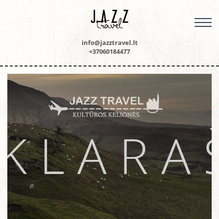
M
info@jazztravel.lt
+37060184477