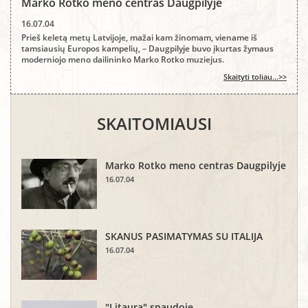
Marko Rotko meno centras Daugpilyje
16.07.04
Prieš keletą metų Latvijoje, mažai kam žinomam, viename iš
tamsiausių Europos kampelių, – Daugpilyje buvo įkurtas žymaus
moderniojo meno dailininko Marko Rotko muziejus.
Skaityti toliau...>>
SKAITOMIAUSI
Marko Rotko meno centras Daugpilyje
16.07.04
SKANUS PASIMATYMAS SU ITALIJA
16.07.04
"Litaura" spaudoje