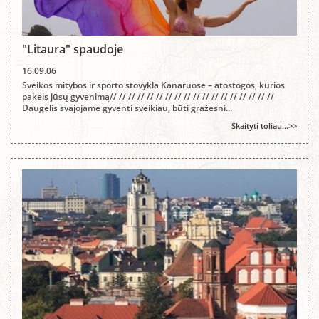
"Litaura" spaudoje
16.09.06
Sveikos mitybos ir sporto stovykla Kanaruose – atostogos, kurios
pakeis jūsų gyvenimą// // // // // // // // // // // // // // // // // //
Daugelis svajojame gyventi sveikiau, būti gražesni...
Skaityti toliau...>>