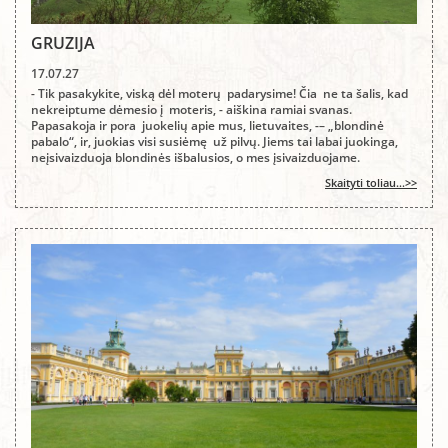
GRUZIJA
17.07.27
- Tik pasakykite, viską dėl moterų padarysime! Čia ne ta šalis, kad
nekreiptume dėmesio į moteris, - aiškina ramiai svanas.
Papasakoja ir pora juokelių apie mus, lietuvaites, -– „blondinė
pabalo“, ir, juokias visi susiėmę už pilvų. Jiems tai labai juokinga,
neįsivaizduoja blondinės išbalusios, o mes įsivaizduojame.
Skaityti toliau...>>