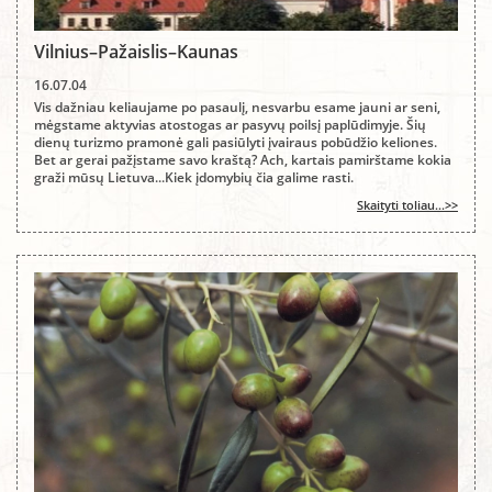
Vilnius–Pažaislis–Kaunas
16.07.04
Vis dažniau keliaujame po pasaulį, nesvarbu esame jauni ar seni,
mėgstame aktyvias atostogas ar pasyvų poilsį paplūdimyje. Šių
dienų turizmo pramonė gali pasiūlyti įvairaus pobūdžio keliones.
Bet ar gerai pažįstame savo kraštą? Ach, kartais pamirštame kokia
graži mūsų Lietuva...Kiek įdomybių čia galime rasti.
Skaityti toliau...>>