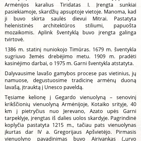
Armėnijos karalius Tiridatas I. Įrengta sunkiai
pasiekiamoje, skardžių apsuptoje vietoje. Manoma, kad
ji buvo skirta saulės dievui Mitrai. Pastatyta
helenistinės architektūros stiliumi, papuošta
mozaikomis. Aplink šventyklą buvo įrengta galinga
tvirtovė.
1386 m. statinį nuniokojo Timūras. 1679 m. šventykla
sugriuvo žemės drebėjimo metu. 1909 m. pradėti
kasinėjimo darbai, o 1975 m. Garni šventykla atstatyta.
Dalyvausime lavašo gamybos procese pas vietinius, jų
namuose, degustuosime tradicinę armėnų duoną
lavašą, įtrauktą į Unesco paveldą.
Tęsiame kelionę į Gegardo vienuolyną – senovinį
krikščionių vienuolyną Armėnijoje, Kotaiko srityje, 40
km į pietryčius nuo Jerevano, Azato upės Garni
tarpeklyje, įrengtas iš dalies uolos skardyje. Pagrindinė
koplyčia pastatyta 1215 m., tačiau pats vienuolynas
įkurtas dar IV a. Gregorijaus Apšvietėjo. Pirmasis
vienuolyno pavadinimas buvo Airivankas („urvo