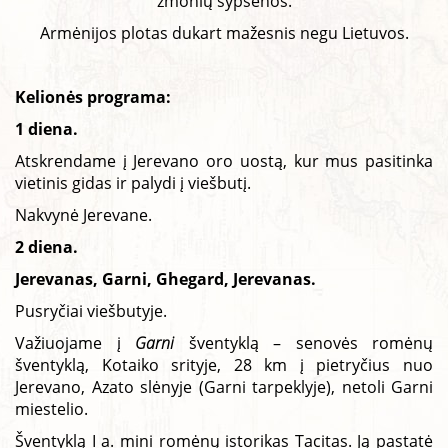
žmonių šypsenos.
Armėnijos plotas dukart mažesnis negu Lietuvos.
Kelionės programa:
1 diena.
Atskrendame į Jerevano oro uostą, kur mus pasitinka
vietinis gidas ir palydi į viešbutį.
Nakvynė Jerevane.
2 diena.
Jerevanas, Garni, Ghegard, Jerevanas.
Pusryčiai viešbutyje.
Važiuojame į
Garni
šventyklą – senovės romėnų
šventyklą, Kotaiko srityje, 28 km į pietryčius nuo
Jerevano, Azato slėnyje (Garni tarpeklyje), netoli Garni
miestelio.
Šventyklą I a. mini romėnų istorikas Tacitas. Ją pastatė