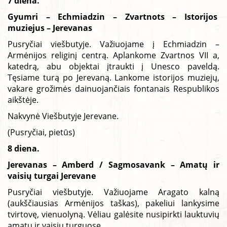
7 diena.
Gyumri – Echmiadzin – Zvartnots – Istorijos
muziejus – Jerevanas
Pusryčiai viešbutyje. Važiuojame į Echmiadzin –
Armėnijos religinį centrą. Aplankome Zvartnos VII a,
katedrą, abu objektai įtraukti į Unesco paveldą.
Tęsiame turą po Jerevaną. Lankome istorijos muziejų,
vakare grožimės dainuojančiais fontanais Respublikos
aikštėje.
Nakvynė Viešbutyje Jerevane.
(Pusryčiai, pietūs)
8 diena.
Jerevanas – Amberd / Sagmosavank – Amatų ir
vaisių turgai Jerevane
Pusryčiai viešbutyje. Važiuojame Aragato kalną
(aukščiausias Armėnijos taškas), pakeliui lankysime
tvirtovę, vienuolyną. Vėliau galėsite nusipirkti lauktuvių
amatų ir vaisių turguose.