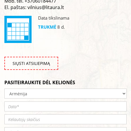
Mob. tel. +37060184477
El. paštas:
vilnius@litaura.lt
Data tikslinama
TRUKMĖ
8 d.
SIŲSTI ATSILIEPIMĄ
PASITEIRAUKITE DĖL KELIONĖS