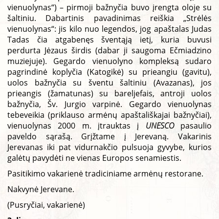
vienuolynas“) – pirmoji bažnyčia buvo įrengta oloje su
šaltiniu. Dabartinis pavadinimas reiškia „Strėlės
vienuolynas“: jis kilo nuo legendos, jog apaštalas Judas
Tadas čia atgabenęs šventąją ietį, kuria buvusi
perdurta Jėzaus širdis (dabar ji saugoma Ečmiadzino
muziejuje). Gegardo vienuolyno kompleksą sudaro
pagrindinė koplyčia (Katogikė) su prieangiu (gavitu),
uolos bažnyčia su šventu šaltiniu (Avazanas), jos
prieangis (žamatunas) su bareljefais, antroji uolos
bažnyčia, Šv. Jurgio varpinė. Gegardo vienuolynas
tebeveikia (priklauso armėnų apaštališkajai bažnyčiai),
vienuolynas 2000 m. įtrauktas į
UNESCO
pasaulio
paveldo sąrašą. Grįžtame į Jerevaną. Vakarinis
Jerevanas iki pat vidurnakčio pulsuoja gyvybe, kurios
galėtų pavydėti ne vienas Europos senamiestis.
Pasitikimo vakarienė tradiciniame armėnų restorane.
Nakvynė Jerevane.
(Pusryčiai, vakarienė)