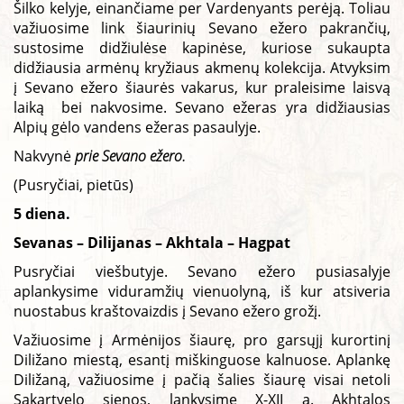
Šilko kelyje, einančiame per Vardenyants perėją. Toliau
važiuosime link šiaurinių Sevano ežero pakrančių,
sustosime didžiulėse kapinėse, kuriose sukaupta
didžiausia armėnų kryžiaus akmenų kolekcija. Atvyksim
į Sevano ežero šiaurės vakarus, kur praleisime laisvą
laiką bei nakvosime. Sevano ežeras yra didžiausias
Alpių gėlo vandens ežeras pasaulyje.
Nakvynė
prie Sevano ežero.
(Pusryčiai, pietūs)
5 diena.
Sevanas – Dilijanas – Akhtala – Hagpat
Pusryčiai viešbutyje. Sevano ežero pusiasalyje
aplankysime viduramžių vienuolyną, iš kur atsiveria
nuostabus kraštovaizdis į Sevano ežero grožį.
Važiuosime į Armėnijos šiaurę, pro garsųjį kurortinį
Diližano miestą, esantį miškinguose kalnuose. Aplankę
Diližaną, važiuosime į pačią šalies šiaurę visai netoli
Sakartvelo sienos, lankysime X-XII a. Akhtalos