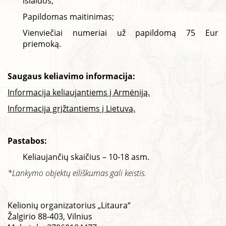
išlaidos;
Papildomas maitinimas;
Vienviečiai numeriai už papildomą 75 Eur
priemoką.
Saugaus keliavimo informacija:
Informacija keliaujantiems į Armėniją.
Informacija grįžtantiems į Lietuvą.
Pastabos:
Keliaujančių skaičius – 10-18 asm.
*Lankymo objektų eiliškumas gali keistis.
Kelionių organizatorius „Litaura“
Žalgirio 88-403, Vilnius