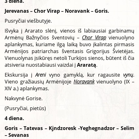
3 diena.
Jerevanas – Chor Virap – Noravank – Goris.
Pusryčiai viešbutyje.
Išvyka į Ararato slėnį, vienos iš labiausiai garbinamų
Armėnų Bažnyčios šventovių –
Chor Virap
vienuolyno
aplankymas, kuriame ilgą laiką buvo įkalintas pirmasis
Armėnijos patriarchas šventasis Grigorijus Švietėjas.
Vienuolynas įsikūręs netoli Turkijos sienos, būtent iš čia
atsiveria nuostabiausi vaizdai į
Araratą
.
Ekskursija į
Areni
vyno gamyklą, kur ragausite
vynų
.
Vieno gražiausių Armėnijoje
Noravank
vienuolyno (IX –
XIV a.) aplankymas.
Nakvynė Gorise.
(Pusryčiai, pietūs)
4 diena.
Goris – Tatevas – Kjndzoresk -Yeghegnadzor – Selim
– Sevanas