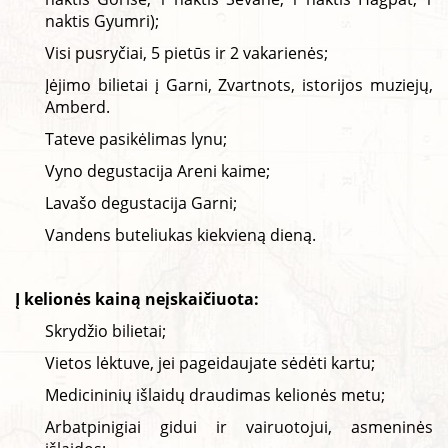
naktis Gyumri);
Visi pusryčiai, 5 pietūs ir 2 vakarienės;
Įėjimo bilietai į Garni, Zvartnots, istorijos muziejų,
Amberd.
Tateve pasikėlimas lynu;
Vyno degustacija Areni kaime;
Lavašo degustacija Garni;
Vandens buteliukas kiekvieną dieną.
Į
kelionės kainą neįskaičiuota:
Skrydžio bilietai;
Vietos lėktuve, jei pageidaujate sėdėti kartu;
Medicininių išlaidų draudimas kelionės metu;
Arbatpinigiai gidui ir vairuotojui, asmeninės