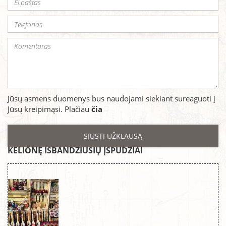
Jūsų asmens duomenys bus naudojami siekiant sureaguoti į
Jūsų kreipimąsi. Plačiau
čia
KELIONĘ IŠBANDŽIUSIŲ ĮSPŪDŽIAI