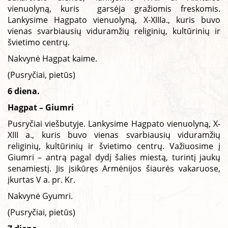
vienuolyną, kuris garsėja gražiomis freskomis.
Lankysime Hagpato vienuolyną, X-XIIIa., kuris buvo
vienas svarbiausių viduramžių religinių, kultūrinių ir
švietimo centrų.
Nakvynė Hagpat kaime.
(Pusryčiai, pietūs)
6 diena.
Hagpat – Giumri
Pusryčiai viešbutyje. Lankysime Hagpato vienuolyną, X-
XIII a., kuris buvo vienas svarbiausių viduramžių
religinių, kultūrinių ir švietimo centrų. Važiuosime į
Giumri – antrą pagal dydį šalies miestą, turintį jaukų
senamiestį. Jis įsikūręs Armėnijos šiaurės vakaruose,
įkurtas V a. pr. Kr.
Nakvynė Gyumri.
(Pusryčiai, pietūs)