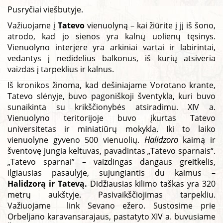
Pusryčiai viešbutyje.
Važiuojame į
Tatevo
vienuolyną – kai žiūrite į jį iš šono,
atrodo, kad jo sienos yra kalnų uolienų tęsinys.
Vienuolyno interjere yra arkiniai vartai ir labirintai,
vedantys į nedidelius balkonus, iš kurių atsiveria
vaizdas į tarpeklius ir kalnus.
Iš kronikos žinoma, kad dešiniajame Vorotano krante,
Tatevo slėnyje, buvo pagoniškoji šventykla, kuri buvo
sunaikinta su krikščionybės atsiradimu. XIV a.
Vienuolyno teritorijoje buvo įkurtas Tatevo
universitetas ir miniatiūrų mokykla. Iki to laiko
vienuolyne gyveno 500 vienuolių.
Halidzoro
kaimą ir
šventovę jungia keltuvas, pavadintas „Tatevo sparnais“.
„Tatevo sparnai” – vaizdingas dangaus greitkelis,
ilgiausias pasaulyje, sujungiantis du kaimus –
Halidzorą ir Tatevą.
Didžiausias kilimo taškas yra 320
metrų aukštyje. Pasivaikščiojimas tarpekliu.
Važiuojame link Sevano ežero. Sustosime prie
Orbeljano karavansarajaus, pastatyto XIV a. buvusiame