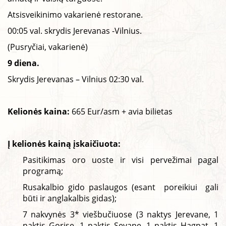
Atsisveikinimo vakarienė restorane.
00:05 val. skrydis Jerevanas -Vilnius.
(Pusryčiai, vakarienė)
9 diena.
Skrydis Jerevanas – Vilnius 02:30 val.
Kelionės kaina:
665 Eur/asm + avia bilietas
Į kelionės kainą įskaičiuota:
Pasitikimas oro uoste ir visi pervežimai pagal
programą;
Rusakalbio gido paslaugos (esant poreikiui gali
būti ir anglakalbis gidas);
7 nakvynės 3* viešbučiuose (3 naktys Jerevane, 1
naktis Gorise, 1 naktis Sevane, 1 naktis Hagpat, 1