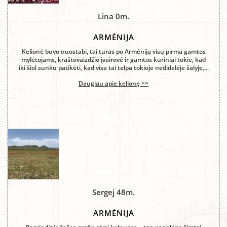
Lina 0m.
ARMĖNIJA
Kelionė buvo nuostabi, tai turas po Armėniją visų pirma gamtos
mylėtojams, kraštovaizdžio įvairovė ir gamtos kūriniai tokie, kad
iki šiol sunku patikėti, kad visa tai telpa tokioje nedidelėje šalyje,...
Daugiau apie kelionę >>
Sergej 48m.
ARMĖNIJA