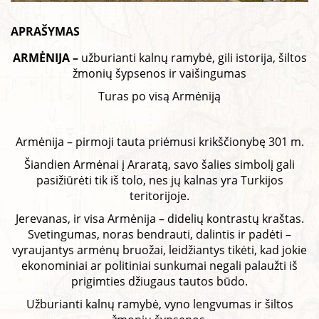
APRAŠYMAS
ARMĖNIJA –
užburianti kalnų ramybė, gili istorija, šiltos
žmonių šypsenos ir vaišingumas
Turas po visą Armėniją
Armėnija – pirmoji tauta priėmusi krikščionybę 301 m.
Šiandien Armėnai į Araratą, savo šalies simbolį gali
pasižiūrėti tik iš tolo, nes jų kalnas yra Turkijos
teritorijoje.
Jerevanas, ir visa Armėnija – didelių kontrastų kraštas.
Svetingumas, noras bendrauti, dalintis ir padėti –
vyraujantys armėnų bruožai, leidžiantys tikėti, kad jokie
ekonominiai ar politiniai sunkumai negali palaužti iš
prigimties džiugaus tautos būdo.
Užburianti kalnų ramybė, vyno lengvumas ir šiltos