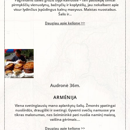
Pagrindinis šalies grožis slypi kalnuose – ten pasislėpę šimtai
pirmykščių vienuolynų, bažnyčių ir koplytėlių, jau nekalbant apie
visur lydinčius įspūdingus kalnų masyvus. Maistas nuostabus.
Šalis ir...
Daugiau apie kelionę >>
Audronė 36m.
ARMĖNIJA
Viena svetingiausių mano aplankytų šalių. Žmonės ypatingai
nuoširdūs, draugiški ir svetingi. Gyventi svečių namuose yra
tikras malonumas, nes šeimininkė pati ruošia naminį maistą,
vaišina gėrimais....
Daugiau apie kelionę >>