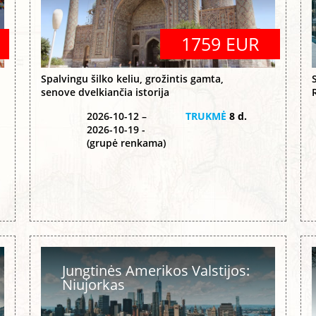
1759 EUR
Spalvingu šilko keliu, grožintis gamta,
senove dvelkiančia istorija
2026-10-12 –
TRUKMĖ
8 d.
2026-10-19 -
(grupė renkama)
Jungtinės Amerikos Valstijos:
Niujorkas