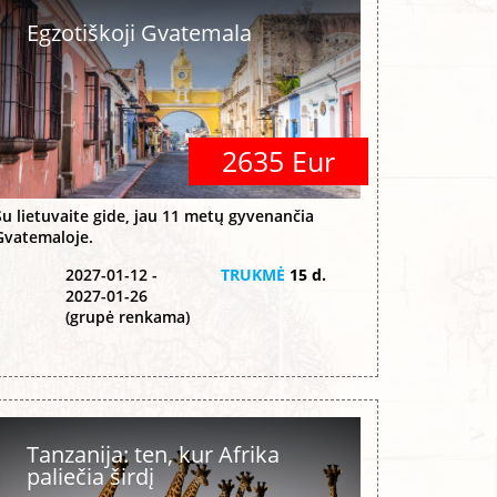
Egzotiškoji Gvatemala
2635 Eur
Su lietuvaite gide, jau 11 metų gyvenančia
Gvatemaloje.
2027-01-12 -
TRUKMĖ
15 d.
2027-01-26
(grupė renkama)
Tanzanija: ten, kur Afrika
paliečia širdį