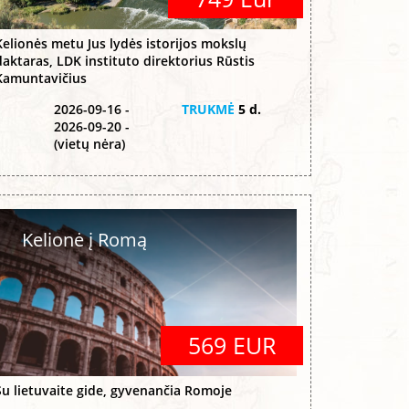
Kelionės metu Jus lydės istorijos mokslų
daktaras, LDK instituto direktorius Rūstis
Kamuntavičius
2026-09-16 -
TRUKMĖ
5 d.
2026-09-20 -
(vietų nėra)
Kelionė į Romą
569 EUR
Su lietuvaite gide, gyvenančia Romoje