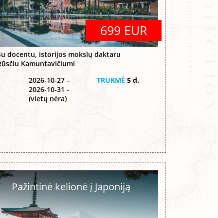
699 EUR
Su docentu, istorijos mokslų daktaru
Rūsčiu Kamuntavičiumi
2026-10-27 –
TRUKMĖ
5 d.
2026-10-31 -
(vietų nėra)
Pažintinė kelionė į Japoniją