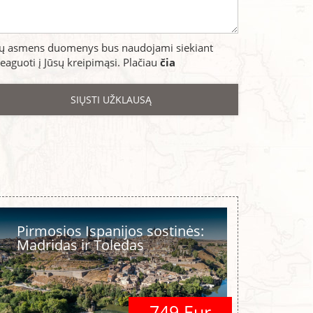
sų asmens duomenys bus naudojami siekiant
eaguoti į Jūsų kreipimąsi. Plačiau
čia
Pirmosios Ispanijos sostinės:
Madridas ir Toledas
749 Eur