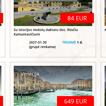
Agluona
84 EUR
Su istorijos mokslų daktaru doc. Rūsčiu
Kamuntavičiumi
2027-01-30
TRUKMĖ
1 d.
(grupė renkama)
Venecija
649 EUR