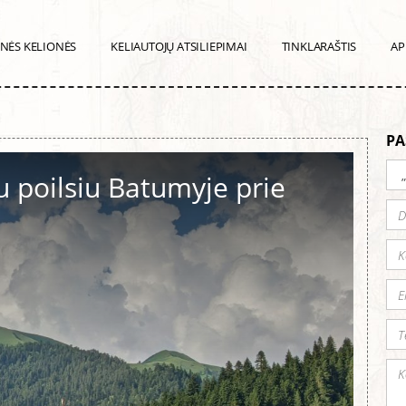
INĖS KELIONĖS
KELIAUTOJŲ ATSILIEPIMAI
TINKLARAŠTIS
AP
PA
u poilsiu Batumyje prie