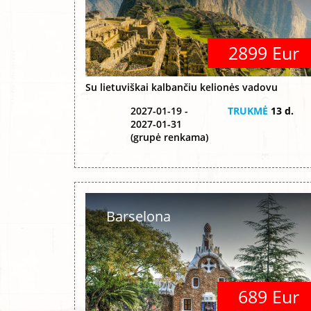
2899 Eur
Su lietuviškai kalbančiu kelionės vadovu
2027-01-19 -
TRUKMĖ
13 d.
2027-01-31
(grupė renkama)
Barselona
689 Eur