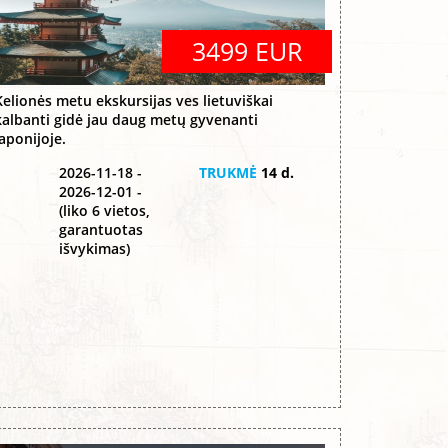
3499 EUR
Kelionės metu ekskursijas ves lietuviškai
kalbanti gidė jau daug metų gyvenanti
Japonijoje.
2026-11-18 -
TRUKMĖ
14 d.
2026-12-01 -
(liko 6 vietos,
garantuotas
išvykimas)