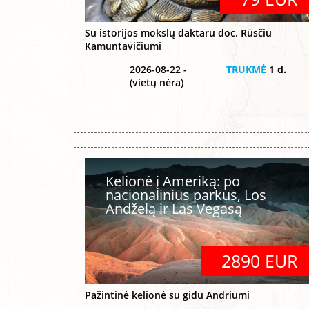
Su istorijos mokslų daktaru doc. Rūsčiu
Kamuntavičiumi
2026-08-22 -
TRUKMĖ
1 d.
(vietų nėra)
Kelionė į Ameriką: po
nacionalinius parkus, Los
Andželą ir Las Vegasą
2890 EUR
Pažintinė kelionė su gidu Andriumi