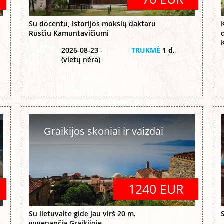
Su docentu, istorijos mokslų daktaru
Rūsčiu Kamuntavičiumi
2026-08-23 -
TRUKMĖ
1 d.
(vietų nėra)
Graikijos skoniai ir vaizdai
1240 EUR
Su lietuvaite gide jau virš 20 m.
gyvenančia Graikijoje