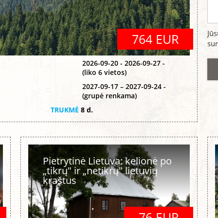
Jū
764 EUR
sur
2026-09-20 - 2026-09-27 -
(liko 6 vietos)
2027-09-17 – 2027-09-24 -
(grupė renkama)
TRUKMĖ
8 d.
Pietrytinė Lietuva: kelionė po
„tikrų" ir „netikrų" lietuvių
kraštus
76 EUR