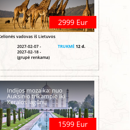
2999 Eur
Kelionės vadovas iš Lietuvos
2027-02-07 -
TRUKMĖ
12 d.
2027-02-18 -
(grupė renkama)
Indijos mozaika: nuo
Auksinio trikampio iki
Keralos lagūnų
1599 Eur