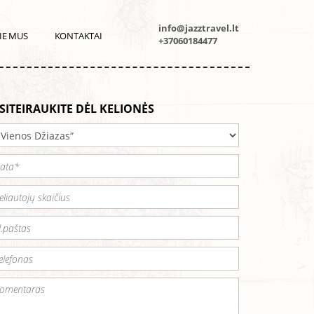
info@jazztravel.lt
IE MUS
KONTAKTAI
+37060184477
SITEIRAUKITE DĖL KELIONĖS