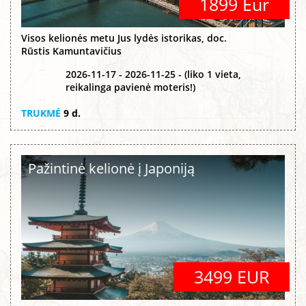
1899 Eur
Visos kelionės metu Jus lydės istorikas, doc.
Rūstis Kamuntavičius
2026-11-17 - 2026-11-25 - (liko 1 vieta,
reikalinga pavienė moteris!)
TRUKMĖ
9 d.
Pažintinė kelionė į Japoniją
3499 EUR