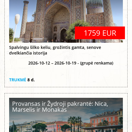
1759 EUR
Spalvingu šilko keliu, grožintis gamta, senove
dvelkiančia istorija
2026-10-12 – 2026-10-19 - (grupė renkama)
TRUKMĖ
8 d.
Provansas ir Žydroji pakrantė: Nica,
Marselis ir Monakas