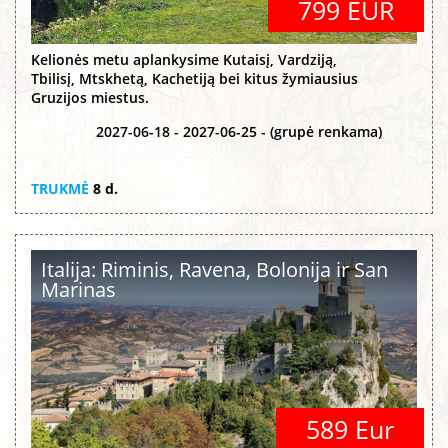
799 EUR
Kelionės metu aplankysime Kutaisį, Vardziją,
Tbilisį, Mtskhetą, Kachetiją bei kitus žymiausius
Gruzijos miestus.
2027-06-18 - 2027-06-25 - (grupė renkama)
TRUKMĖ
8 d.
Italija: Riminis, Ravena, Bolonija ir San
Marinas
589 Eur