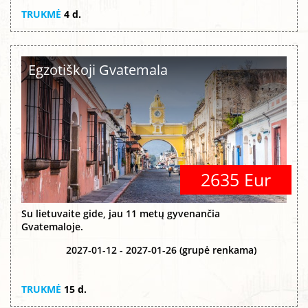
TRUKMĖ
4 d.
Egzotiškoji Gvatemala
2635 Eur
Su lietuvaite gide, jau 11 metų gyvenančia
Gvatemaloje.
2027-01-12 - 2027-01-26 (grupė renkama)
TRUKMĖ
15 d.