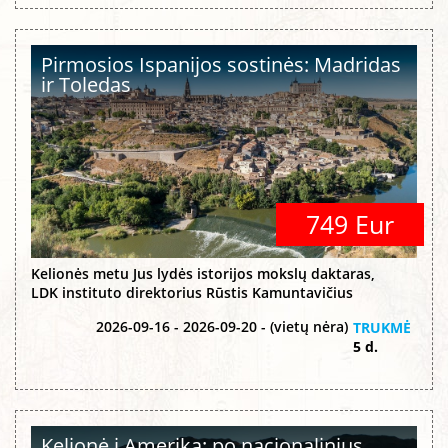
Pirmosios Ispanijos sostinės: Madridas
ir Toledas
749 Eur
Kelionės metu Jus lydės istorijos mokslų daktaras,
LDK instituto direktorius Rūstis Kamuntavičius
2026-09-16 - 2026-09-20 - (vietų nėra)
TRUKMĖ
5 d.
Kelionė į Ameriką: po nacionalinius