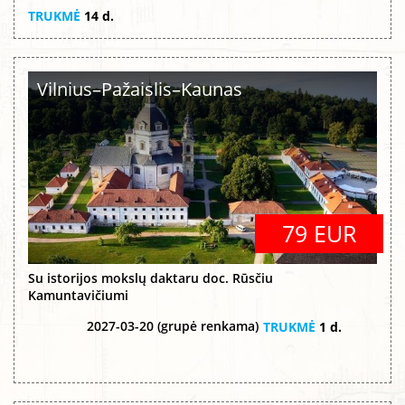
TRUKMĖ
14 d.
Vilnius–Pažaislis–Kaunas
79 EUR
Su istorijos mokslų daktaru doc. Rūsčiu
Kamuntavičiumi
2027-03-20 (grupė renkama)
TRUKMĖ
1 d.