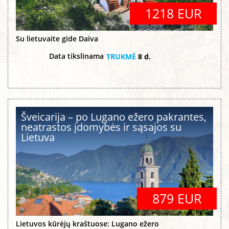
1218 EUR
Su lietuvaite gide Daiva
Data tikslinama
TRUKMĖ
8 d.
Šveicarija – po Lugano ežero pakrantes,
neatrastos įdomybės ir sąsajos su
Lietuva
879 EUR
Lietuvos kūrėjų kraštuose: Lugano ežero