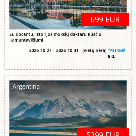
699 EUR
Su docentu, istorijos mokslų daktaru Rūsčiu
Kamuntavičiumi
2026-10-27 – 2026-10-31 - (vietų nėra)
TRUKMĖ
5 d.
Argentina
5399 EUR