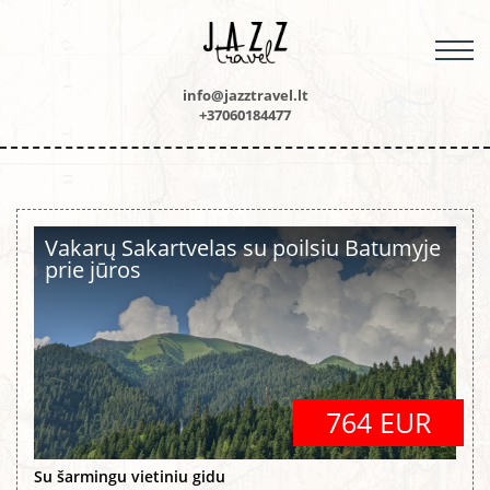
M
info@jazztravel.lt
+37060184477
Vakarų Sakartvelas su poilsiu Batumyje
prie jūros
764 EUR
Su šarmingu vietiniu gidu