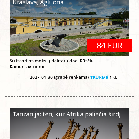
Kraslava, Agluona
84 EUR
Su istorijos mokslų daktaru doc. Rūsčiu
Kamuntavičiumi
2027-01-30 (grupė renkama)
TRUKMĖ
1 d.
Tanzanija: ten, kur Afrika paliečia širdį