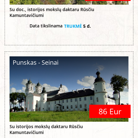
Su doc., istorijos mokslų daktaru Rūsčiu
Kamuntavičiumi
Data tikslinama
TRUKMĖ
5 d.
Punskas - Seinai
86 Eur
Su istorijos mokslų daktaru Rūsčiu
Kamuntavičiumi