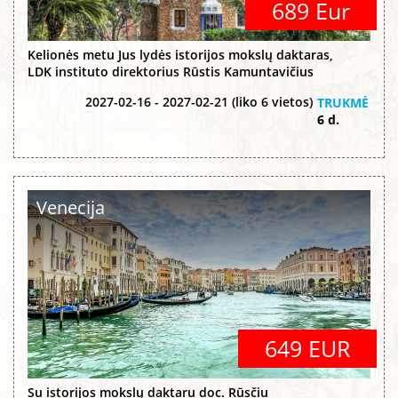
689 Eur
Kelionės metu Jus lydės istorijos mokslų daktaras,
LDK instituto direktorius Rūstis Kamuntavičius
2027-02-16 - 2027-02-21 (liko 6 vietos)
TRUKMĖ
6 d.
Venecija
649 EUR
Su istorijos mokslų daktaru doc. Rūsčiu