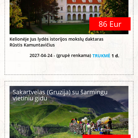
86 Eur
Kelionėje Jus lydės istorijos mokslų daktaras
Rūstis Kamuntavičius
2027-04-24 - (grupė renkama)
TRUKMĖ
1 d.
Sakartvelas (Gruzija) su šarmingu
vietiniu gidu