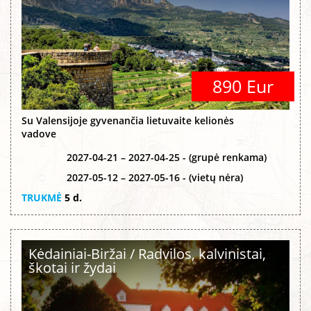
890 Eur
Su Valensijoje gyvenančia lietuvaite kelionės
vadove
2027-04-21 – 2027-04-25 - (grupė renkama)
2027-05-12 – 2027-05-16 - (vietų nėra)
TRUKMĖ
5 d.
Kėdainiai-Biržai / Radvilos, kalvinistai,
škotai ir žydai