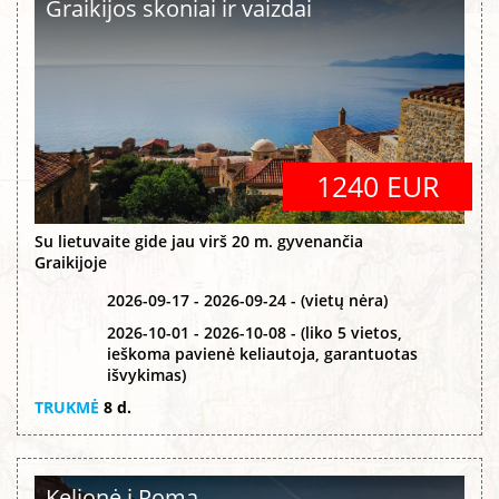
Graikijos skoniai ir vaizdai
1240 EUR
Su lietuvaite gide jau virš 20 m. gyvenančia
Graikijoje
2026-09-17 - 2026-09-24 - (vietų nėra)
2026-10-01 - 2026-10-08 - (liko 5 vietos,
ieškoma pavienė keliautoja, garantuotas
išvykimas)
TRUKMĖ
8 d.
Kelionė į Romą