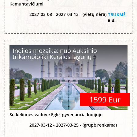
Kamuntavičiumi
2027-03-08 - 2027-03-13 - (vietų nėra)
TRUKMĖ
6 d.
Indijos mozaika: nuo Auksinio
trikampio iki Keralos lagūnų
1599 Eur
Su kelionės vadove Egle, gyvenančia Indijoje
2027-03-12 - 2027-03-25 - (grupė renkama)