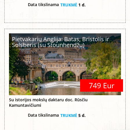
Data tikslinama
TRUKMĖ
1 d.
Pietvakarių Anglija: Batas, Bristolis ir
Solsberis (su Stounhendžu)
749 Eur
Su istorijos mokslų daktaru doc. Rūsčiu
Kamuntavičiumi
Data tikslinama
TRUKMĖ
5 d.