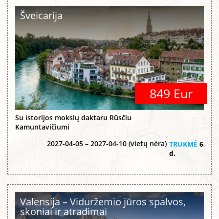
Šveicarija
849 Eur
Su istorijos mokslų daktaru Rūsčiu
Kamuntavičiumi
2027-04-05 – 2027-04-10 (vietų nėra)
TRUKMĖ
6
d.
Valensija – Viduržemio jūros spalvos,
skoniai ir atradimai