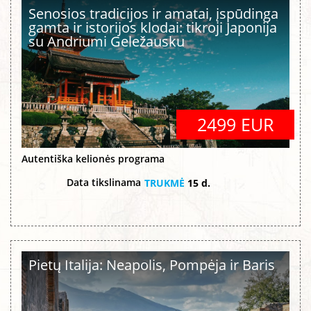
Senosios tradicijos ir amatai, įspūdinga
gamta ir istorijos klodai: tikroji Japonija
su Andriumi Geležausku
2499 EUR
Autentiška kelionės programa
Data tikslinama
TRUKMĖ
15 d.
Pietų Italija: Neapolis, Pompėja ir Baris