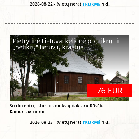
2026-08-22 - (vietų nėra)
TRUKMĖ
1 d.
Pietrytinė Lietuva: kelionė po „tikrų" ir
„netikrų" lietuvių kraštus
76 EUR
Su docentu, istorijos mokslų daktaru Rūsčiu
Kamuntavičiumi
2026-08-23 - (vietų nėra)
TRUKMĖ
1 d.