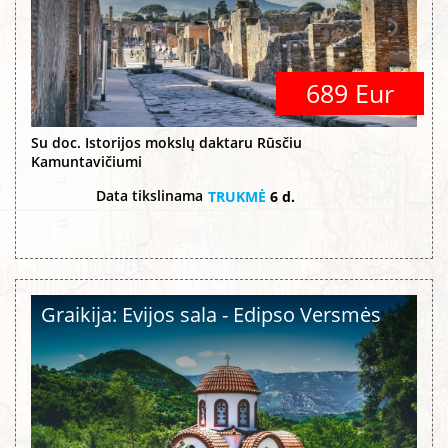
689 Eur
Su doc. Istorijos mokslų daktaru Rūsčiu
Kamuntavičiumi
Data tikslinama
TRUKMĖ
6 d.
Graikija: Evijos sala - Edipso Versmės