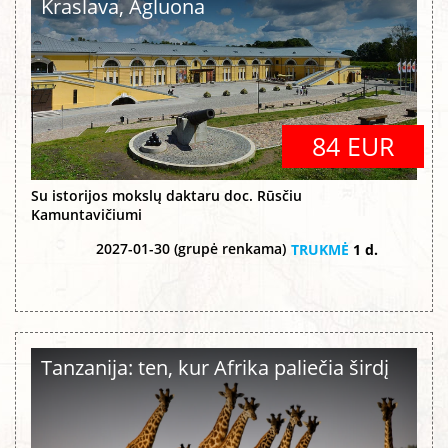
Kraslava, Agluona
84 EUR
Su istorijos mokslų daktaru doc. Rūsčiu
Kamuntavičiumi
2027-01-30 (grupė renkama)
TRUKMĖ
1 d.
Tanzanija: ten, kur Afrika paliečia širdį