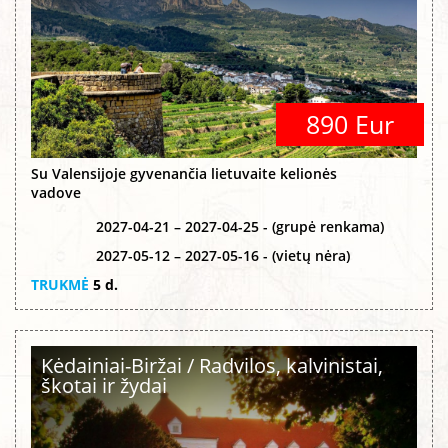
890 Eur
Su Valensijoje gyvenančia lietuvaite kelionės
vadove
2027-04-21 – 2027-04-25 - (grupė renkama)
2027-05-12 – 2027-05-16 - (vietų nėra)
TRUKMĖ
5 d.
Kėdainiai-Biržai / Radvilos, kalvinistai,
škotai ir žydai