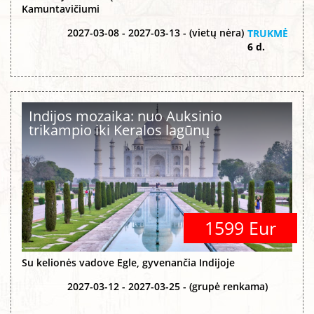
Kamuntavičiumi
2027-03-08 - 2027-03-13 - (vietų nėra)
TRUKMĖ
6 d.
Indijos mozaika: nuo Auksinio
trikampio iki Keralos lagūnų
1599 Eur
Su kelionės vadove Egle, gyvenančia Indijoje
2027-03-12 - 2027-03-25 - (grupė renkama)