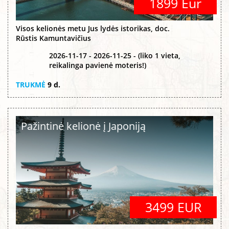
1899 Eur
Visos kelionės metu Jus lydės istorikas, doc.
Rūstis Kamuntavičius
2026-11-17 - 2026-11-25 - (liko 1 vieta,
reikalinga pavienė moteris!)
TRUKMĖ
9 d.
Pažintinė kelionė į Japoniją
3499 EUR