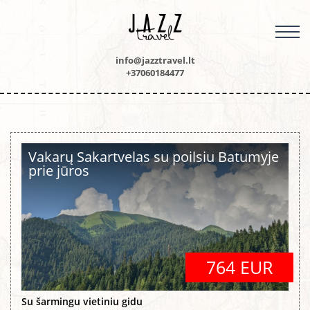
M
info@jazztravel.lt
+37060184477
Vakarų Sakartvelas su poilsiu Batumyje
prie jūros
764 EUR
Su šarmingu vietiniu gidu