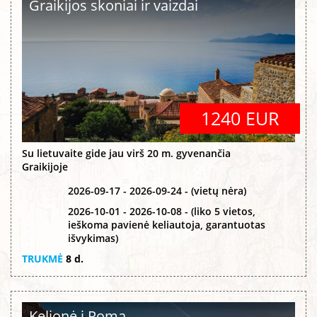
Graikijos skoniai ir vaizdai
1240 EUR
Su lietuvaite gide jau virš 20 m. gyvenančia
Graikijoje
2026-09-17 - 2026-09-24 - (vietų nėra)
2026-10-01 - 2026-10-08 - (liko 5 vietos,
ieškoma pavienė keliautoja, garantuotas
išvykimas)
TRUKMĖ
8 d.
Kelionė į Romą