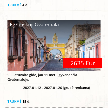
TRUKMĖ
4 d.
Egzotiškoji Gvatemala
2635 Eur
Su lietuvaite gide, jau 11 metų gyvenančia
Gvatemaloje.
2027-01-12 - 2027-01-26 (grupė renkama)
TRUKMĖ
15 d.