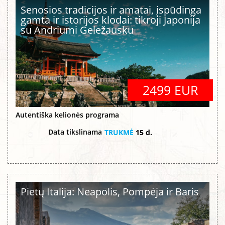
Senosios tradicijos ir amatai, įspūdinga
gamta ir istorijos klodai: tikroji Japonija
su Andriumi Geležausku
2499 EUR
Autentiška kelionės programa
Data tikslinama
TRUKMĖ
15 d.
Pietų Italija: Neapolis, Pompėja ir Baris