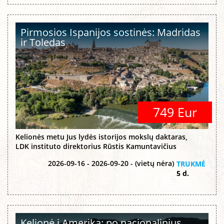
Pirmosios Ispanijos sostinės: Madridas
ir Toledas
749 Eur
Kelionės metu Jus lydės istorijos mokslų daktaras,
LDK instituto direktorius Rūstis Kamuntavičius
2026-09-16 - 2026-09-20 - (vietų nėra)
TRUKMĖ
5 d.
Kelionė į Ameriką: po nacionalinius