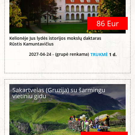
86 Eur
Kelionėje Jus lydės istorijos mokslų daktaras
Rūstis Kamuntavičius
2027-04-24 - (grupė renkama)
TRUKMĖ
1 d.
Sakartvelas (Gruzija) su šarmingu
vietiniu gidu