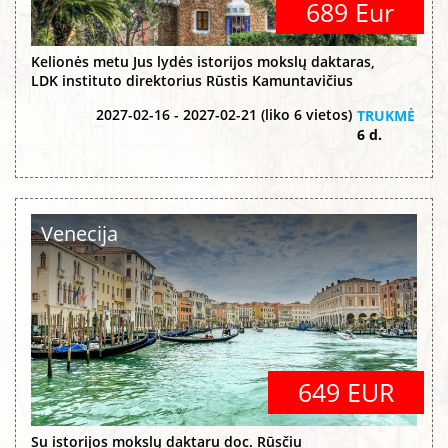
689 Eur
Kelionės metu Jus lydės istorijos mokslų daktaras,
LDK instituto direktorius Rūstis Kamuntavičius
2027-02-16 - 2027-02-21 (liko 6 vietos)
TRUKMĖ
6 d.
Venecija
649 EUR
Su istorijos mokslų daktaru doc. Rūsčiu