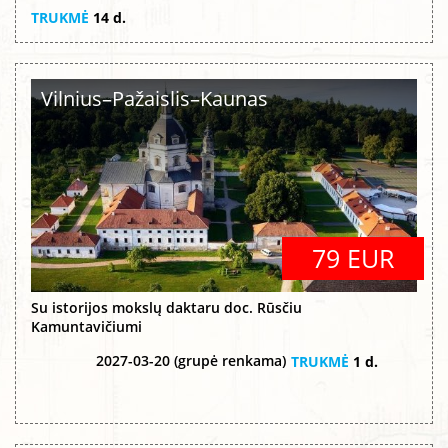
TRUKMĖ
14 d.
Vilnius–Pažaislis–Kaunas
79 EUR
Su istorijos mokslų daktaru doc. Rūsčiu
Kamuntavičiumi
2027-03-20 (grupė renkama)
TRUKMĖ
1 d.