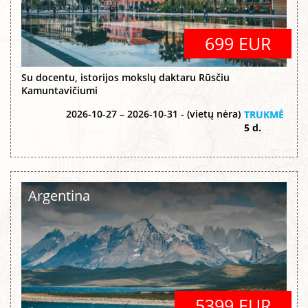
699 EUR
Su docentu, istorijos mokslų daktaru Rūsčiu
Kamuntavičiumi
2026-10-27 – 2026-10-31 - (vietų nėra)
TRUKMĖ
5 d.
Argentina
5399 EUR