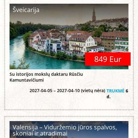
Šveicarija
849 Eur
Su istorijos mokslų daktaru Rūsčiu
Kamuntavičiumi
2027-04-05 – 2027-04-10 (vietų nėra)
TRUKMĖ
6
d.
Valensija – Viduržemio jūros spalvos,
skoniai ir atradimai