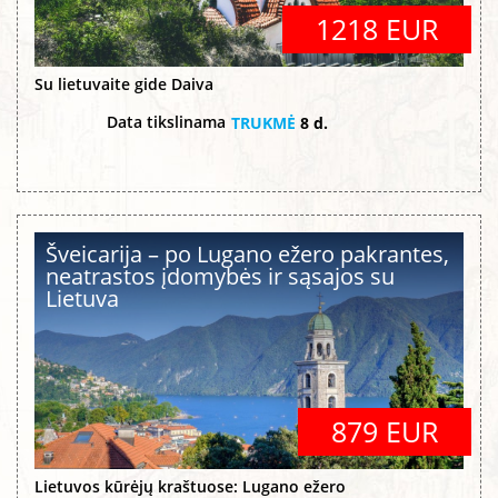
1218 EUR
Su lietuvaite gide Daiva
Data tikslinama
TRUKMĖ
8 d.
Šveicarija – po Lugano ežero pakrantes,
neatrastos įdomybės ir sąsajos su
Lietuva
879 EUR
Lietuvos kūrėjų kraštuose: Lugano ežero