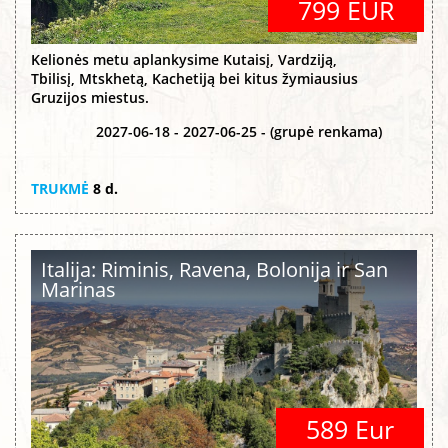
799 EUR
Kelionės metu aplankysime Kutaisį, Vardziją,
Tbilisį, Mtskhetą, Kachetiją bei kitus žymiausius
Gruzijos miestus.
2027-06-18 - 2027-06-25 - (grupė renkama)
TRUKMĖ
8 d.
Italija: Riminis, Ravena, Bolonija ir San
Marinas
589 Eur