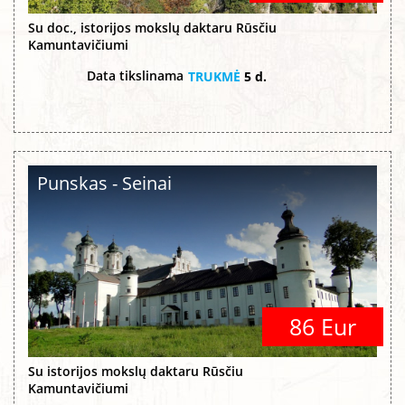
Su doc., istorijos mokslų daktaru Rūsčiu
Kamuntavičiumi
Data tikslinama
TRUKMĖ
5 d.
Punskas - Seinai
86 Eur
Su istorijos mokslų daktaru Rūsčiu
Kamuntavičiumi