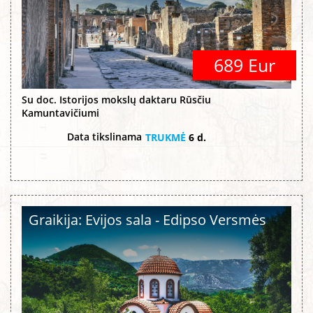
689 Eur
Su doc. Istorijos mokslų daktaru Rūsčiu
Kamuntavičiumi
Data tikslinama
TRUKMĖ
6 d.
Graikija: Evijos sala - Edipso Versmės