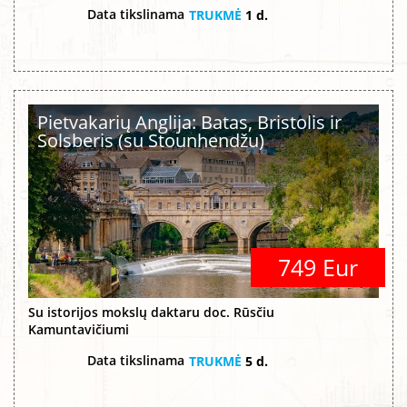
Data tikslinama
TRUKMĖ
1 d.
Pietvakarių Anglija: Batas, Bristolis ir
Solsberis (su Stounhendžu)
749 Eur
Su istorijos mokslų daktaru doc. Rūsčiu
Kamuntavičiumi
Data tikslinama
TRUKMĖ
5 d.