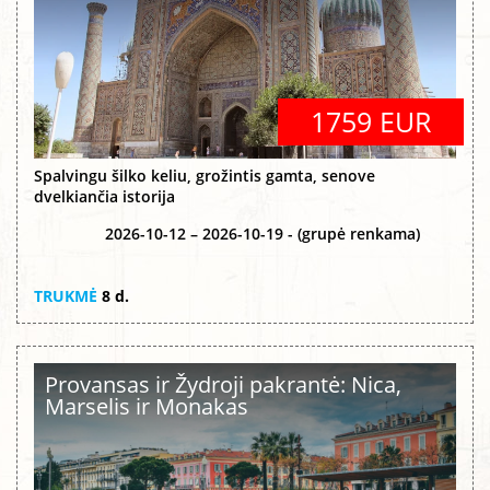
1759 EUR
Spalvingu šilko keliu, grožintis gamta, senove
dvelkiančia istorija
2026-10-12 – 2026-10-19 - (grupė renkama)
TRUKMĖ
8 d.
Provansas ir Žydroji pakrantė: Nica,
Marselis ir Monakas