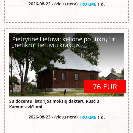
2026-08-22 - (vietų nėra)
TRUKMĖ
1 d.
Pietrytinė Lietuva: kelionė po „tikrų" ir
„netikrų" lietuvių kraštus
76 EUR
Su docentu, istorijos mokslų daktaru Rūsčiu
Kamuntavičiumi
2026-08-23 - (vietų nėra)
TRUKMĖ
1 d.