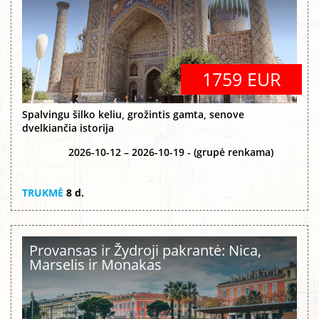
1759 EUR
Spalvingu šilko keliu, grožintis gamta, senove
dvelkiančia istorija
2026-10-12 – 2026-10-19 - (grupė renkama)
TRUKMĖ
8 d.
Provansas ir Žydroji pakrantė: Nica,
Marselis ir Monakas