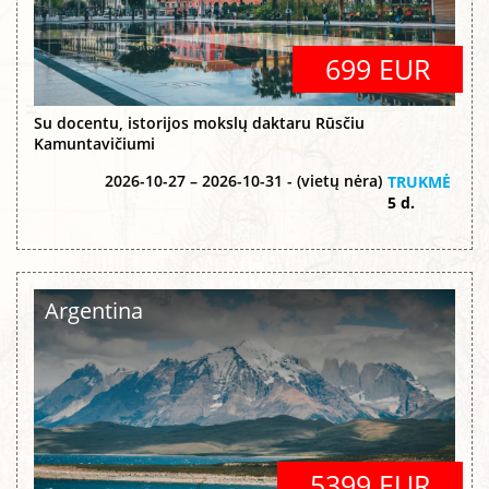
699 EUR
Su docentu, istorijos mokslų daktaru Rūsčiu
Kamuntavičiumi
2026-10-27 – 2026-10-31 - (vietų nėra)
TRUKMĖ
5 d.
Argentina
5399 EUR