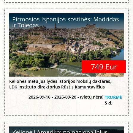
Pirmosios Ispanijos sostinės: Madridas
ir Toledas
749 Eur
Kelionės metu Jus lydės istorijos mokslų daktaras,
LDK instituto direktorius Rūstis Kamuntavičius
2026-09-16 - 2026-09-20 - (vietų nėra)
TRUKMĖ
5 d.
Kelionė į Ameriką: po nacionalinius