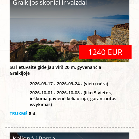
Graikijos skoniai ir vaizdai
1240 EUR
Su lietuvaite gide jau virš 20 m. gyvenančia
Graikijoje
2026-09-17 - 2026-09-24 - (vietų nėra)
2026-10-01 - 2026-10-08 - (liko 5 vietos,
ieškoma pavienė keliautoja, garantuotas
išvykimas)
TRUKMĖ
8 d.
Kelionė į Romą