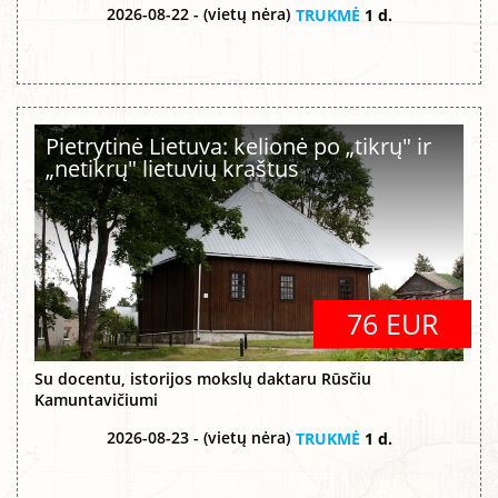
2026-08-22 - (vietų nėra)
TRUKMĖ
1 d.
Pietrytinė Lietuva: kelionė po „tikrų" ir
„netikrų" lietuvių kraštus
76 EUR
Su docentu, istorijos mokslų daktaru Rūsčiu
Kamuntavičiumi
2026-08-23 - (vietų nėra)
TRUKMĖ
1 d.