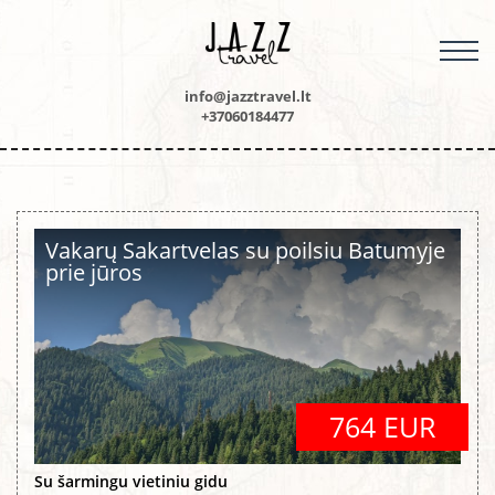
M
info@jazztravel.lt
+37060184477
Vakarų Sakartvelas su poilsiu Batumyje
prie jūros
764 EUR
Su šarmingu vietiniu gidu