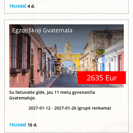
TRUKMĖ
4 d.
Egzotiškoji Gvatemala
2635 Eur
Su lietuvaite gide, jau 11 metų gyvenančia
Gvatemaloje.
2027-01-12 - 2027-01-26 (grupė renkama)
TRUKMĖ
15 d.