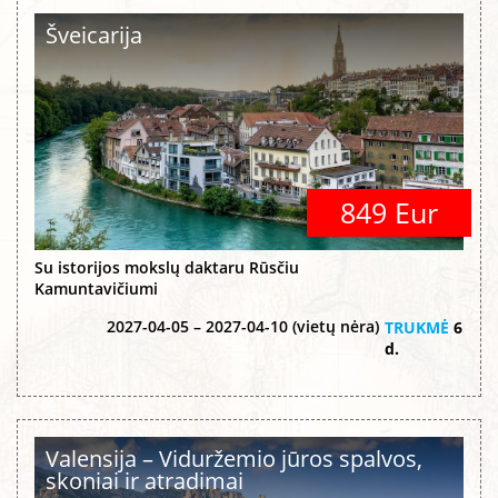
Šveicarija
849 Eur
Su istorijos mokslų daktaru Rūsčiu
Kamuntavičiumi
2027-04-05 – 2027-04-10 (vietų nėra)
TRUKMĖ
6
d.
Valensija – Viduržemio jūros spalvos,
skoniai ir atradimai