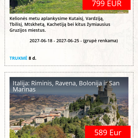
799 EUR
Kelionės metu aplankysime Kutaisį, Vardziją,
Tbilisį, Mtskhetą, Kachetiją bei kitus žymiausius
Gruzijos miestus.
2027-06-18 - 2027-06-25 - (grupė renkama)
TRUKMĖ
8 d.
Italija: Riminis, Ravena, Bolonija ir San
Marinas
589 Eur