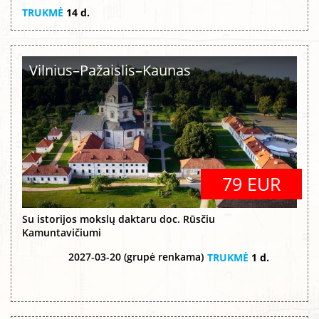
TRUKMĖ
14 d.
Vilnius–Pažaislis–Kaunas
79 EUR
Su istorijos mokslų daktaru doc. Rūsčiu
Kamuntavičiumi
2027-03-20 (grupė renkama)
TRUKMĖ
1 d.