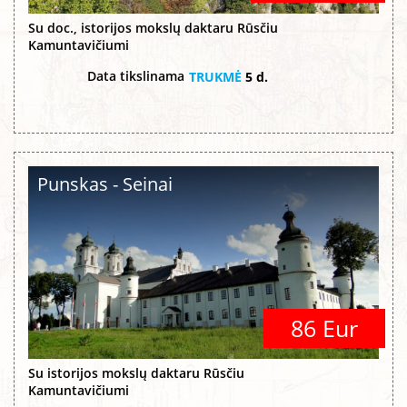
Su doc., istorijos mokslų daktaru Rūsčiu
Kamuntavičiumi
Data tikslinama
TRUKMĖ
5 d.
Punskas - Seinai
86 Eur
Su istorijos mokslų daktaru Rūsčiu
Kamuntavičiumi