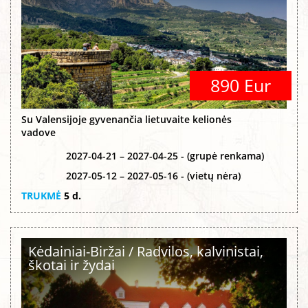
890 Eur
Su Valensijoje gyvenančia lietuvaite kelionės
vadove
2027-04-21 – 2027-04-25 - (grupė renkama)
2027-05-12 – 2027-05-16 - (vietų nėra)
TRUKMĖ
5 d.
Kėdainiai-Biržai / Radvilos, kalvinistai,
škotai ir žydai