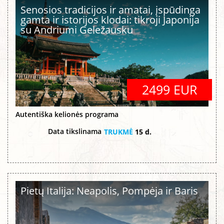
Senosios tradicijos ir amatai, įspūdinga
gamta ir istorijos klodai: tikroji Japonija
su Andriumi Geležausku
2499 EUR
Autentiška kelionės programa
Data tikslinama
TRUKMĖ
15 d.
Pietų Italija: Neapolis, Pompėja ir Baris