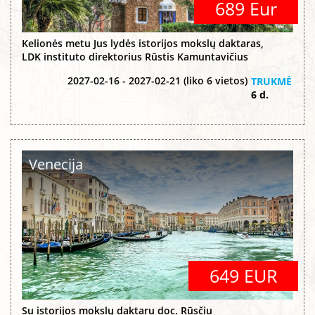
689 Eur
Kelionės metu Jus lydės istorijos mokslų daktaras,
LDK instituto direktorius Rūstis Kamuntavičius
2027-02-16 - 2027-02-21 (liko 6 vietos)
TRUKMĖ
6 d.
Venecija
649 EUR
Su istorijos mokslų daktaru doc. Rūsčiu