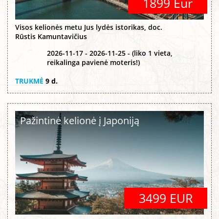
1899 Eur
Visos kelionės metu Jus lydės istorikas, doc.
Rūstis Kamuntavičius
2026-11-17 - 2026-11-25 - (liko 1 vieta,
reikalinga pavienė moteris!)
TRUKMĖ
9 d.
Pažintinė kelionė į Japoniją
3499 EUR