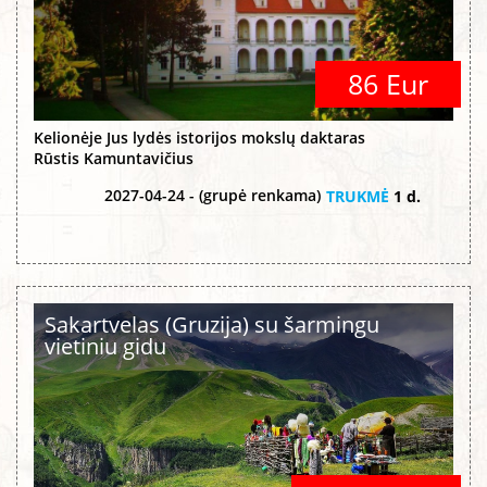
86 Eur
Kelionėje Jus lydės istorijos mokslų daktaras
Rūstis Kamuntavičius
2027-04-24 - (grupė renkama)
TRUKMĖ
1 d.
Sakartvelas (Gruzija) su šarmingu
vietiniu gidu