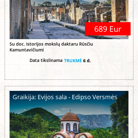
689 Eur
Su doc. Istorijos mokslų daktaru Rūsčiu
Kamuntavičiumi
Data tikslinama
TRUKMĖ
6 d.
Graikija: Evijos sala - Edipso Versmės