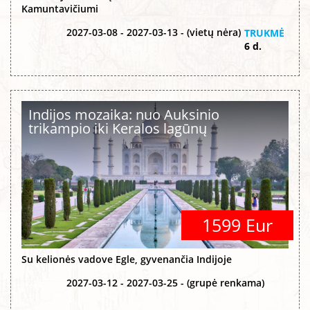
Kamuntavičiumi
2027-03-08 - 2027-03-13 - (vietų nėra)
TRUKMĖ
6 d.
Indijos mozaika: nuo Auksinio
trikampio iki Keralos lagūnų
1599 Eur
Su kelionės vadove Egle, gyvenančia Indijoje
2027-03-12 - 2027-03-25 - (grupė renkama)