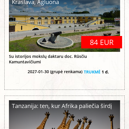
Kraslava, Agluona
84 EUR
Su istorijos mokslų daktaru doc. Rūsčiu
Kamuntavičiumi
2027-01-30 (grupė renkama)
TRUKMĖ
1 d.
Tanzanija: ten, kur Afrika paliečia širdį