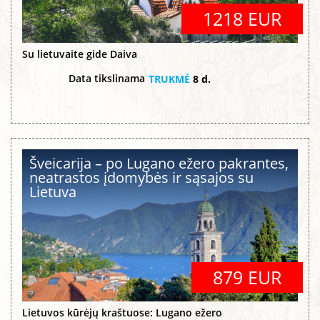
1218 EUR
Su lietuvaite gide Daiva
Data tikslinama
TRUKMĖ
8 d.
Šveicarija – po Lugano ežero pakrantes,
neatrastos įdomybės ir sąsajos su
Lietuva
879 EUR
Lietuvos kūrėjų kraštuose: Lugano ežero