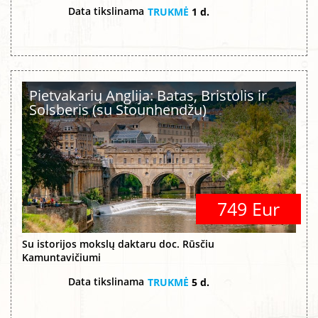
Data tikslinama
TRUKMĖ
1 d.
Pietvakarių Anglija: Batas, Bristolis ir
Solsberis (su Stounhendžu)
749 Eur
Su istorijos mokslų daktaru doc. Rūsčiu
Kamuntavičiumi
Data tikslinama
TRUKMĖ
5 d.