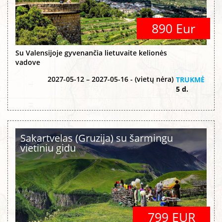
890 Eur
Su Valensijoje gyvenančia lietuvaite kelionės
vadove
2027-05-12 – 2027-05-16 - (vietų nėra)
TRUKMĖ
5 d.
Sakartvelas (Gruzija) su šarmingu
vietiniu gidu
799 EUR