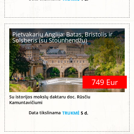
Pietvakarių Anglija: Batas, Bristolis ir
Solsberis (su Stounhendžu)
749 Eur
Su istorijos mokslų daktaru doc. Rūsčiu
Kamuntavičiumi
Data tikslinama
TRUKMĖ
5 d.