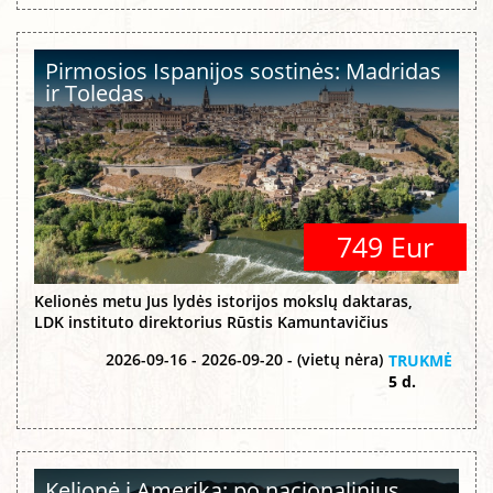
Pirmosios Ispanijos sostinės: Madridas
ir Toledas
749 Eur
Kelionės metu Jus lydės istorijos mokslų daktaras,
LDK instituto direktorius Rūstis Kamuntavičius
2026-09-16 - 2026-09-20 - (vietų nėra)
TRUKMĖ
5 d.
Kelionė į Ameriką: po nacionalinius