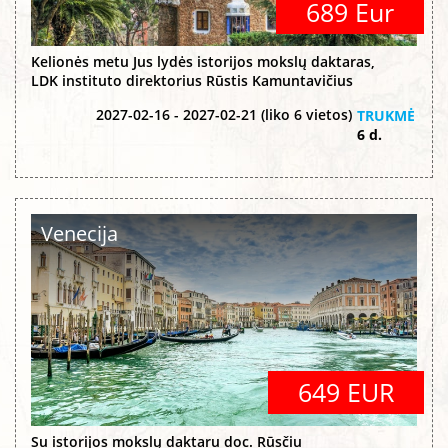
689 Eur
Kelionės metu Jus lydės istorijos mokslų daktaras,
LDK instituto direktorius Rūstis Kamuntavičius
2027-02-16 - 2027-02-21 (liko 6 vietos)
TRUKMĖ
6 d.
Venecija
649 EUR
Su istorijos mokslų daktaru doc. Rūsčiu