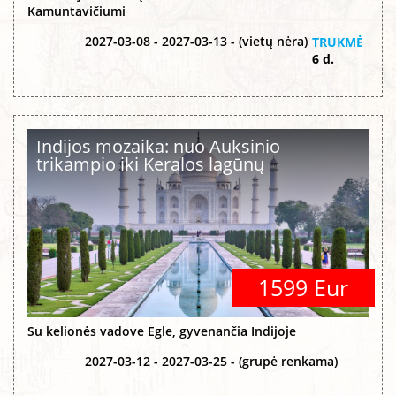
Kamuntavičiumi
2027-03-08 - 2027-03-13 - (vietų nėra)
TRUKMĖ
6 d.
Indijos mozaika: nuo Auksinio
trikampio iki Keralos lagūnų
1599 Eur
Su kelionės vadove Egle, gyvenančia Indijoje
2027-03-12 - 2027-03-25 - (grupė renkama)