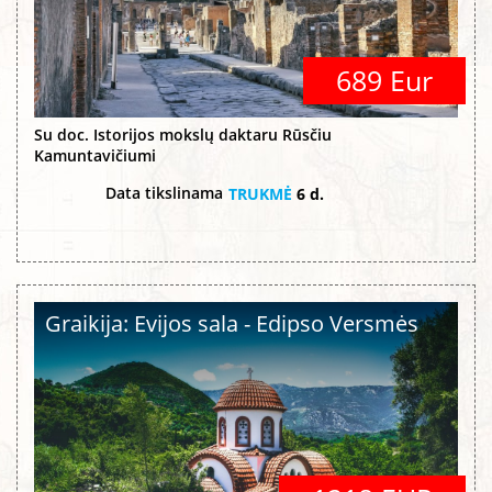
689 Eur
Su doc. Istorijos mokslų daktaru Rūsčiu
Kamuntavičiumi
Data tikslinama
TRUKMĖ
6 d.
Graikija: Evijos sala - Edipso Versmės