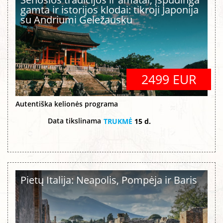
gamta ir istorijos klodai: tikroji Japonija
su Andriumi Geležausku
2499 EUR
Autentiška kelionės programa
Data tikslinama
TRUKMĖ
15 d.
Pietų Italija: Neapolis, Pompėja ir Baris