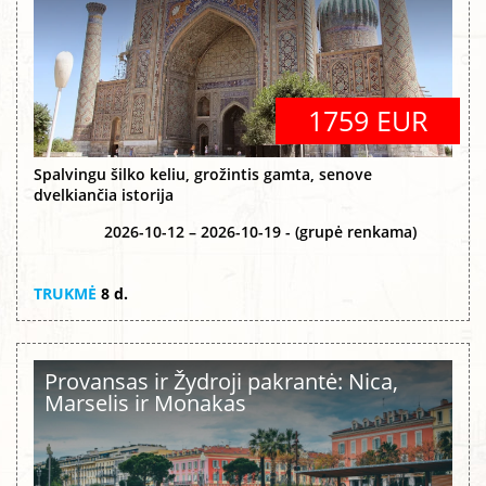
1759 EUR
Spalvingu šilko keliu, grožintis gamta, senove
dvelkiančia istorija
2026-10-12 – 2026-10-19 - (grupė renkama)
TRUKMĖ
8 d.
Provansas ir Žydroji pakrantė: Nica,
Marselis ir Monakas