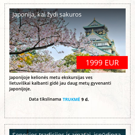
Japonija, kai žydi sakuros
1999 EUR
Japonijoje kelionės metu ekskursijas ves
lietuviškai kalbanti gidė jau daug metų gyvenanti
Japonijoje.
Data tikslinama
TRUKMĖ
9 d.
Senosios tradicijos ir amatai, įspūdinga