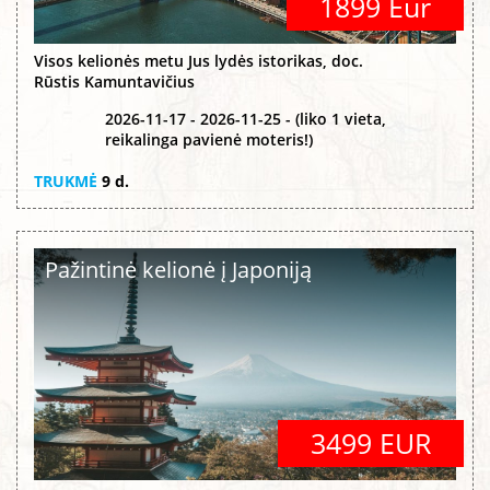
1899 Eur
Visos kelionės metu Jus lydės istorikas, doc.
Rūstis Kamuntavičius
2026-11-17 - 2026-11-25 - (liko 1 vieta,
reikalinga pavienė moteris!)
TRUKMĖ
9 d.
Pažintinė kelionė į Japoniją
3499 EUR