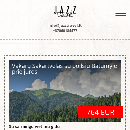
M
info@jazztravel.lt
+37060184477
Vakarų Sakartvelas su poilsiu Batumyje
prie jūros
764 EUR
Su šarmingu vietiniu gidu