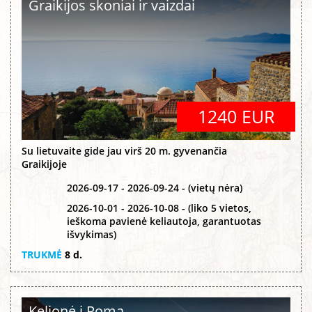
Graikijos skoniai ir vaizdai
1240 EUR
Su lietuvaite gide jau virš 20 m. gyvenančia
Graikijoje
2026-09-17 - 2026-09-24 - (vietų nėra)
2026-10-01 - 2026-10-08 - (liko 5 vietos,
ieškoma pavienė keliautoja, garantuotas
išvykimas)
TRUKMĖ
8 d.
Kelionė į Romą