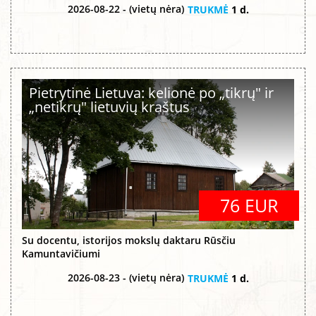
2026-08-22 - (vietų nėra)
TRUKMĖ
1 d.
Pietrytinė Lietuva: kelionė po „tikrų" ir
„netikrų" lietuvių kraštus
76 EUR
Su docentu, istorijos mokslų daktaru Rūsčiu
Kamuntavičiumi
2026-08-23 - (vietų nėra)
TRUKMĖ
1 d.