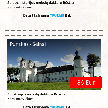
Su doc., istorijos mokslų daktaru Rūsčiu
Kamuntavičiumi
Data tikslinama
TRUKMĖ
5 d.
Punskas - Seinai
86 Eur
Su istorijos mokslų daktaru Rūsčiu
Kamuntavičiumi
Data tikslinama
TRUKMĖ
1 d.