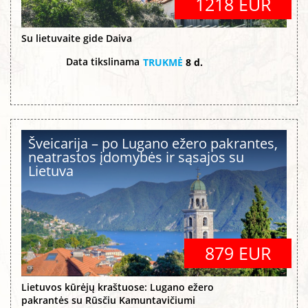
1218 EUR
Su lietuvaite gide Daiva
Data tikslinama
TRUKMĖ
8 d.
Šveicarija – po Lugano ežero pakrantes,
neatrastos įdomybės ir sąsajos su
Lietuva
879 EUR
Lietuvos kūrėjų kraštuose: Lugano ežero
pakrantės su Rūsčiu Kamuntavičiumi