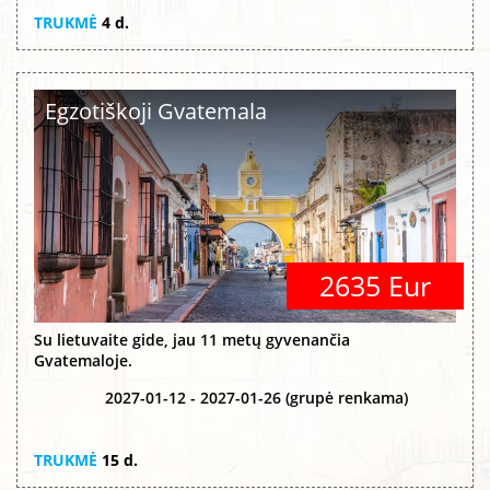
TRUKMĖ
4 d.
Egzotiškoji Gvatemala
2635 Eur
Su lietuvaite gide, jau 11 metų gyvenančia
Gvatemaloje.
2027-01-12 - 2027-01-26 (grupė renkama)
TRUKMĖ
15 d.