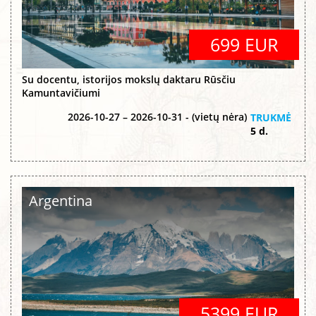
699 EUR
Su docentu, istorijos mokslų daktaru Rūsčiu
Kamuntavičiumi
2026-10-27 – 2026-10-31 - (vietų nėra)
TRUKMĖ
5 d.
Argentina
5399 EUR