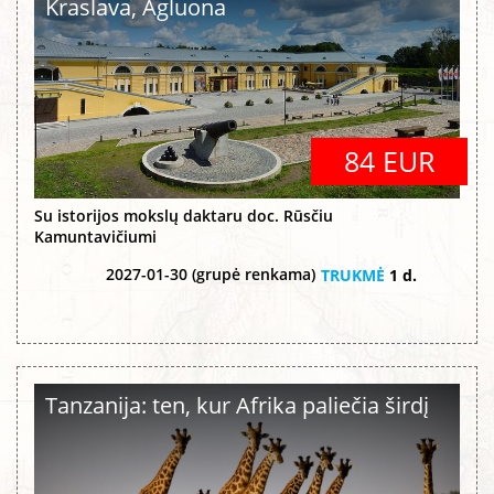
Kraslava, Agluona
84 EUR
Su istorijos mokslų daktaru doc. Rūsčiu
Kamuntavičiumi
2027-01-30 (grupė renkama)
TRUKMĖ
1 d.
Tanzanija: ten, kur Afrika paliečia širdį