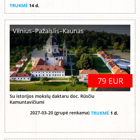
TRUKMĖ
14 d.
Vilnius–Pažaislis–Kaunas
79 EUR
Su istorijos mokslų daktaru doc. Rūsčiu
Kamuntavičiumi
2027-03-20 (grupė renkama)
TRUKMĖ
1 d.