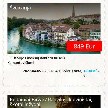
Šveicarija
849 Eur
Su istorijos mokslų daktaru Rūsčiu
Kamuntavičiumi
2027-04-05 – 2027-04-10 (vietų nėra)
TRUKMĖ
6
d.
Kėdainiai-Biržai / Radvilos, kalvinistai,
škotai ir žydai