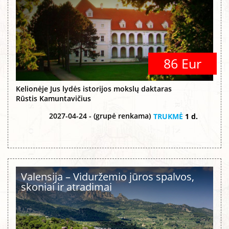
86 Eur
Kelionėje Jus lydės istorijos mokslų daktaras
Rūstis Kamuntavičius
2027-04-24 - (grupė renkama)
TRUKMĖ
1 d.
Valensija – Viduržemio jūros spalvos,
skoniai ir atradimai