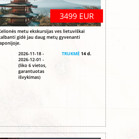
3499 EUR
Kelionės metu ekskursijas ves lietuviškai
kalbanti gidė jau daug metų gyvenanti
Japonijoje.
2026-11-18 -
TRUKMĖ
14 d.
2026-12-01 -
(liko 6 vietos,
garantuotas
išvykimas)