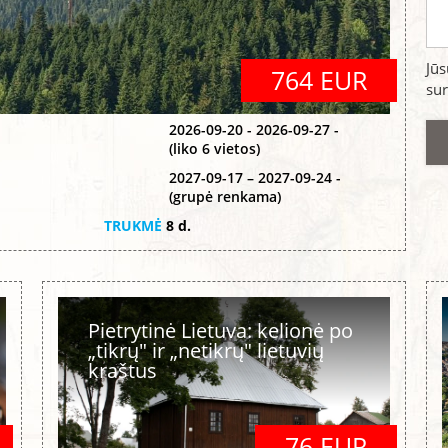
Jū
764 EUR
sur
2026-09-20 - 2026-09-27 -
(liko 6 vietos)
2027-09-17 – 2027-09-24 -
(grupė renkama)
TRUKMĖ
8 d.
Pietrytinė Lietuva: kelionė po
„tikrų" ir „netikrų" lietuvių
kraštus
76 EUR