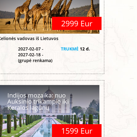
2999 Eur
Kelionės vadovas iš Lietuvos
2027-02-07 -
TRUKMĖ
12 d.
2027-02-18 -
(grupė renkama)
Indijos mozaika: nuo
Auksinio trikampio iki
Keralos lagūnų
1599 Eur