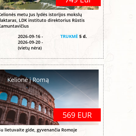
Kelionės metu Jus lydės istorijos mokslų
daktaras, LDK instituto direktorius Rūstis
Kamuntavičius
2026-09-16 -
TRUKMĖ
5 d.
2026-09-20 -
(vietų nėra)
Kelionė į Romą
569 EUR
Su lietuvaite gide, gyvenančia Romoje