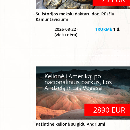
Su istorijos mokslų daktaru doc. Rūsčiu
Kamuntavičiumi
2026-08-22 -
TRUKMĖ
1 d.
(vietų nėra)
Kelionė į Ameriką: po
nacionalinius parkus, Los
Andželą ir Las Vegasą
2890 EUR
Pažintinė kelionė su gidu Andriumi