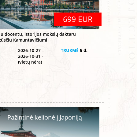
699 EUR
Su docentu, istorijos mokslų daktaru
Rūsčiu Kamuntavičiumi
2026-10-27 –
TRUKMĖ
5 d.
2026-10-31 -
(vietų nėra)
Pažintinė kelionė į Japoniją