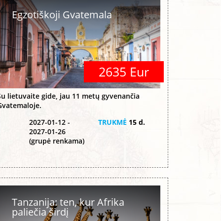
Egzotiškoji Gvatemala
2635 Eur
Su lietuvaite gide, jau 11 metų gyvenančia
Gvatemaloje.
2027-01-12 -
TRUKMĖ
15 d.
2027-01-26
(grupė renkama)
Tanzanija: ten, kur Afrika
paliečia širdį