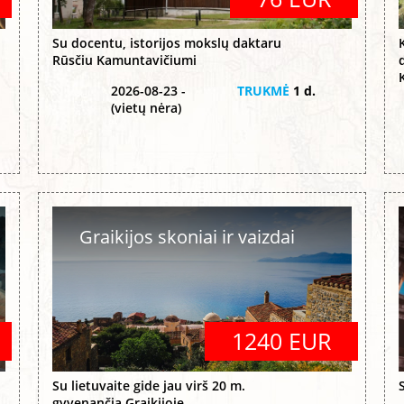
Su docentu, istorijos mokslų daktaru
Rūsčiu Kamuntavičiumi
2026-08-23 -
TRUKMĖ
1 d.
(vietų nėra)
Graikijos skoniai ir vaizdai
1240 EUR
Su lietuvaite gide jau virš 20 m.
gyvenančia Graikijoje