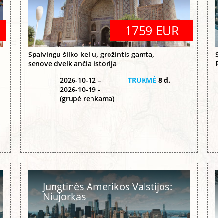
1759 EUR
Spalvingu šilko keliu, grožintis gamta,
senove dvelkiančia istorija
2026-10-12 –
TRUKMĖ
8 d.
2026-10-19 -
(grupė renkama)
Jungtinės Amerikos Valstijos:
Niujorkas