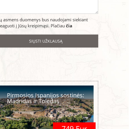
sų asmens duomenys bus naudojami siekiant
eaguoti į Jūsų kreipimąsi. Plačiau
čia
Pirmosios Ispanijos sostinės:
Madridas ir Toledas
749 Eur