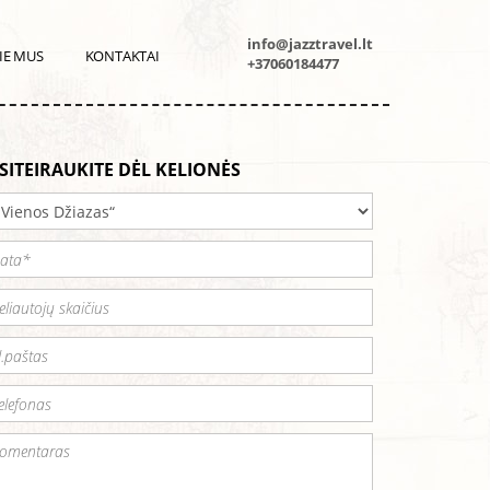
info@jazztravel.lt
IE MUS
KONTAKTAI
+37060184477
SITEIRAUKITE DĖL KELIONĖS