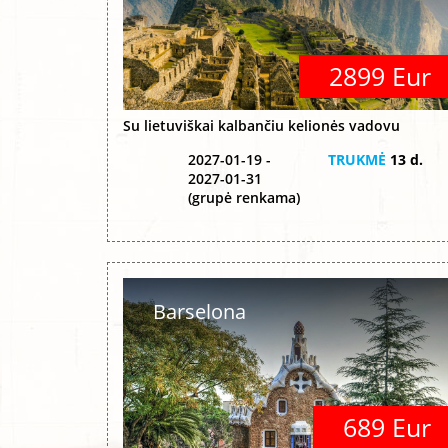
2899 Eur
Su lietuviškai kalbančiu kelionės vadovu
2027-01-19 -
TRUKMĖ
13 d.
2027-01-31
(grupė renkama)
Barselona
689 Eur