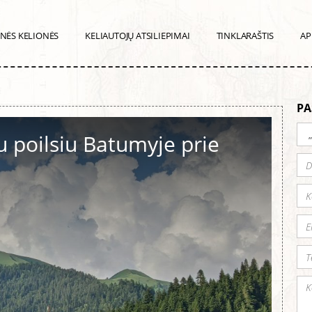
INĖS KELIONĖS
KELIAUTOJŲ ATSILIEPIMAI
TINKLARAŠTIS
AP
PA
u poilsiu Batumyje prie