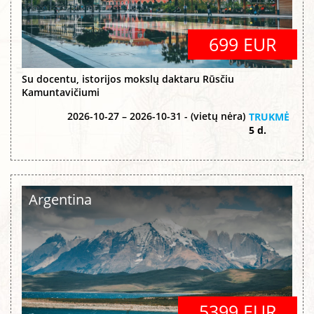
699 EUR
Su docentu, istorijos mokslų daktaru Rūsčiu
Kamuntavičiumi
2026-10-27 – 2026-10-31 - (vietų nėra)
TRUKMĖ
5 d.
Argentina
5399 EUR