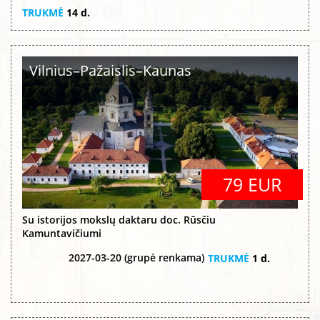
TRUKMĖ
14 d.
Vilnius–Pažaislis–Kaunas
79 EUR
Su istorijos mokslų daktaru doc. Rūsčiu
Kamuntavičiumi
2027-03-20 (grupė renkama)
TRUKMĖ
1 d.