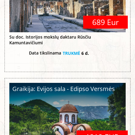
689 Eur
Su doc. Istorijos mokslų daktaru Rūsčiu
Kamuntavičiumi
Data tikslinama
TRUKMĖ
6 d.
Graikija: Evijos sala - Edipso Versmės