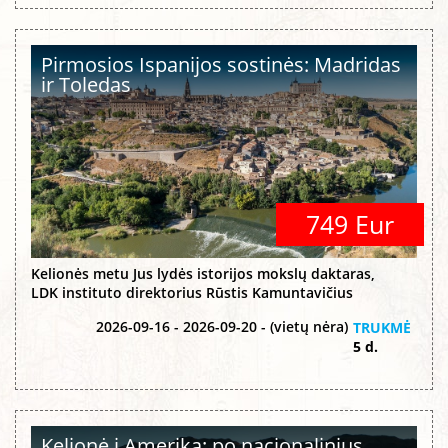
Pirmosios Ispanijos sostinės: Madridas
ir Toledas
749 Eur
Kelionės metu Jus lydės istorijos mokslų daktaras,
LDK instituto direktorius Rūstis Kamuntavičius
2026-09-16 - 2026-09-20 - (vietų nėra)
TRUKMĖ
5 d.
Kelionė į Ameriką: po nacionalinius