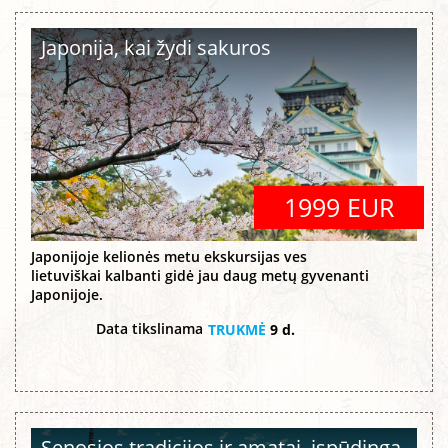
Japonija, kai žydi sakuros
1999 EUR
Japonijoje kelionės metu ekskursijas ves
lietuviškai kalbanti gidė jau daug metų gyvenanti
Japonijoje.
Data tikslinama
TRUKMĖ
9 d.
Senosios tradicijos ir amatai, įspūdinga