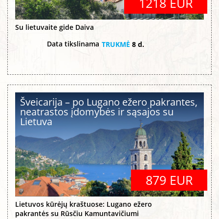
1218 EUR
Su lietuvaite gide Daiva
Data tikslinama
TRUKMĖ
8 d.
Šveicarija – po Lugano ežero pakrantes,
neatrastos įdomybės ir sąsajos su
Lietuva
879 EUR
Lietuvos kūrėjų kraštuose: Lugano ežero
pakrantės su Rūsčiu Kamuntavičiumi