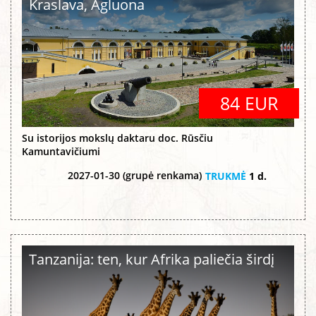
Kraslava, Agluona
84 EUR
Su istorijos mokslų daktaru doc. Rūsčiu
Kamuntavičiumi
2027-01-30 (grupė renkama)
TRUKMĖ
1 d.
Tanzanija: ten, kur Afrika paliečia širdį