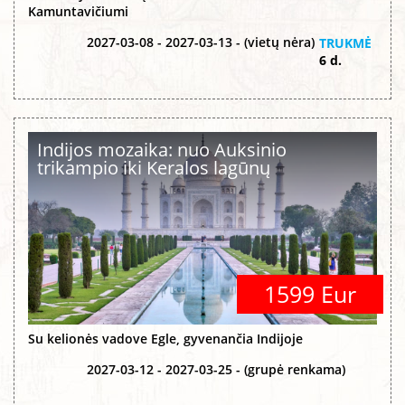
Kamuntavičiumi
2027-03-08 - 2027-03-13 - (vietų nėra)
TRUKMĖ
6 d.
Indijos mozaika: nuo Auksinio
trikampio iki Keralos lagūnų
1599 Eur
Su kelionės vadove Egle, gyvenančia Indijoje
2027-03-12 - 2027-03-25 - (grupė renkama)