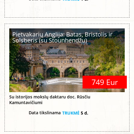
Pietvakarių Anglija: Batas, Bristolis ir
Solsberis (su Stounhendžu)
749 Eur
Su istorijos mokslų daktaru doc. Rūsčiu
Kamuntavičiumi
Data tikslinama
TRUKMĖ
5 d.