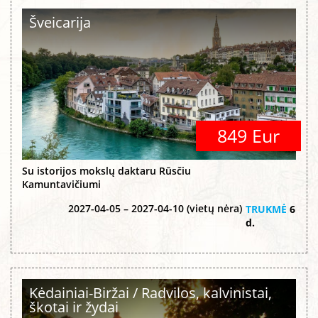
Šveicarija
849 Eur
Su istorijos mokslų daktaru Rūsčiu
Kamuntavičiumi
2027-04-05 – 2027-04-10 (vietų nėra)
TRUKMĖ
6
d.
Kėdainiai-Biržai / Radvilos, kalvinistai,
škotai ir žydai