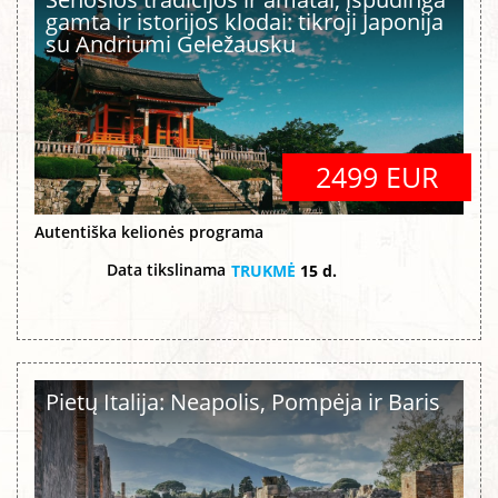
gamta ir istorijos klodai: tikroji Japonija
su Andriumi Geležausku
2499 EUR
Autentiška kelionės programa
Data tikslinama
TRUKMĖ
15 d.
Pietų Italija: Neapolis, Pompėja ir Baris