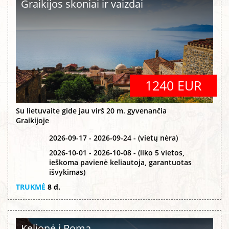
Graikijos skoniai ir vaizdai
1240 EUR
Su lietuvaite gide jau virš 20 m. gyvenančia
Graikijoje
2026-09-17 - 2026-09-24 - (vietų nėra)
2026-10-01 - 2026-10-08 - (liko 5 vietos,
ieškoma pavienė keliautoja, garantuotas
išvykimas)
TRUKMĖ
8 d.
Kelionė į Romą