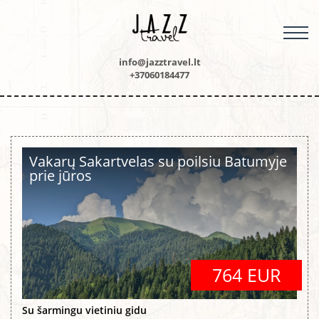
M
info@jazztravel.lt
+37060184477
Vakarų Sakartvelas su poilsiu Batumyje
prie jūros
764 EUR
Su šarmingu vietiniu gidu