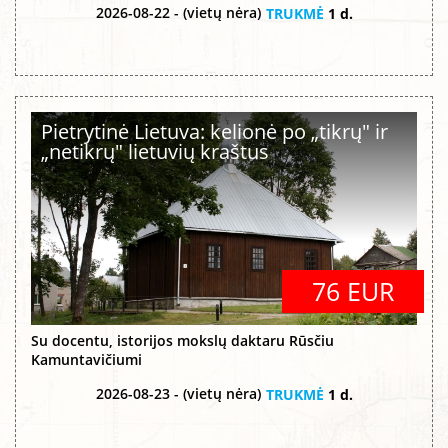
2026-08-22 - (vietų nėra)
TRUKMĖ
1 d.
Pietrytinė Lietuva: kelionė po „tikrų" ir
„netikrų" lietuvių kraštus
76 EUR
Su docentu, istorijos mokslų daktaru Rūsčiu
Kamuntavičiumi
2026-08-23 - (vietų nėra)
TRUKMĖ
1 d.