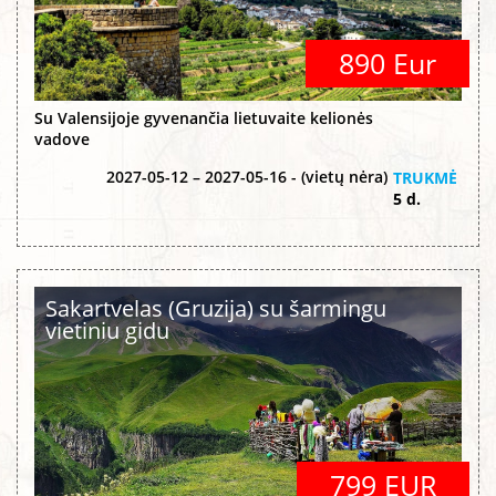
890 Eur
Su Valensijoje gyvenančia lietuvaite kelionės
vadove
2027-05-12 – 2027-05-16 - (vietų nėra)
TRUKMĖ
5 d.
Sakartvelas (Gruzija) su šarmingu
vietiniu gidu
799 EUR