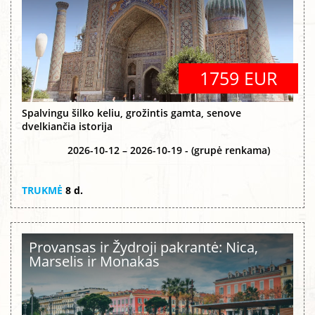
1759 EUR
Spalvingu šilko keliu, grožintis gamta, senove
dvelkiančia istorija
2026-10-12 – 2026-10-19 - (grupė renkama)
TRUKMĖ
8 d.
Provansas ir Žydroji pakrantė: Nica,
Marselis ir Monakas