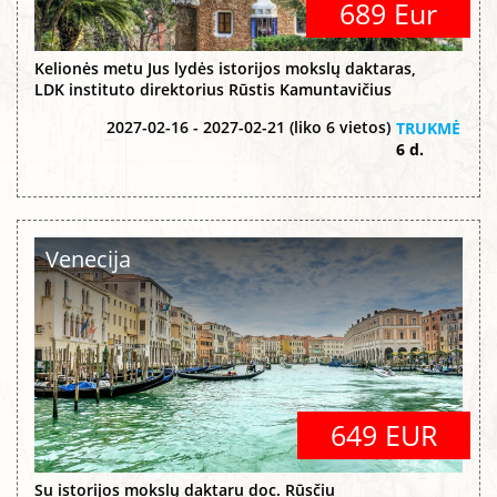
689 Eur
Kelionės metu Jus lydės istorijos mokslų daktaras,
LDK instituto direktorius Rūstis Kamuntavičius
2027-02-16 - 2027-02-21 (liko 6 vietos)
TRUKMĖ
6 d.
Venecija
649 EUR
Su istorijos mokslų daktaru doc. Rūsčiu