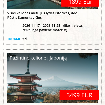
1899 Eur
Visos kelionės metu Jus lydės istorikas, doc.
Rūstis Kamuntavičius
2026-11-17 - 2026-11-25 - (liko 1 vieta,
reikalinga pavienė moteris!)
TRUKMĖ
9 d.
Pažintinė kelionė į Japoniją
3499 EUR