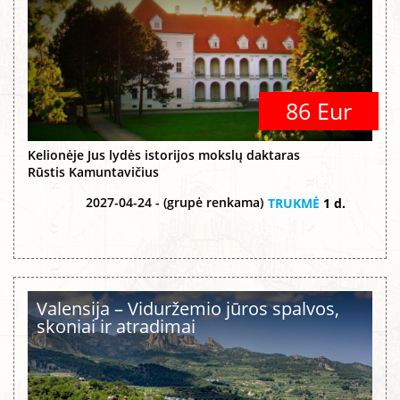
86 Eur
Kelionėje Jus lydės istorijos mokslų daktaras
Rūstis Kamuntavičius
2027-04-24 - (grupė renkama)
TRUKMĖ
1 d.
Valensija – Viduržemio jūros spalvos,
skoniai ir atradimai