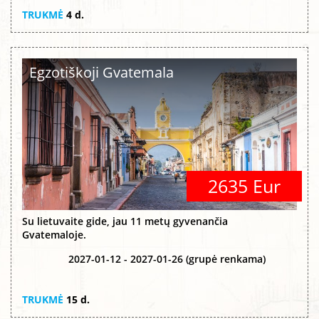
TRUKMĖ
4 d.
Egzotiškoji Gvatemala
2635 Eur
Su lietuvaite gide, jau 11 metų gyvenančia
Gvatemaloje.
2027-01-12 - 2027-01-26 (grupė renkama)
TRUKMĖ
15 d.