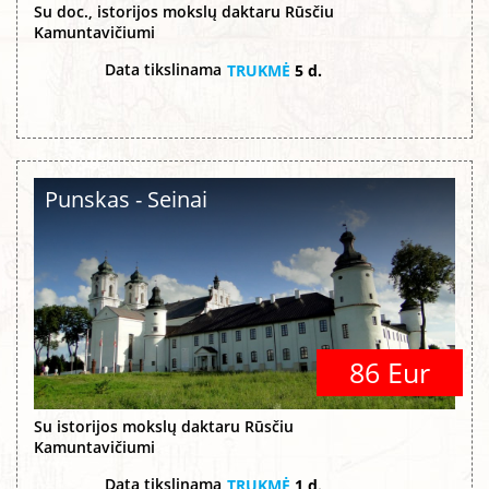
Su doc., istorijos mokslų daktaru Rūsčiu
Kamuntavičiumi
Data tikslinama
TRUKMĖ
5 d.
Punskas - Seinai
86 Eur
Su istorijos mokslų daktaru Rūsčiu
Kamuntavičiumi
Data tikslinama
TRUKMĖ
1 d.