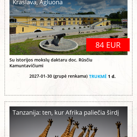
Kraslava, Agluona
84 EUR
Su istorijos mokslų daktaru doc. Rūsčiu
Kamuntavičiumi
2027-01-30 (grupė renkama)
TRUKMĖ
1 d.
Tanzanija: ten, kur Afrika paliečia širdį