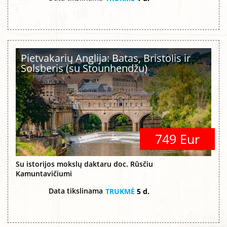
Pietvakarių Anglija: Batas, Bristolis ir
Solsberis (su Stounhendžu)
749 Eur
Su istorijos mokslų daktaru doc. Rūsčiu
Kamuntavičiumi
Data tikslinama
TRUKMĖ
5 d.