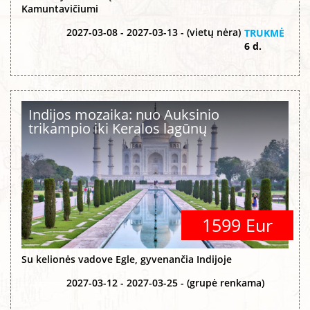
Kamuntavičiumi
2027-03-08 - 2027-03-13 - (vietų nėra)
TRUKMĖ
6 d.
Indijos mozaika: nuo Auksinio
trikampio iki Keralos lagūnų
1599 Eur
Su kelionės vadove Egle, gyvenančia Indijoje
2027-03-12 - 2027-03-25 - (grupė renkama)