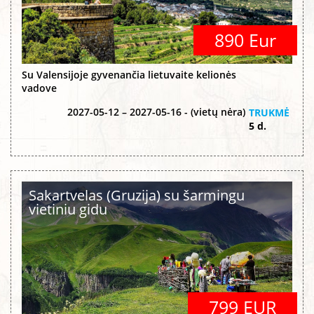
890 Eur
Su Valensijoje gyvenančia lietuvaite kelionės
vadove
2027-05-12 – 2027-05-16 - (vietų nėra)
TRUKMĖ
5 d.
Sakartvelas (Gruzija) su šarmingu
vietiniu gidu
799 EUR