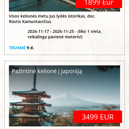
1899 Eur
Visos kelionės metu Jus lydės istorikas, doc.
Rūstis Kamuntavičius
2026-11-17 - 2026-11-25 - (liko 1 vieta,
reikalinga pavienė moteris!)
TRUKMĖ
9 d.
Pažintinė kelionė į Japoniją
3499 EUR