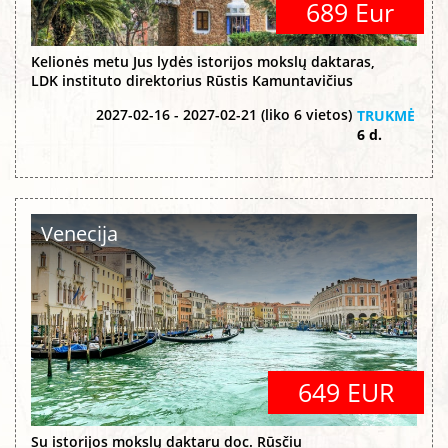
689 Eur
Kelionės metu Jus lydės istorijos mokslų daktaras,
LDK instituto direktorius Rūstis Kamuntavičius
2027-02-16 - 2027-02-21 (liko 6 vietos)
TRUKMĖ
6 d.
Venecija
649 EUR
Su istorijos mokslų daktaru doc. Rūsčiu