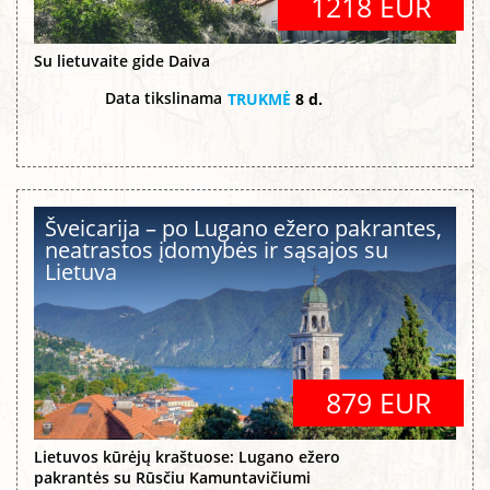
1218 EUR
Su lietuvaite gide Daiva
Data tikslinama
TRUKMĖ
8 d.
Šveicarija – po Lugano ežero pakrantes,
neatrastos įdomybės ir sąsajos su
Lietuva
879 EUR
Lietuvos kūrėjų kraštuose: Lugano ežero
pakrantės su Rūsčiu Kamuntavičiumi