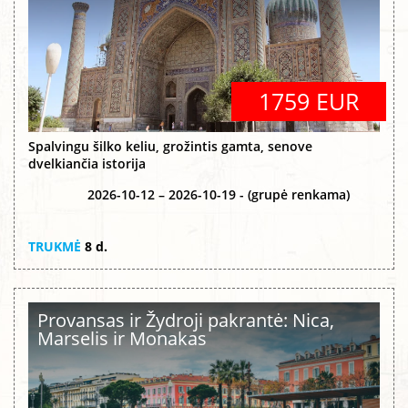
1759 EUR
Spalvingu šilko keliu, grožintis gamta, senove
dvelkiančia istorija
2026-10-12 – 2026-10-19 - (grupė renkama)
TRUKMĖ
8 d.
Provansas ir Žydroji pakrantė: Nica,
Marselis ir Monakas