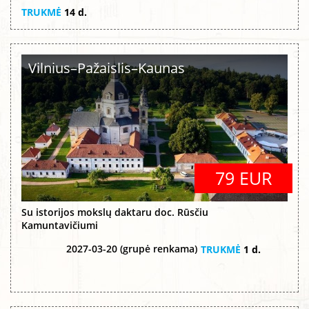
TRUKMĖ
14 d.
Vilnius–Pažaislis–Kaunas
79 EUR
Su istorijos mokslų daktaru doc. Rūsčiu
Kamuntavičiumi
2027-03-20 (grupė renkama)
TRUKMĖ
1 d.