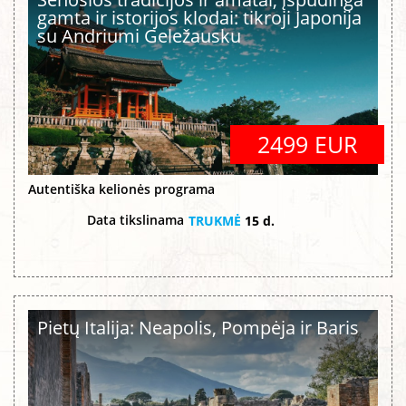
gamta ir istorijos klodai: tikroji Japonija
su Andriumi Geležausku
2499 EUR
Autentiška kelionės programa
Data tikslinama
TRUKMĖ
15 d.
Pietų Italija: Neapolis, Pompėja ir Baris