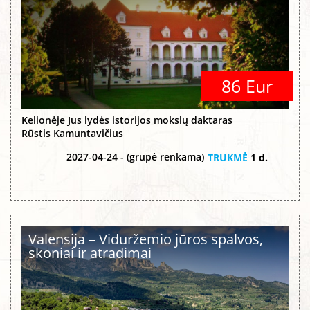
86 Eur
Kelionėje Jus lydės istorijos mokslų daktaras
Rūstis Kamuntavičius
2027-04-24 - (grupė renkama)
TRUKMĖ
1 d.
Valensija – Viduržemio jūros spalvos,
skoniai ir atradimai