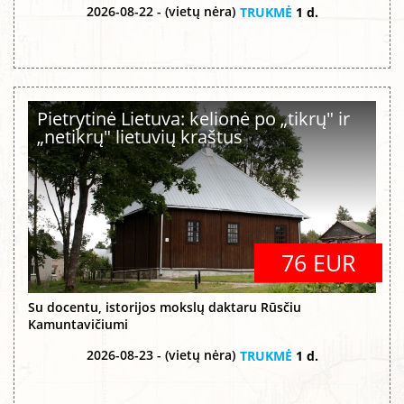
2026-08-22 - (vietų nėra)
TRUKMĖ
1 d.
Pietrytinė Lietuva: kelionė po „tikrų" ir
„netikrų" lietuvių kraštus
76 EUR
Su docentu, istorijos mokslų daktaru Rūsčiu
Kamuntavičiumi
2026-08-23 - (vietų nėra)
TRUKMĖ
1 d.