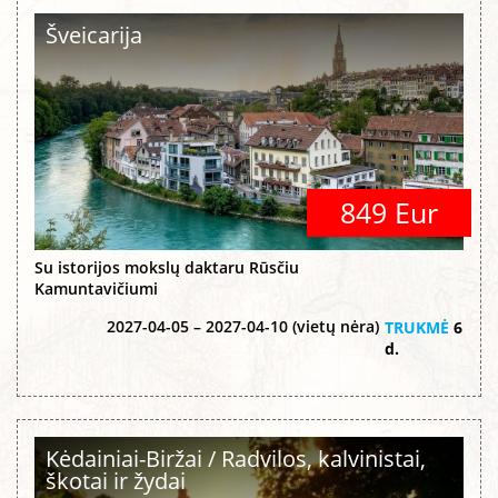
Šveicarija
849 Eur
Su istorijos mokslų daktaru Rūsčiu
Kamuntavičiumi
2027-04-05 – 2027-04-10 (vietų nėra)
TRUKMĖ
6
d.
Kėdainiai-Biržai / Radvilos, kalvinistai,
škotai ir žydai