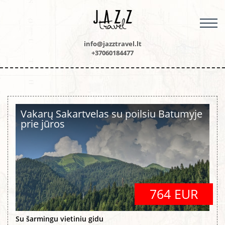
M
info@jazztravel.lt
+37060184477
Vakarų Sakartvelas su poilsiu Batumyje
prie jūros
764 EUR
Su šarmingu vietiniu gidu