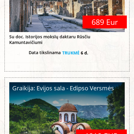
689 Eur
Su doc. Istorijos mokslų daktaru Rūsčiu
Kamuntavičiumi
Data tikslinama
TRUKMĖ
6 d.
Graikija: Evijos sala - Edipso Versmės