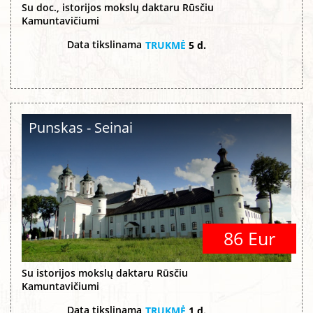
Su doc., istorijos mokslų daktaru Rūsčiu
Kamuntavičiumi
Data tikslinama
TRUKMĖ
5 d.
Punskas - Seinai
86 Eur
Su istorijos mokslų daktaru Rūsčiu
Kamuntavičiumi
Data tikslinama
TRUKMĖ
1 d.