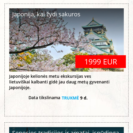
Japonija, kai žydi sakuros
1999 EUR
Japonijoje kelionės metu ekskursijas ves
lietuviškai kalbanti gidė jau daug metų gyvenanti
Japonijoje.
Data tikslinama
TRUKMĖ
9 d.
Senosios tradicijos ir amatai, įspūdinga