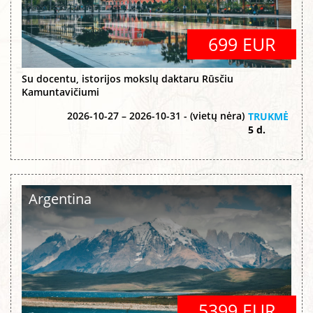
699 EUR
Su docentu, istorijos mokslų daktaru Rūsčiu
Kamuntavičiumi
2026-10-27 – 2026-10-31 - (vietų nėra)
TRUKMĖ
5 d.
Argentina
5399 EUR