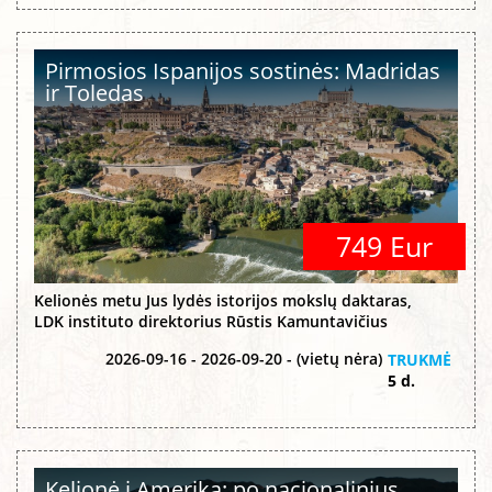
Pirmosios Ispanijos sostinės: Madridas
ir Toledas
749 Eur
Kelionės metu Jus lydės istorijos mokslų daktaras,
LDK instituto direktorius Rūstis Kamuntavičius
2026-09-16 - 2026-09-20 - (vietų nėra)
TRUKMĖ
5 d.
Kelionė į Ameriką: po nacionalinius