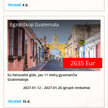
TRUKMĖ
4 d.
Egzotiškoji Gvatemala
2635 Eur
Su lietuvaite gide, jau 11 metų gyvenančia
Gvatemaloje.
2027-01-12 - 2027-01-26 (grupė renkama)
TRUKMĖ
15 d.