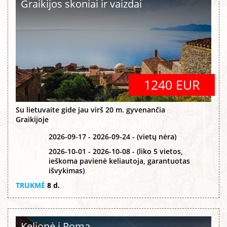
Graikijos skoniai ir vaizdai
1240 EUR
Su lietuvaite gide jau virš 20 m. gyvenančia
Graikijoje
2026-09-17 - 2026-09-24 - (vietų nėra)
2026-10-01 - 2026-10-08 - (liko 5 vietos,
ieškoma pavienė keliautoja, garantuotas
išvykimas)
TRUKMĖ
8 d.
Kelionė į Romą