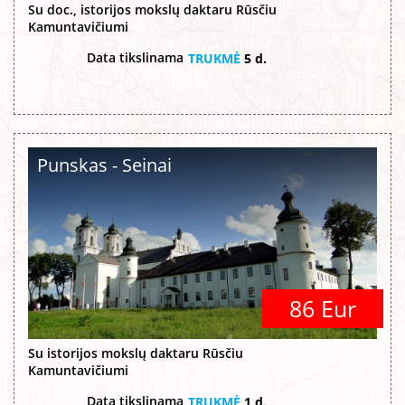
Su doc., istorijos mokslų daktaru Rūsčiu
Kamuntavičiumi
Data tikslinama
TRUKMĖ
5 d.
Punskas - Seinai
86 Eur
Su istorijos mokslų daktaru Rūsčiu
Kamuntavičiumi
Data tikslinama
TRUKMĖ
1 d.