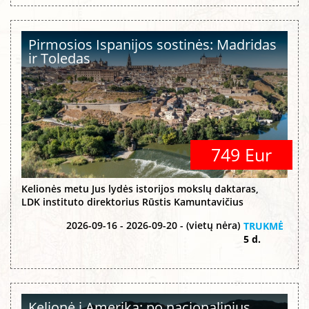
Pirmosios Ispanijos sostinės: Madridas
ir Toledas
749 Eur
Kelionės metu Jus lydės istorijos mokslų daktaras,
LDK instituto direktorius Rūstis Kamuntavičius
2026-09-16 - 2026-09-20 - (vietų nėra)
TRUKMĖ
5 d.
Kelionė į Ameriką: po nacionalinius