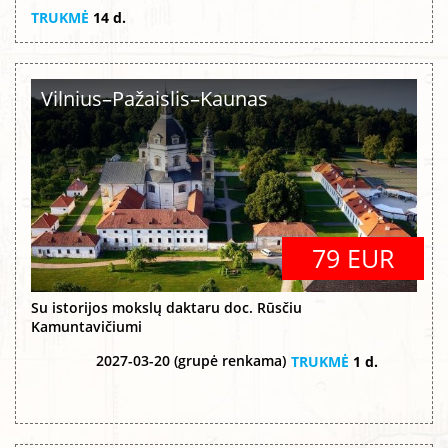
TRUKMĖ
14 d.
Vilnius–Pažaislis–Kaunas
79 EUR
Su istorijos mokslų daktaru doc. Rūsčiu
Kamuntavičiumi
2027-03-20 (grupė renkama)
TRUKMĖ
1 d.