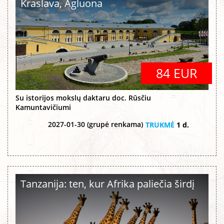
Kraslava, Agluona
84 EUR
Su istorijos mokslų daktaru doc. Rūsčiu
Kamuntavičiumi
2027-01-30 (grupė renkama)
TRUKMĖ
1 d.
Tanzanija: ten, kur Afrika paliečia širdį