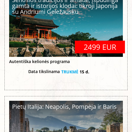
gamta ir istorijos klodai: tikroji Japonija
su Andriumi Geležausku
2499 EUR
Autentiška kelionės programa
Data tikslinama
TRUKMĖ
15 d.
Pietų Italija: Neapolis, Pompėja ir Baris