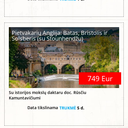
Pietvakarių Anglija: Batas, Bristolis ir
Solsberis (su Stounhendžu)
749 Eur
Su istorijos mokslų daktaru doc. Rūsčiu
Kamuntavičiumi
Data tikslinama
TRUKMĖ
5 d.