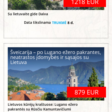
1218 EUR
Su lietuvaite gide Daiva
Data tikslinama
TRUKMĖ
8 d.
Šveicarija – po Lugano ežero pakrantes,
neatrastos įdomybės ir sąsajos su
Lietuva
879 EUR
Lietuvos kūrėjų kraštuose: Lugano ežero
pakrantės su Rūsčiu Kamuntavičiumi