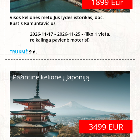
1899 Eur
Visos kelionės metu Jus lydės istorikas, doc.
Rūstis Kamuntavičius
2026-11-17 - 2026-11-25 - (liko 1 vieta,
reikalinga pavienė moteris!)
TRUKMĖ
9 d.
Pažintinė kelionė į Japoniją
3499 EUR