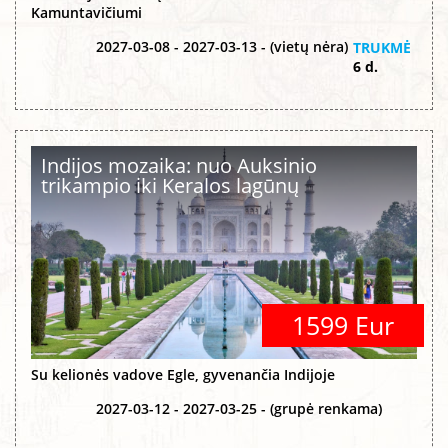
Kamuntavičiumi
2027-03-08 - 2027-03-13 - (vietų nėra)
TRUKMĖ
6 d.
Indijos mozaika: nuo Auksinio
trikampio iki Keralos lagūnų
1599 Eur
Su kelionės vadove Egle, gyvenančia Indijoje
2027-03-12 - 2027-03-25 - (grupė renkama)