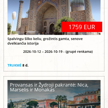
1759 EUR
Spalvingu šilko keliu, grožintis gamta, senove
dvelkiančia istorija
2026-10-12 – 2026-10-19 - (grupė renkama)
TRUKMĖ
8 d.
Provansas ir Žydroji pakrantė: Nica,
Marselis ir Monakas