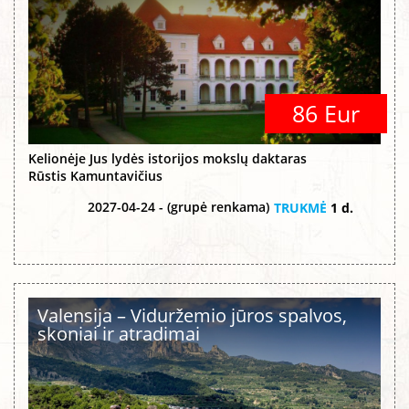
86 Eur
Kelionėje Jus lydės istorijos mokslų daktaras
Rūstis Kamuntavičius
2027-04-24 - (grupė renkama)
TRUKMĖ
1 d.
Valensija – Viduržemio jūros spalvos,
skoniai ir atradimai