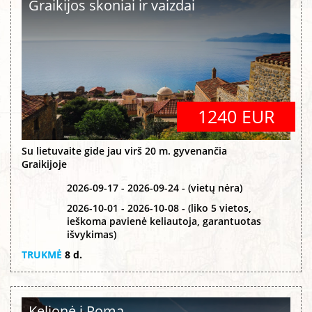
Graikijos skoniai ir vaizdai
1240 EUR
Su lietuvaite gide jau virš 20 m. gyvenančia
Graikijoje
2026-09-17 - 2026-09-24 - (vietų nėra)
2026-10-01 - 2026-10-08 - (liko 5 vietos,
ieškoma pavienė keliautoja, garantuotas
išvykimas)
TRUKMĖ
8 d.
Kelionė į Romą