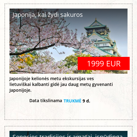
Japonija, kai žydi sakuros
1999 EUR
Japonijoje kelionės metu ekskursijas ves
lietuviškai kalbanti gidė jau daug metų gyvenanti
Japonijoje.
Data tikslinama
TRUKMĖ
9 d.
Senosios tradicijos ir amatai, įspūdinga