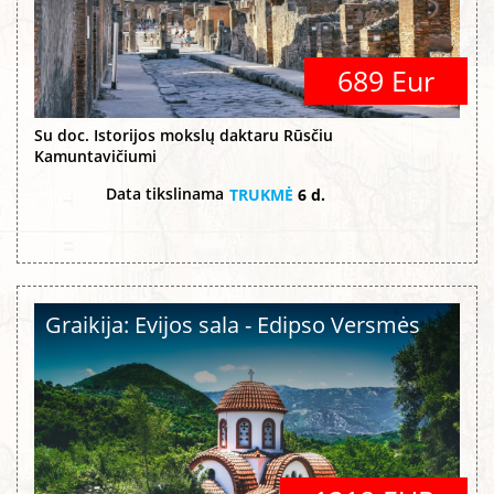
689 Eur
Su doc. Istorijos mokslų daktaru Rūsčiu
Kamuntavičiumi
Data tikslinama
TRUKMĖ
6 d.
Graikija: Evijos sala - Edipso Versmės