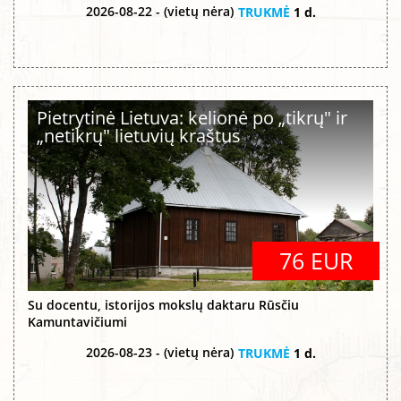
2026-08-22 - (vietų nėra)
TRUKMĖ
1 d.
Pietrytinė Lietuva: kelionė po „tikrų" ir
„netikrų" lietuvių kraštus
76 EUR
Su docentu, istorijos mokslų daktaru Rūsčiu
Kamuntavičiumi
2026-08-23 - (vietų nėra)
TRUKMĖ
1 d.