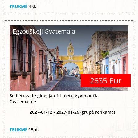
TRUKMĖ
4 d.
Egzotiškoji Gvatemala
2635 Eur
Su lietuvaite gide, jau 11 metų gyvenančia
Gvatemaloje.
2027-01-12 - 2027-01-26 (grupė renkama)
TRUKMĖ
15 d.