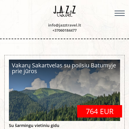
M
info@jazztravel.lt
+37060184477
Vakarų Sakartvelas su poilsiu Batumyje
prie jūros
764 EUR
Su šarmingu vietiniu gidu