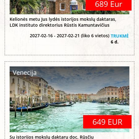
689 Eur
Kelionės metu Jus lydės istorijos mokslų daktaras,
LDK instituto direktorius Rūstis Kamuntavičius
2027-02-16 - 2027-02-21 (liko 6 vietos)
TRUKMĖ
6 d.
Venecija
649 EUR
Su istorijos mokslų daktaru doc. Rūsčiu