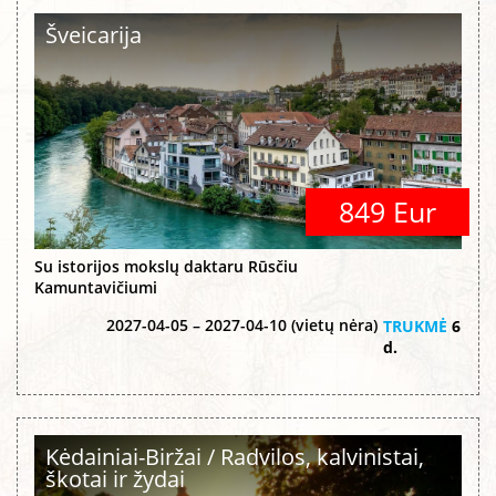
Šveicarija
849 Eur
Su istorijos mokslų daktaru Rūsčiu
Kamuntavičiumi
2027-04-05 – 2027-04-10 (vietų nėra)
TRUKMĖ
6
d.
Kėdainiai-Biržai / Radvilos, kalvinistai,
škotai ir žydai