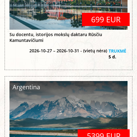
699 EUR
Su docentu, istorijos mokslų daktaru Rūsčiu
Kamuntavičiumi
2026-10-27 – 2026-10-31 - (vietų nėra)
TRUKMĖ
5 d.
Argentina
5399 EUR