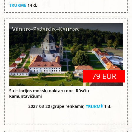
TRUKMĖ
14 d.
Vilnius–Pažaislis–Kaunas
79 EUR
Su istorijos mokslų daktaru doc. Rūsčiu
Kamuntavičiumi
2027-03-20 (grupė renkama)
TRUKMĖ
1 d.