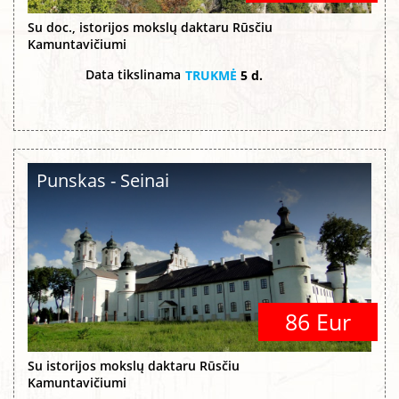
Su doc., istorijos mokslų daktaru Rūsčiu
Kamuntavičiumi
Data tikslinama
TRUKMĖ
5 d.
Punskas - Seinai
86 Eur
Su istorijos mokslų daktaru Rūsčiu
Kamuntavičiumi