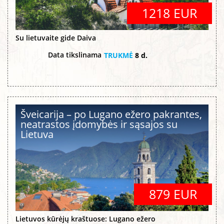
1218 EUR
Su lietuvaite gide Daiva
Data tikslinama
TRUKMĖ
8 d.
Šveicarija – po Lugano ežero pakrantes,
neatrastos įdomybės ir sąsajos su
Lietuva
879 EUR
Lietuvos kūrėjų kraštuose: Lugano ežero