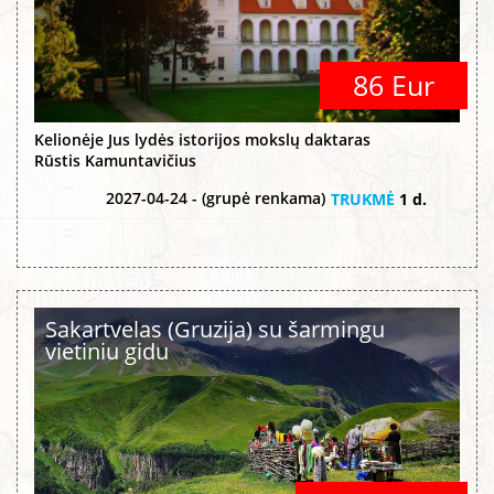
86 Eur
Kelionėje Jus lydės istorijos mokslų daktaras
Rūstis Kamuntavičius
2027-04-24 - (grupė renkama)
TRUKMĖ
1 d.
Sakartvelas (Gruzija) su šarmingu
vietiniu gidu