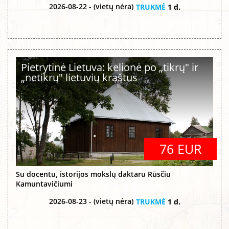
2026-08-22 - (vietų nėra)
TRUKMĖ
1 d.
Pietrytinė Lietuva: kelionė po „tikrų" ir
„netikrų" lietuvių kraštus
76 EUR
Su docentu, istorijos mokslų daktaru Rūsčiu
Kamuntavičiumi
2026-08-23 - (vietų nėra)
TRUKMĖ
1 d.