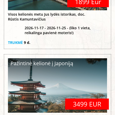
1899 Eur
Visos kelionės metu Jus lydės istorikas, doc.
Rūstis Kamuntavičius
2026-11-17 - 2026-11-25 - (liko 1 vieta,
reikalinga pavienė moteris!)
TRUKMĖ
9 d.
Pažintinė kelionė į Japoniją
3499 EUR