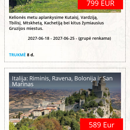
799 EUR
Kelionės metu aplankysime Kutaisį, Vardziją,
Tbilisį, Mtskhetą, Kachetiją bei kitus žymiausius
Gruzijos miestus.
2027-06-18 - 2027-06-25 - (grupė renkama)
TRUKMĖ
8 d.
Italija: Riminis, Ravena, Bolonija ir San
Marinas
589 Eur