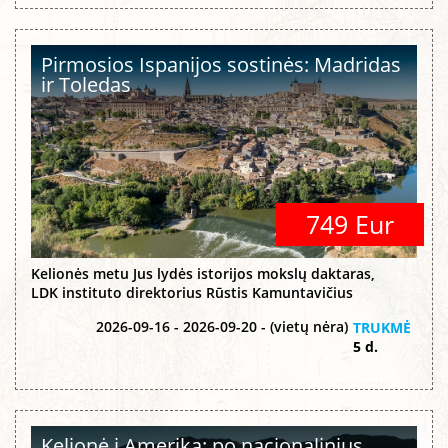
Pirmosios Ispanijos sostinės: Madridas
ir Toledas
749 Eur
Kelionės metu Jus lydės istorijos mokslų daktaras,
LDK instituto direktorius Rūstis Kamuntavičius
2026-09-16 - 2026-09-20 - (vietų nėra)
TRUKMĖ
5 d.
Kelionė į Ameriką: po nacionalinius