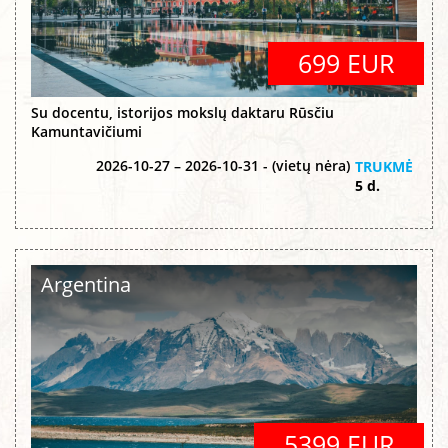
699 EUR
Su docentu, istorijos mokslų daktaru Rūsčiu
Kamuntavičiumi
2026-10-27 – 2026-10-31 - (vietų nėra)
TRUKMĖ
5 d.
Argentina
5399 EUR