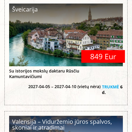
Šveicarija
849 Eur
Su istorijos mokslų daktaru Rūsčiu
Kamuntavičiumi
2027-04-05 – 2027-04-10 (vietų nėra)
TRUKMĖ
6
d.
Valensija – Viduržemio jūros spalvos,
skoniai ir atradimai