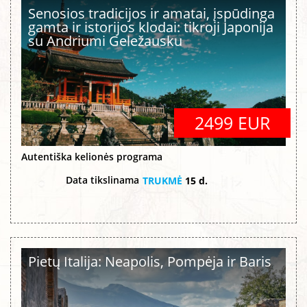
Senosios tradicijos ir amatai, įspūdinga
gamta ir istorijos klodai: tikroji Japonija
su Andriumi Geležausku
2499 EUR
Autentiška kelionės programa
Data tikslinama
TRUKMĖ
15 d.
Pietų Italija: Neapolis, Pompėja ir Baris