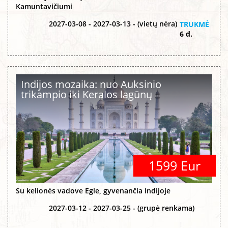
Kamuntavičiumi
2027-03-08 - 2027-03-13 - (vietų nėra)
TRUKMĖ
6 d.
Indijos mozaika: nuo Auksinio
trikampio iki Keralos lagūnų
1599 Eur
Su kelionės vadove Egle, gyvenančia Indijoje
2027-03-12 - 2027-03-25 - (grupė renkama)