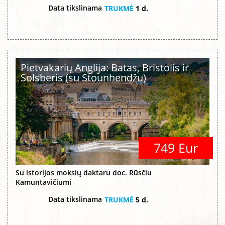
Data tikslinama
TRUKMĖ
1 d.
Pietvakarių Anglija: Batas, Bristolis ir
Solsberis (su Stounhendžu)
749 Eur
Su istorijos mokslų daktaru doc. Rūsčiu
Kamuntavičiumi
Data tikslinama
TRUKMĖ
5 d.