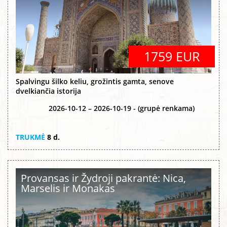
1759 EUR
Spalvingu šilko keliu, grožintis gamta, senove
dvelkiančia istorija
2026-10-12 – 2026-10-19 - (grupė renkama)
TRUKMĖ
8 d.
Provansas ir Žydroji pakrantė: Nica,
Marselis ir Monakas