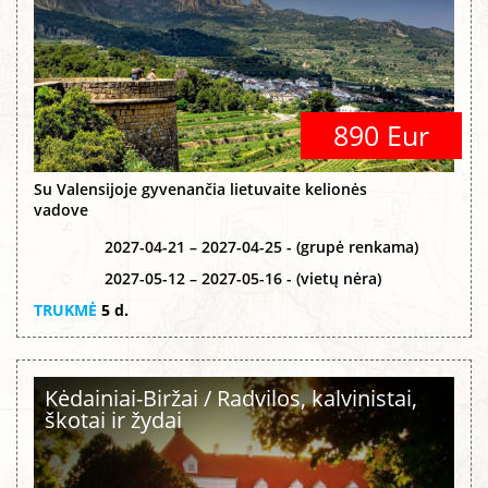
890 Eur
Su Valensijoje gyvenančia lietuvaite kelionės
vadove
2027-04-21 – 2027-04-25 - (grupė renkama)
2027-05-12 – 2027-05-16 - (vietų nėra)
TRUKMĖ
5 d.
Kėdainiai-Biržai / Radvilos, kalvinistai,
škotai ir žydai