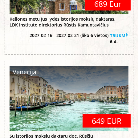
689 Eur
Kelionės metu Jus lydės istorijos mokslų daktaras,
LDK instituto direktorius Rūstis Kamuntavičius
2027-02-16 - 2027-02-21 (liko 6 vietos)
TRUKMĖ
6 d.
Venecija
649 EUR
Su istorijos mokslų daktaru doc. Rūsčiu