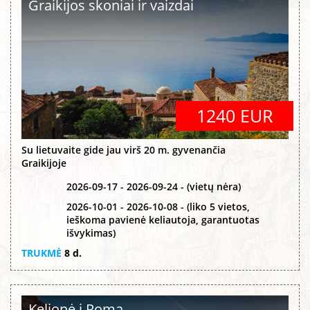
Graikijos skoniai ir vaizdai
1240 EUR
Su lietuvaite gide jau virš 20 m. gyvenančia
Graikijoje
2026-09-17 - 2026-09-24 - (vietų nėra)
2026-10-01 - 2026-10-08 - (liko 5 vietos,
ieškoma pavienė keliautoja, garantuotas
išvykimas)
TRUKMĖ
8 d.
Kelionė į Romą