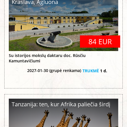
Kraslava, Agluona
84 EUR
Su istorijos mokslų daktaru doc. Rūsčiu
Kamuntavičiumi
2027-01-30 (grupė renkama)
TRUKMĖ
1 d.
Tanzanija: ten, kur Afrika paliečia širdį