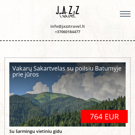
M
info@jazztravel.lt
+37060184477
Vakarų Sakartvelas su poilsiu Batumyje
prie jūros
764 EUR
Su šarmingu vietiniu gidu