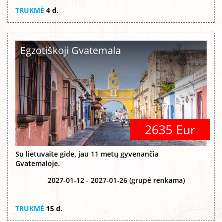
TRUKMĖ
4 d.
Egzotiškoji Gvatemala
2635 Eur
Su lietuvaite gide, jau 11 metų gyvenančia
Gvatemaloje.
2027-01-12 - 2027-01-26 (grupė renkama)
TRUKMĖ
15 d.