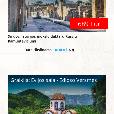
689 Eur
Su doc. Istorijos mokslų daktaru Rūsčiu
Kamuntavičiumi
Data tikslinama
TRUKMĖ
6 d.
Graikija: Evijos sala - Edipso Versmės