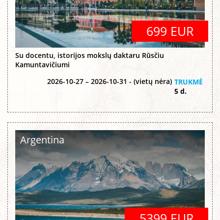
699 EUR
Su docentu, istorijos mokslų daktaru Rūsčiu
Kamuntavičiumi
2026-10-27 – 2026-10-31 - (vietų nėra)
TRUKMĖ
5 d.
Argentina
5399 EUR