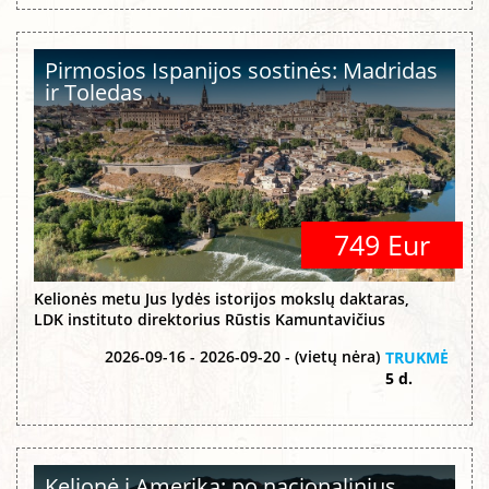
Pirmosios Ispanijos sostinės: Madridas
ir Toledas
749 Eur
Kelionės metu Jus lydės istorijos mokslų daktaras,
LDK instituto direktorius Rūstis Kamuntavičius
2026-09-16 - 2026-09-20 - (vietų nėra)
TRUKMĖ
5 d.
Kelionė į Ameriką: po nacionalinius