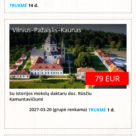
TRUKMĖ
14 d.
Vilnius–Pažaislis–Kaunas
79 EUR
Su istorijos mokslų daktaru doc. Rūsčiu
Kamuntavičiumi
2027-03-20 (grupė renkama)
TRUKMĖ
1 d.