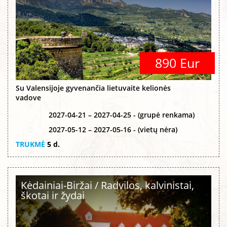
890 Eur
Su Valensijoje gyvenančia lietuvaite kelionės
vadove
2027-04-21 – 2027-04-25 - (grupė renkama)
2027-05-12 – 2027-05-16 - (vietų nėra)
TRUKMĖ
5 d.
Kėdainiai-Biržai / Radvilos, kalvinistai,
škotai ir žydai