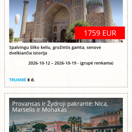
1759 EUR
Spalvingu šilko keliu, grožintis gamta, senove
dvelkiančia istorija
2026-10-12 – 2026-10-19 - (grupė renkama)
TRUKMĖ
8 d.
Provansas ir Žydroji pakrantė: Nica,
Marselis ir Monakas