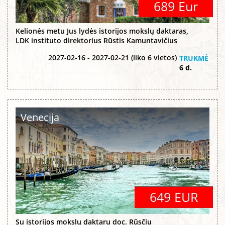
689 Eur
Kelionės metu Jus lydės istorijos mokslų daktaras,
LDK instituto direktorius Rūstis Kamuntavičius
2027-02-16 - 2027-02-21 (liko 6 vietos)
TRUKMĖ
6 d.
Venecija
649 EUR
Su istorijos mokslų daktaru doc. Rūsčiu