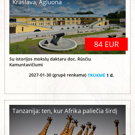
Kraslava, Agluona
84 EUR
Su istorijos mokslų daktaru doc. Rūsčiu
Kamuntavičiumi
2027-01-30 (grupė renkama)
TRUKMĖ
1 d.
Tanzanija: ten, kur Afrika paliečia širdį