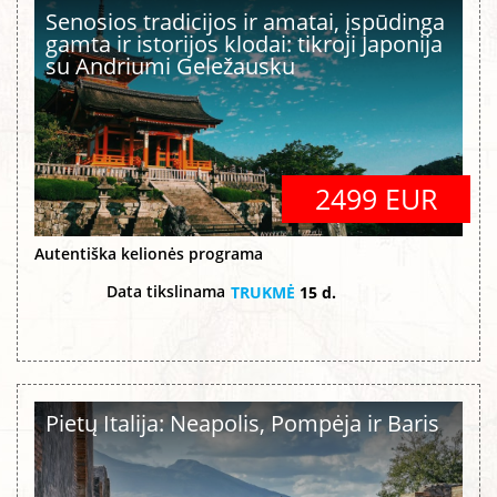
Senosios tradicijos ir amatai, įspūdinga
gamta ir istorijos klodai: tikroji Japonija
su Andriumi Geležausku
2499 EUR
Autentiška kelionės programa
Data tikslinama
TRUKMĖ
15 d.
Pietų Italija: Neapolis, Pompėja ir Baris