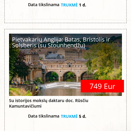
Data tikslinama
TRUKMĖ
1 d.
Pietvakarių Anglija: Batas, Bristolis ir
Solsberis (su Stounhendžu)
749 Eur
Su istorijos mokslų daktaru doc. Rūsčiu
Kamuntavičiumi
Data tikslinama
TRUKMĖ
5 d.