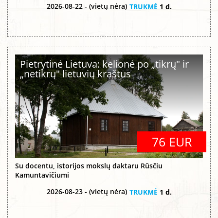
2026-08-22 - (vietų nėra)
TRUKMĖ
1 d.
Pietrytinė Lietuva: kelionė po „tikrų" ir
„netikrų" lietuvių kraštus
76 EUR
Su docentu, istorijos mokslų daktaru Rūsčiu
Kamuntavičiumi
2026-08-23 - (vietų nėra)
TRUKMĖ
1 d.