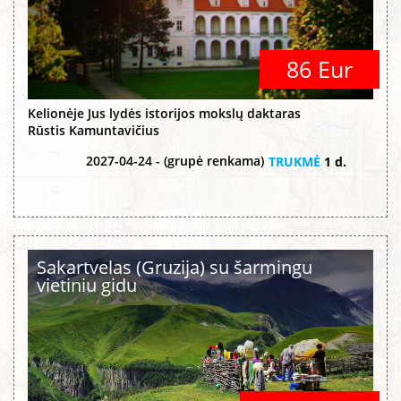
86 Eur
Kelionėje Jus lydės istorijos mokslų daktaras
Rūstis Kamuntavičius
2027-04-24 - (grupė renkama)
TRUKMĖ
1 d.
Sakartvelas (Gruzija) su šarmingu
vietiniu gidu