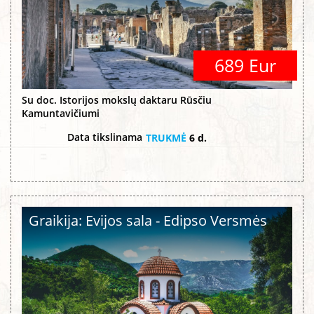
689 Eur
Su doc. Istorijos mokslų daktaru Rūsčiu
Kamuntavičiumi
Data tikslinama
TRUKMĖ
6 d.
Graikija: Evijos sala - Edipso Versmės