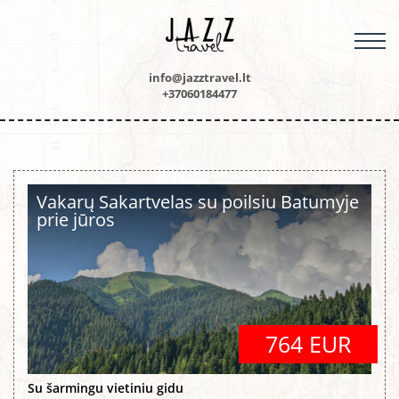
M
info@jazztravel.lt
+37060184477
Vakarų Sakartvelas su poilsiu Batumyje
prie jūros
764 EUR
Su šarmingu vietiniu gidu