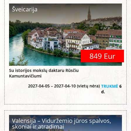
Šveicarija
849 Eur
Su istorijos mokslų daktaru Rūsčiu
Kamuntavičiumi
2027-04-05 – 2027-04-10 (vietų nėra)
TRUKMĖ
6
d.
Valensija – Viduržemio jūros spalvos,
skoniai ir atradimai