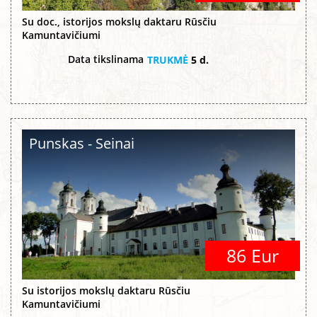
Su doc., istorijos mokslų daktaru Rūsčiu
Kamuntavičiumi
Data tikslinama
TRUKMĖ
5 d.
Punskas - Seinai
86 Eur
Su istorijos mokslų daktaru Rūsčiu
Kamuntavičiumi