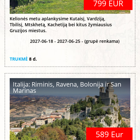
799 EUR
Kelionės metu aplankysime Kutaisį, Vardziją,
Tbilisį, Mtskhetą, Kachetiją bei kitus žymiausius
Gruzijos miestus.
2027-06-18 - 2027-06-25 - (grupė renkama)
TRUKMĖ
8 d.
Italija: Riminis, Ravena, Bolonija ir San
Marinas
589 Eur