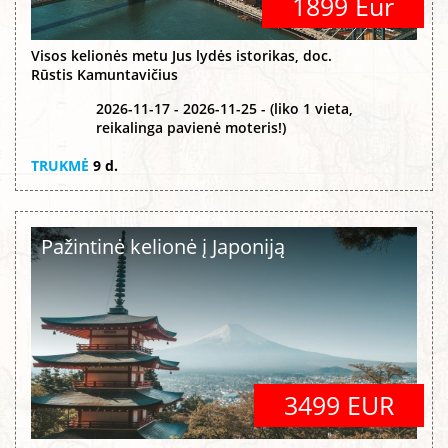
1899 Eur
Visos kelionės metu Jus lydės istorikas, doc.
Rūstis Kamuntavičius
2026-11-17 - 2026-11-25 - (liko 1 vieta,
reikalinga pavienė moteris!)
TRUKMĖ
9 d.
Pažintinė kelionė į Japoniją
3499 EUR