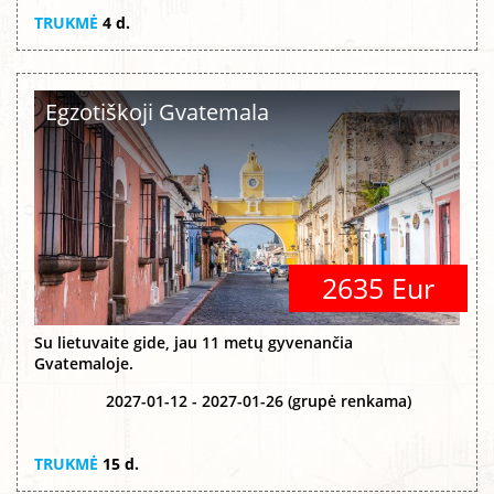
TRUKMĖ
4 d.
Egzotiškoji Gvatemala
2635 Eur
Su lietuvaite gide, jau 11 metų gyvenančia
Gvatemaloje.
2027-01-12 - 2027-01-26 (grupė renkama)
TRUKMĖ
15 d.