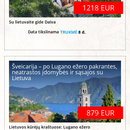
1218 EUR
Su lietuvaite gide Daiva
Data tikslinama
TRUKMĖ
8 d.
Šveicarija – po Lugano ežero pakrantes,
neatrastos įdomybės ir sąsajos su
Lietuva
879 EUR
Lietuvos kūrėjų kraštuose: Lugano ežero