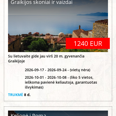
Graikijos skoniai ir vaizdai
1240 EUR
Su lietuvaite gide jau virš 20 m. gyvenančia
Graikijoje
2026-09-17 - 2026-09-24 - (vietų nėra)
2026-10-01 - 2026-10-08 - (liko 5 vietos,
ieškoma pavienė keliautoja, garantuotas
išvykimas)
TRUKMĖ
8 d.
Kelionė į Romą