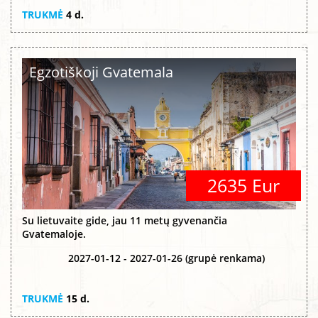
TRUKMĖ
4 d.
Egzotiškoji Gvatemala
2635 Eur
Su lietuvaite gide, jau 11 metų gyvenančia
Gvatemaloje.
2027-01-12 - 2027-01-26 (grupė renkama)
TRUKMĖ
15 d.