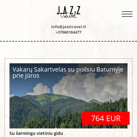
M
info@jazztravel.lt
+37060184477
Vakarų Sakartvelas su poilsiu Batumyje
prie jūros
764 EUR
Su šarmingu vietiniu gidu