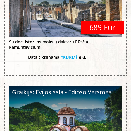
689 Eur
Su doc. Istorijos mokslų daktaru Rūsčiu
Kamuntavičiumi
Data tikslinama
TRUKMĖ
6 d.
Graikija: Evijos sala - Edipso Versmės