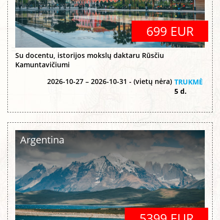
699 EUR
Su docentu, istorijos mokslų daktaru Rūsčiu
Kamuntavičiumi
2026-10-27 – 2026-10-31 - (vietų nėra)
TRUKMĖ
5 d.
Argentina
5399 EUR