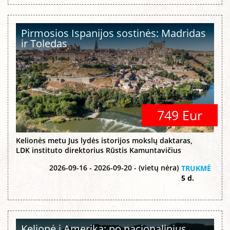
Pirmosios Ispanijos sostinės: Madridas
ir Toledas
749 Eur
Kelionės metu Jus lydės istorijos mokslų daktaras,
LDK instituto direktorius Rūstis Kamuntavičius
2026-09-16 - 2026-09-20 - (vietų nėra)
TRUKMĖ
5 d.
Kelionė į Ameriką: po nacionalinius