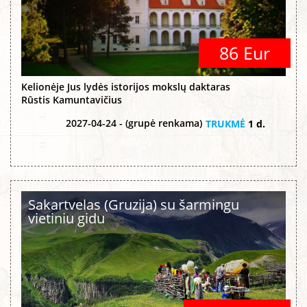
86 Eur
Kelionėje Jus lydės istorijos mokslų daktaras
Rūstis Kamuntavičius
2027-04-24 - (grupė renkama)
TRUKMĖ
1 d.
Sakartvelas (Gruzija) su šarmingu
vietiniu gidu