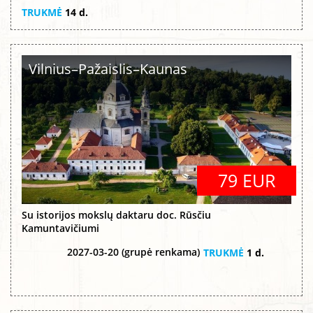
TRUKMĖ
14 d.
Vilnius–Pažaislis–Kaunas
79 EUR
Su istorijos mokslų daktaru doc. Rūsčiu
Kamuntavičiumi
2027-03-20 (grupė renkama)
TRUKMĖ
1 d.