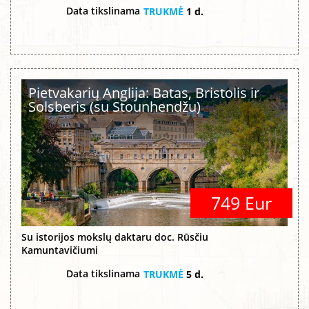
Data tikslinama
TRUKMĖ
1 d.
Pietvakarių Anglija: Batas, Bristolis ir
Solsberis (su Stounhendžu)
749 Eur
Su istorijos mokslų daktaru doc. Rūsčiu
Kamuntavičiumi
Data tikslinama
TRUKMĖ
5 d.