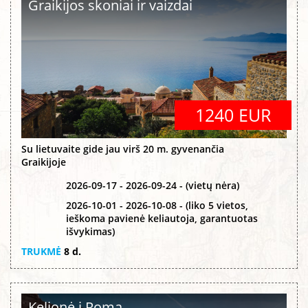
Graikijos skoniai ir vaizdai
1240 EUR
Su lietuvaite gide jau virš 20 m. gyvenančia
Graikijoje
2026-09-17 - 2026-09-24 - (vietų nėra)
2026-10-01 - 2026-10-08 - (liko 5 vietos,
ieškoma pavienė keliautoja, garantuotas
išvykimas)
TRUKMĖ
8 d.
Kelionė į Romą