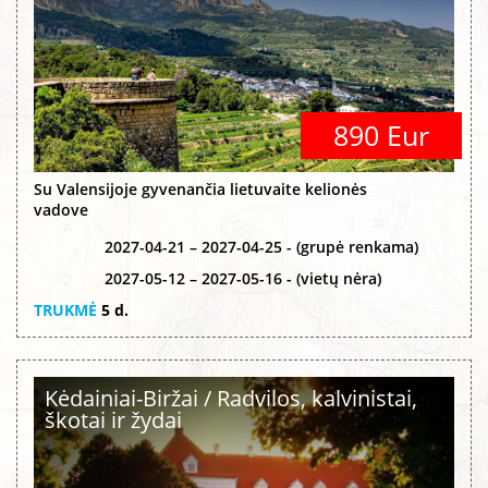
890 Eur
Su Valensijoje gyvenančia lietuvaite kelionės
vadove
2027-04-21 – 2027-04-25 - (grupė renkama)
2027-05-12 – 2027-05-16 - (vietų nėra)
TRUKMĖ
5 d.
Kėdainiai-Biržai / Radvilos, kalvinistai,
škotai ir žydai