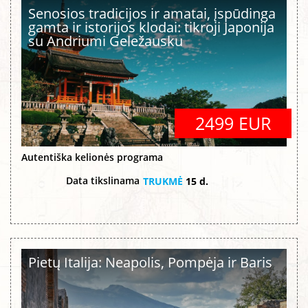
Senosios tradicijos ir amatai, įspūdinga
gamta ir istorijos klodai: tikroji Japonija
su Andriumi Geležausku
2499 EUR
Autentiška kelionės programa
Data tikslinama
TRUKMĖ
15 d.
Pietų Italija: Neapolis, Pompėja ir Baris