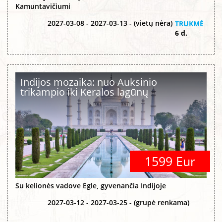
Kamuntavičiumi
2027-03-08 - 2027-03-13 - (vietų nėra)
TRUKMĖ
6 d.
Indijos mozaika: nuo Auksinio
trikampio iki Keralos lagūnų
1599 Eur
Su kelionės vadove Egle, gyvenančia Indijoje
2027-03-12 - 2027-03-25 - (grupė renkama)