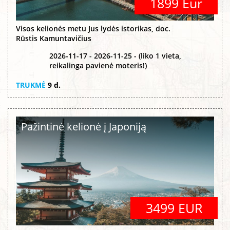
1899 Eur
Visos kelionės metu Jus lydės istorikas, doc.
Rūstis Kamuntavičius
2026-11-17 - 2026-11-25 - (liko 1 vieta,
reikalinga pavienė moteris!)
TRUKMĖ
9 d.
Pažintinė kelionė į Japoniją
3499 EUR