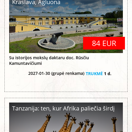
Kraslava, Agluona
84 EUR
Su istorijos mokslų daktaru doc. Rūsčiu
Kamuntavičiumi
2027-01-30 (grupė renkama)
TRUKMĖ
1 d.
Tanzanija: ten, kur Afrika paliečia širdį