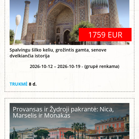
1759 EUR
Spalvingu šilko keliu, grožintis gamta, senove
dvelkiančia istorija
2026-10-12 – 2026-10-19 - (grupė renkama)
TRUKMĖ
8 d.
Provansas ir Žydroji pakrantė: Nica,
Marselis ir Monakas