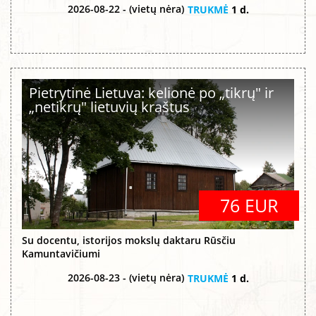
2026-08-22 - (vietų nėra)
TRUKMĖ
1 d.
Pietrytinė Lietuva: kelionė po „tikrų" ir
„netikrų" lietuvių kraštus
76 EUR
Su docentu, istorijos mokslų daktaru Rūsčiu
Kamuntavičiumi
2026-08-23 - (vietų nėra)
TRUKMĖ
1 d.