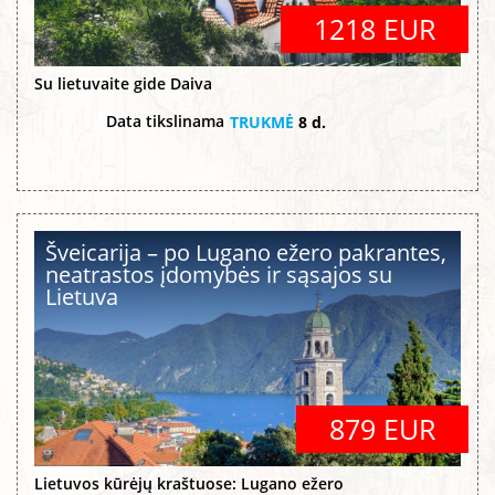
1218 EUR
Su lietuvaite gide Daiva
Data tikslinama
TRUKMĖ
8 d.
Šveicarija – po Lugano ežero pakrantes,
neatrastos įdomybės ir sąsajos su
Lietuva
879 EUR
Lietuvos kūrėjų kraštuose: Lugano ežero