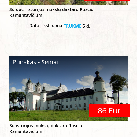
Su doc., istorijos mokslų daktaru Rūsčiu
Kamuntavičiumi
Data tikslinama
TRUKMĖ
5 d.
Punskas - Seinai
86 Eur
Su istorijos mokslų daktaru Rūsčiu
Kamuntavičiumi