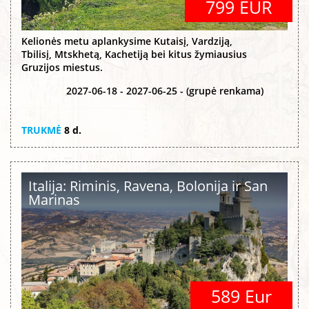
799 EUR
Kelionės metu aplankysime Kutaisį, Vardziją,
Tbilisį, Mtskhetą, Kachetiją bei kitus žymiausius
Gruzijos miestus.
2027-06-18 - 2027-06-25 - (grupė renkama)
TRUKMĖ
8 d.
Italija: Riminis, Ravena, Bolonija ir San
Marinas
589 Eur