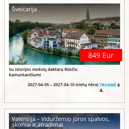
Šveicarija
849 Eur
Su istorijos mokslų daktaru Rūsčiu
Kamuntavičiumi
2027-04-05 – 2027-04-10 (vietų nėra)
TRUKMĖ
6
d.
Valensija – Viduržemio jūros spalvos,
skoniai ir atradimai