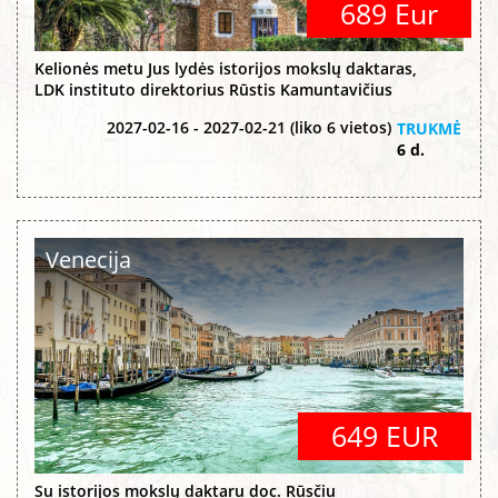
689 Eur
Kelionės metu Jus lydės istorijos mokslų daktaras,
LDK instituto direktorius Rūstis Kamuntavičius
2027-02-16 - 2027-02-21 (liko 6 vietos)
TRUKMĖ
6 d.
Venecija
649 EUR
Su istorijos mokslų daktaru doc. Rūsčiu