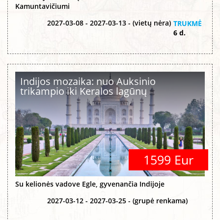
Kamuntavičiumi
2027-03-08 - 2027-03-13 - (vietų nėra)
TRUKMĖ
6 d.
Indijos mozaika: nuo Auksinio
trikampio iki Keralos lagūnų
1599 Eur
Su kelionės vadove Egle, gyvenančia Indijoje
2027-03-12 - 2027-03-25 - (grupė renkama)