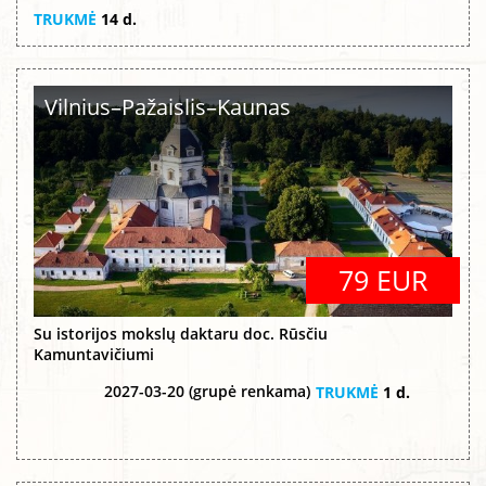
TRUKMĖ
14 d.
Vilnius–Pažaislis–Kaunas
79 EUR
Su istorijos mokslų daktaru doc. Rūsčiu
Kamuntavičiumi
2027-03-20 (grupė renkama)
TRUKMĖ
1 d.