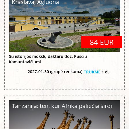
Kraslava, Agluona
84 EUR
Su istorijos mokslų daktaru doc. Rūsčiu
Kamuntavičiumi
2027-01-30 (grupė renkama)
TRUKMĖ
1 d.
Tanzanija: ten, kur Afrika paliečia širdį