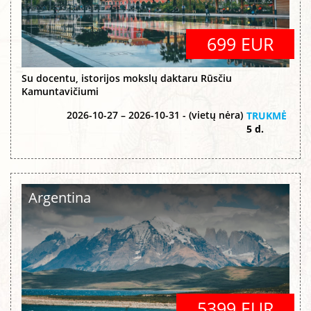
699 EUR
Su docentu, istorijos mokslų daktaru Rūsčiu
Kamuntavičiumi
2026-10-27 – 2026-10-31 - (vietų nėra)
TRUKMĖ
5 d.
Argentina
5399 EUR