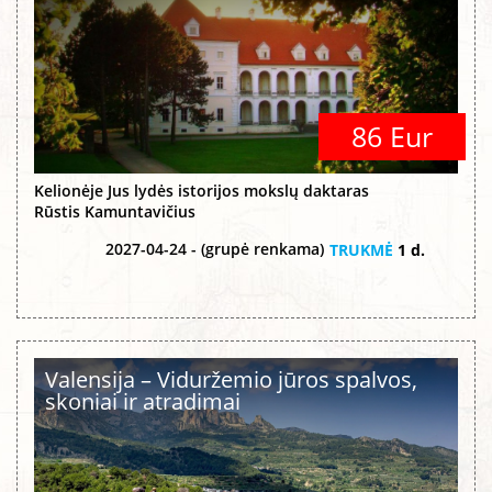
86 Eur
Kelionėje Jus lydės istorijos mokslų daktaras
Rūstis Kamuntavičius
2027-04-24 - (grupė renkama)
TRUKMĖ
1 d.
Valensija – Viduržemio jūros spalvos,
skoniai ir atradimai