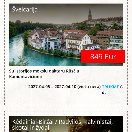
Šveicarija
849 Eur
Su istorijos mokslų daktaru Rūsčiu
Kamuntavičiumi
2027-04-05 – 2027-04-10 (vietų nėra)
TRUKMĖ
6
d.
Kėdainiai-Biržai / Radvilos, kalvinistai,
škotai ir žydai