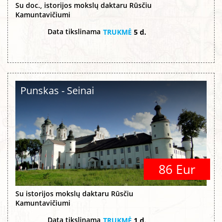
Su doc., istorijos mokslų daktaru Rūsčiu
Kamuntavičiumi
Data tikslinama
TRUKMĖ
5 d.
Punskas - Seinai
86 Eur
Su istorijos mokslų daktaru Rūsčiu
Kamuntavičiumi
Data tikslinama
TRUKMĖ
1 d.