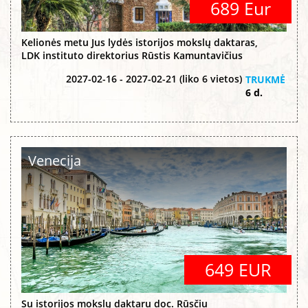
689 Eur
Kelionės metu Jus lydės istorijos mokslų daktaras,
LDK instituto direktorius Rūstis Kamuntavičius
2027-02-16 - 2027-02-21 (liko 6 vietos)
TRUKMĖ
6 d.
Venecija
649 EUR
Su istorijos mokslų daktaru doc. Rūsčiu