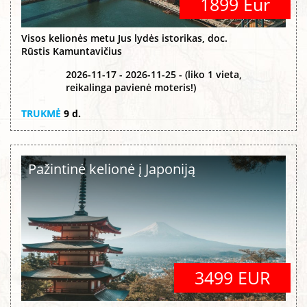
1899 Eur
Visos kelionės metu Jus lydės istorikas, doc.
Rūstis Kamuntavičius
2026-11-17 - 2026-11-25 - (liko 1 vieta,
reikalinga pavienė moteris!)
TRUKMĖ
9 d.
Pažintinė kelionė į Japoniją
3499 EUR