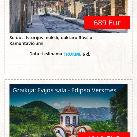
689 Eur
Su doc. Istorijos mokslų daktaru Rūsčiu
Kamuntavičiumi
Data tikslinama
TRUKMĖ
6 d.
Graikija: Evijos sala - Edipso Versmės