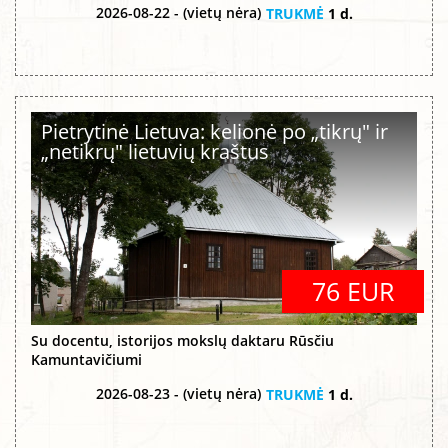
2026-08-22 - (vietų nėra)
TRUKMĖ
1 d.
Pietrytinė Lietuva: kelionė po „tikrų" ir
„netikrų" lietuvių kraštus
76 EUR
Su docentu, istorijos mokslų daktaru Rūsčiu
Kamuntavičiumi
2026-08-23 - (vietų nėra)
TRUKMĖ
1 d.