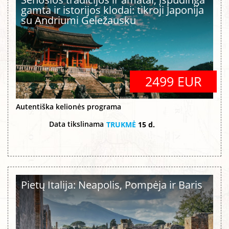
gamta ir istorijos klodai: tikroji Japonija
su Andriumi Geležausku
2499 EUR
Autentiška kelionės programa
Data tikslinama
TRUKMĖ
15 d.
Pietų Italija: Neapolis, Pompėja ir Baris