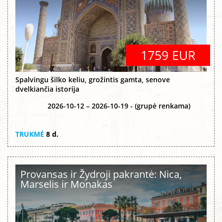
1759 EUR
Spalvingu šilko keliu, grožintis gamta, senove
dvelkiančia istorija
2026-10-12 – 2026-10-19 - (grupė renkama)
TRUKMĖ
8 d.
Provansas ir Žydroji pakrantė: Nica,
Marselis ir Monakas