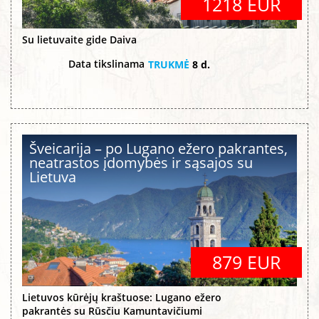
1218 EUR
Su lietuvaite gide Daiva
Data tikslinama
TRUKMĖ
8 d.
Šveicarija – po Lugano ežero pakrantes,
neatrastos įdomybės ir sąsajos su
Lietuva
879 EUR
Lietuvos kūrėjų kraštuose: Lugano ežero
pakrantės su Rūsčiu Kamuntavičiumi