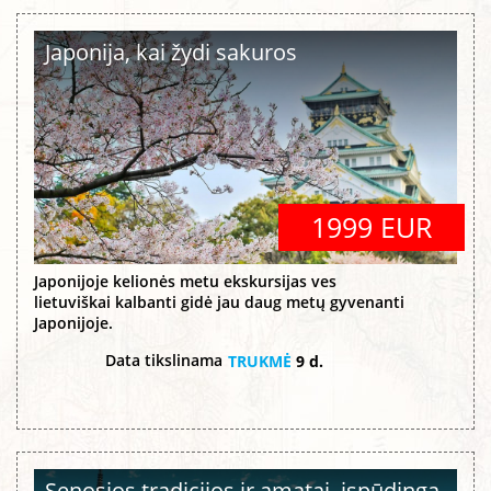
Japonija, kai žydi sakuros
1999 EUR
Japonijoje kelionės metu ekskursijas ves
lietuviškai kalbanti gidė jau daug metų gyvenanti
Japonijoje.
Data tikslinama
TRUKMĖ
9 d.
Senosios tradicijos ir amatai, įspūdinga