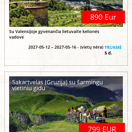
890 Eur
Su Valensijoje gyvenančia lietuvaite kelionės
vadove
2027-05-12 – 2027-05-16 - (vietų nėra)
TRUKMĖ
5 d.
Sakartvelas (Gruzija) su šarmingu
vietiniu gidu
799 EUR