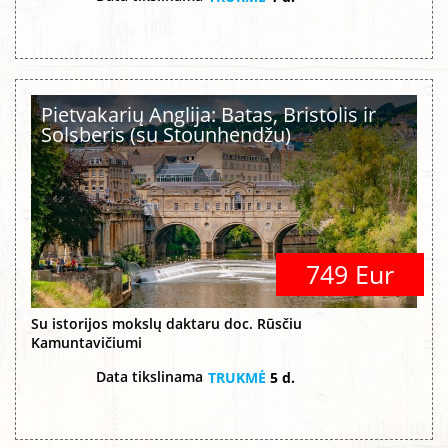
Pietvakarių Anglija: Batas, Bristolis ir
Solsberis (su Stounhendžu)
749 Eur
Su istorijos mokslų daktaru doc. Rūsčiu
Kamuntavičiumi
Data tikslinama
TRUKMĖ
5 d.