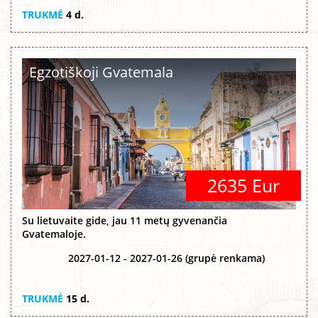
TRUKMĖ
4 d.
Egzotiškoji Gvatemala
2635 Eur
Su lietuvaite gide, jau 11 metų gyvenančia
Gvatemaloje.
2027-01-12 - 2027-01-26 (grupė renkama)
TRUKMĖ
15 d.