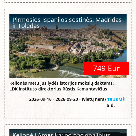
Pirmosios Ispanijos sostinės: Madridas
ir Toledas
749 Eur
Kelionės metu Jus lydės istorijos mokslų daktaras,
LDK instituto direktorius Rūstis Kamuntavičius
2026-09-16 - 2026-09-20 - (vietų nėra)
TRUKMĖ
5 d.
Kelionė į Ameriką: po nacionalinius