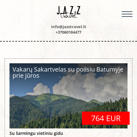
M
info@jazztravel.lt
+37060184477
Vakarų Sakartvelas su poilsiu Batumyje
prie jūros
764 EUR
Su šarmingu vietiniu gidu