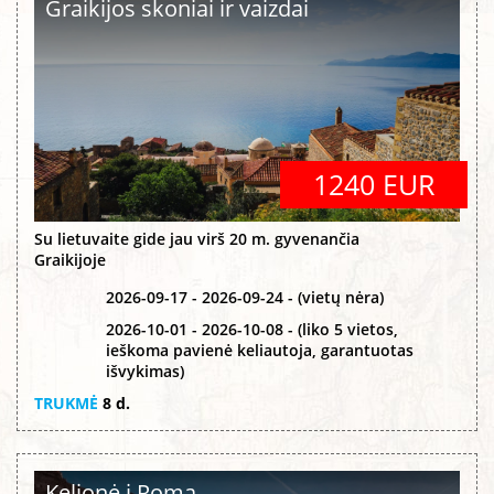
Graikijos skoniai ir vaizdai
1240 EUR
Su lietuvaite gide jau virš 20 m. gyvenančia
Graikijoje
2026-09-17 - 2026-09-24 - (vietų nėra)
2026-10-01 - 2026-10-08 - (liko 5 vietos,
ieškoma pavienė keliautoja, garantuotas
išvykimas)
TRUKMĖ
8 d.
Kelionė į Romą