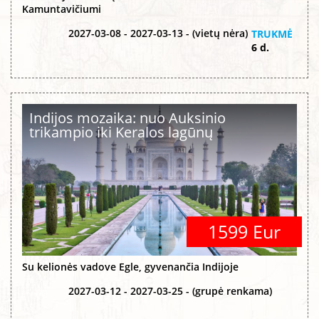
Kamuntavičiumi
2027-03-08 - 2027-03-13 - (vietų nėra)
TRUKMĖ
6 d.
Indijos mozaika: nuo Auksinio
trikampio iki Keralos lagūnų
1599 Eur
Su kelionės vadove Egle, gyvenančia Indijoje
2027-03-12 - 2027-03-25 - (grupė renkama)