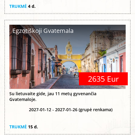
TRUKMĖ
4 d.
Egzotiškoji Gvatemala
2635 Eur
Su lietuvaite gide, jau 11 metų gyvenančia
Gvatemaloje.
2027-01-12 - 2027-01-26 (grupė renkama)
TRUKMĖ
15 d.