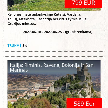
799 EUR
Kelionės metu aplankysime Kutaisį, Vardziją,
Tbilisį, Mtskhetą, Kachetiją bei kitus žymiausius
Gruzijos miestus.
2027-06-18 - 2027-06-25 - (grupė renkama)
TRUKMĖ
8 d.
Italija: Riminis, Ravena, Bolonija ir San
Marinas
589 Eur