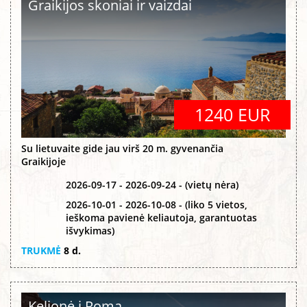
Graikijos skoniai ir vaizdai
1240 EUR
Su lietuvaite gide jau virš 20 m. gyvenančia
Graikijoje
2026-09-17 - 2026-09-24 - (vietų nėra)
2026-10-01 - 2026-10-08 - (liko 5 vietos,
ieškoma pavienė keliautoja, garantuotas
išvykimas)
TRUKMĖ
8 d.
Kelionė į Romą