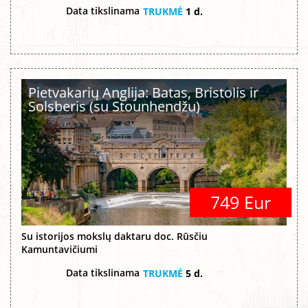
Data tikslinama
TRUKMĖ
1 d.
Pietvakarių Anglija: Batas, Bristolis ir
Solsberis (su Stounhendžu)
749 Eur
Su istorijos mokslų daktaru doc. Rūsčiu
Kamuntavičiumi
Data tikslinama
TRUKMĖ
5 d.