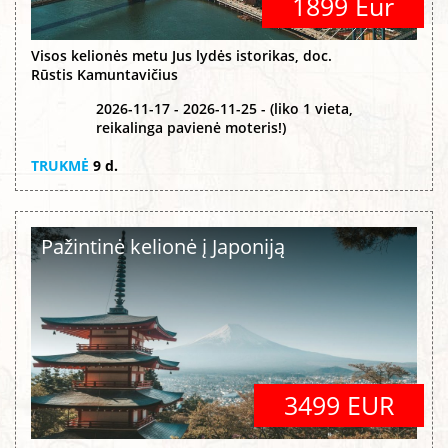
1899 Eur
Visos kelionės metu Jus lydės istorikas, doc.
Rūstis Kamuntavičius
2026-11-17 - 2026-11-25 - (liko 1 vieta,
reikalinga pavienė moteris!)
TRUKMĖ
9 d.
Pažintinė kelionė į Japoniją
3499 EUR