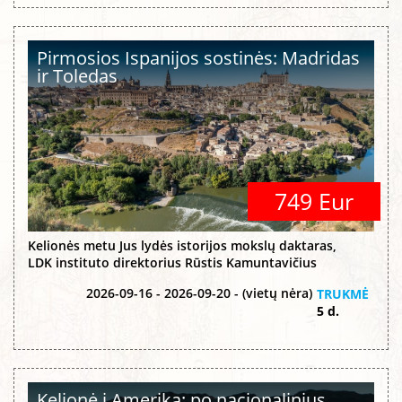
Pirmosios Ispanijos sostinės: Madridas
ir Toledas
749 Eur
Kelionės metu Jus lydės istorijos mokslų daktaras,
LDK instituto direktorius Rūstis Kamuntavičius
2026-09-16 - 2026-09-20 - (vietų nėra)
TRUKMĖ
5 d.
Kelionė į Ameriką: po nacionalinius