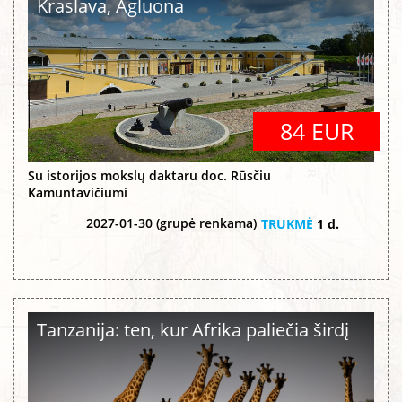
Kraslava, Agluona
84 EUR
Su istorijos mokslų daktaru doc. Rūsčiu
Kamuntavičiumi
2027-01-30 (grupė renkama)
TRUKMĖ
1 d.
Tanzanija: ten, kur Afrika paliečia širdį