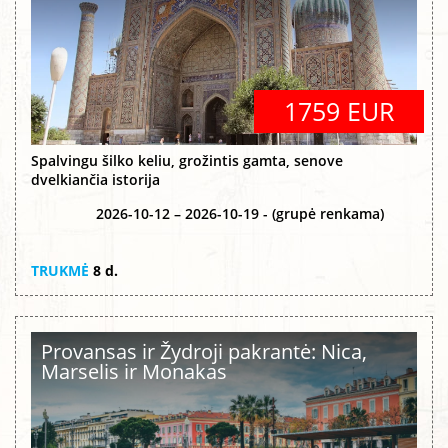
1759 EUR
Spalvingu šilko keliu, grožintis gamta, senove
dvelkiančia istorija
2026-10-12 – 2026-10-19 - (grupė renkama)
TRUKMĖ
8 d.
Provansas ir Žydroji pakrantė: Nica,
Marselis ir Monakas