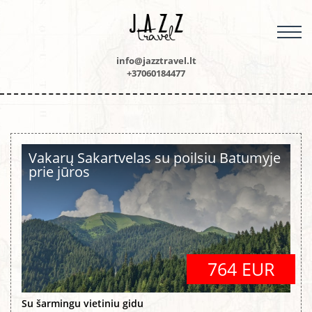
M
info@jazztravel.lt
+37060184477
Vakarų Sakartvelas su poilsiu Batumyje
prie jūros
764 EUR
Su šarmingu vietiniu gidu