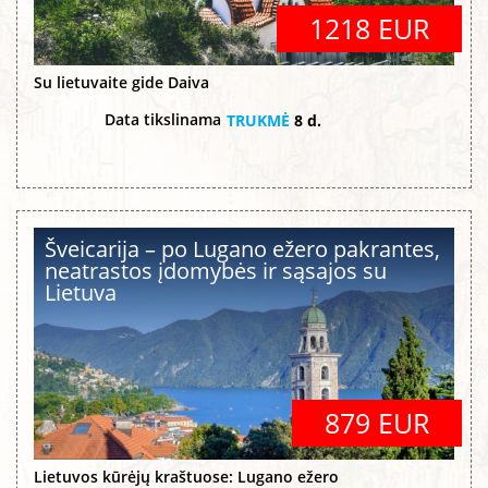
1218 EUR
Su lietuvaite gide Daiva
Data tikslinama
TRUKMĖ
8 d.
Šveicarija – po Lugano ežero pakrantes,
neatrastos įdomybės ir sąsajos su
Lietuva
879 EUR
Lietuvos kūrėjų kraštuose: Lugano ežero