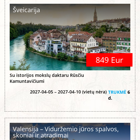
Šveicarija
849 Eur
Su istorijos mokslų daktaru Rūsčiu
Kamuntavičiumi
2027-04-05 – 2027-04-10 (vietų nėra)
TRUKMĖ
6
d.
Valensija – Viduržemio jūros spalvos,
skoniai ir atradimai