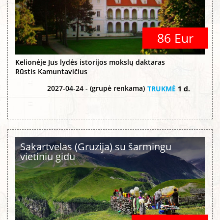
86 Eur
Kelionėje Jus lydės istorijos mokslų daktaras
Rūstis Kamuntavičius
2027-04-24 - (grupė renkama)
TRUKMĖ
1 d.
Sakartvelas (Gruzija) su šarmingu
vietiniu gidu