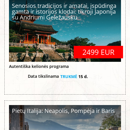
Senosios tradicijos ir amatai, įspūdinga
gamta ir istorijos klodai: tikroji Japonija
su Andriumi Geležausku
2499 EUR
Autentiška kelionės programa
Data tikslinama
TRUKMĖ
15 d.
Pietų Italija: Neapolis, Pompėja ir Baris