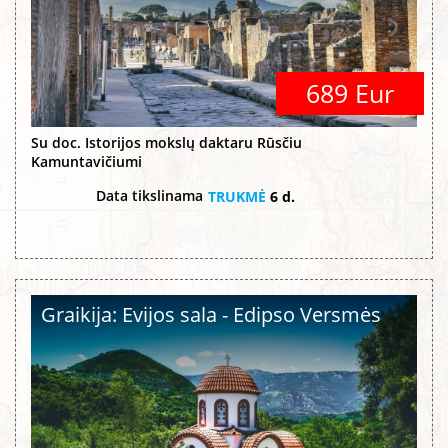
689 Eur
Su doc. Istorijos mokslų daktaru Rūsčiu
Kamuntavičiumi
Data tikslinama
TRUKMĖ
6 d.
Graikija: Evijos sala - Edipso Versmės