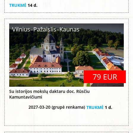
TRUKMĖ
14 d.
Vilnius–Pažaislis–Kaunas
79 EUR
Su istorijos mokslų daktaru doc. Rūsčiu
Kamuntavičiumi
2027-03-20 (grupė renkama)
TRUKMĖ
1 d.