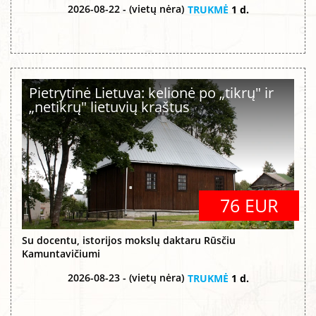
2026-08-22 - (vietų nėra)
TRUKMĖ
1 d.
Pietrytinė Lietuva: kelionė po „tikrų" ir
„netikrų" lietuvių kraštus
76 EUR
Su docentu, istorijos mokslų daktaru Rūsčiu
Kamuntavičiumi
2026-08-23 - (vietų nėra)
TRUKMĖ
1 d.