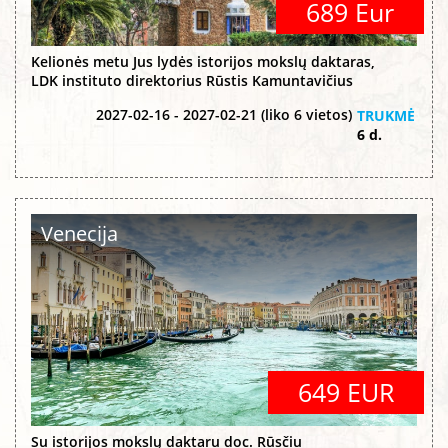
689 Eur
Kelionės metu Jus lydės istorijos mokslų daktaras,
LDK instituto direktorius Rūstis Kamuntavičius
2027-02-16 - 2027-02-21 (liko 6 vietos)
TRUKMĖ
6 d.
Venecija
649 EUR
Su istorijos mokslų daktaru doc. Rūsčiu