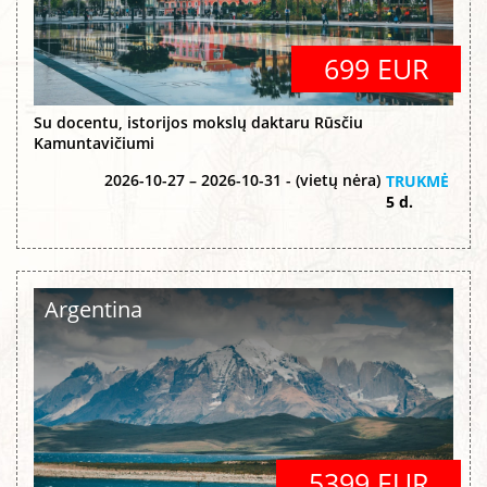
699 EUR
Su docentu, istorijos mokslų daktaru Rūsčiu
Kamuntavičiumi
2026-10-27 – 2026-10-31 - (vietų nėra)
TRUKMĖ
5 d.
Argentina
5399 EUR