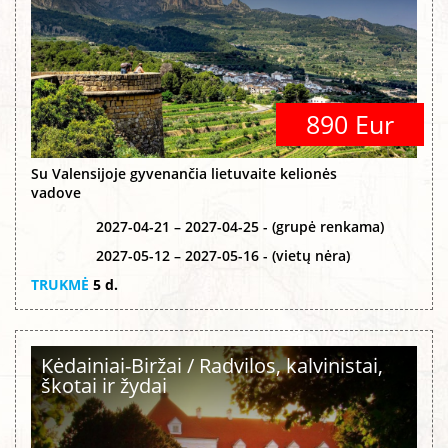
890 Eur
Su Valensijoje gyvenančia lietuvaite kelionės
vadove
2027-04-21 – 2027-04-25 - (grupė renkama)
2027-05-12 – 2027-05-16 - (vietų nėra)
TRUKMĖ
5 d.
Kėdainiai-Biržai / Radvilos, kalvinistai,
škotai ir žydai