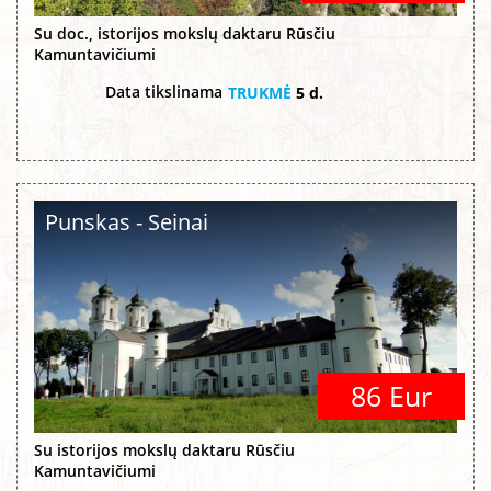
Su doc., istorijos mokslų daktaru Rūsčiu
Kamuntavičiumi
Data tikslinama
TRUKMĖ
5 d.
Punskas - Seinai
86 Eur
Su istorijos mokslų daktaru Rūsčiu
Kamuntavičiumi