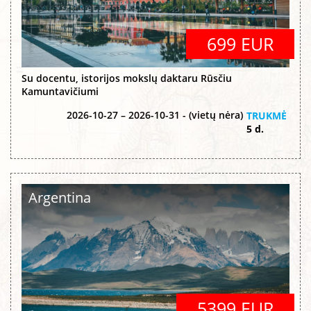
699 EUR
Su docentu, istorijos mokslų daktaru Rūsčiu
Kamuntavičiumi
2026-10-27 – 2026-10-31 - (vietų nėra)
TRUKMĖ
5 d.
Argentina
5399 EUR