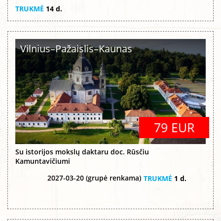
TRUKMĖ
14 d.
Vilnius–Pažaislis–Kaunas
79 EUR
Su istorijos mokslų daktaru doc. Rūsčiu
Kamuntavičiumi
2027-03-20 (grupė renkama)
TRUKMĖ
1 d.