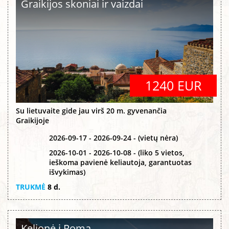
Graikijos skoniai ir vaizdai
1240 EUR
Su lietuvaite gide jau virš 20 m. gyvenančia
Graikijoje
2026-09-17 - 2026-09-24 - (vietų nėra)
2026-10-01 - 2026-10-08 - (liko 5 vietos,
ieškoma pavienė keliautoja, garantuotas
išvykimas)
TRUKMĖ
8 d.
Kelionė į Romą