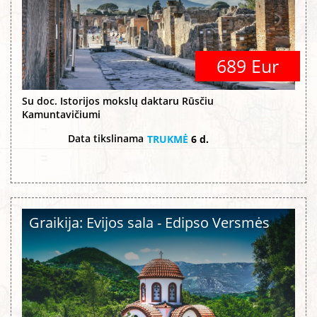
689 Eur
Su doc. Istorijos mokslų daktaru Rūsčiu
Kamuntavičiumi
Data tikslinama
TRUKMĖ
6 d.
Graikija: Evijos sala - Edipso Versmės