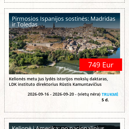
Pirmosios Ispanijos sostinės: Madridas
ir Toledas
749 Eur
Kelionės metu Jus lydės istorijos mokslų daktaras,
LDK instituto direktorius Rūstis Kamuntavičius
2026-09-16 - 2026-09-20 - (vietų nėra)
TRUKMĖ
5 d.
Kelionė į Ameriką: po nacionalinius