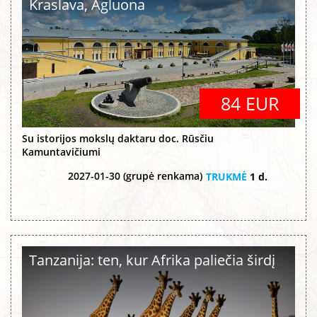
Kraslava, Agluona
84 EUR
Su istorijos mokslų daktaru doc. Rūsčiu
Kamuntavičiumi
2027-01-30 (grupė renkama)
TRUKMĖ
1 d.
Tanzanija: ten, kur Afrika paliečia širdį