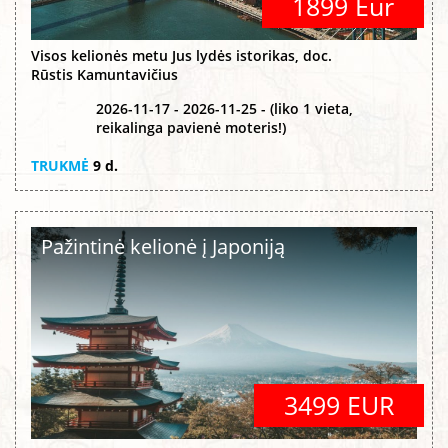
1899 Eur
Visos kelionės metu Jus lydės istorikas, doc.
Rūstis Kamuntavičius
2026-11-17 - 2026-11-25 - (liko 1 vieta,
reikalinga pavienė moteris!)
TRUKMĖ
9 d.
Pažintinė kelionė į Japoniją
3499 EUR