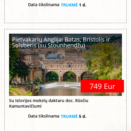
Data tikslinama
TRUKMĖ
1 d.
Pietvakarių Anglija: Batas, Bristolis ir
Solsberis (su Stounhendžu)
749 Eur
Su istorijos mokslų daktaru doc. Rūsčiu
Kamuntavičiumi
Data tikslinama
TRUKMĖ
5 d.