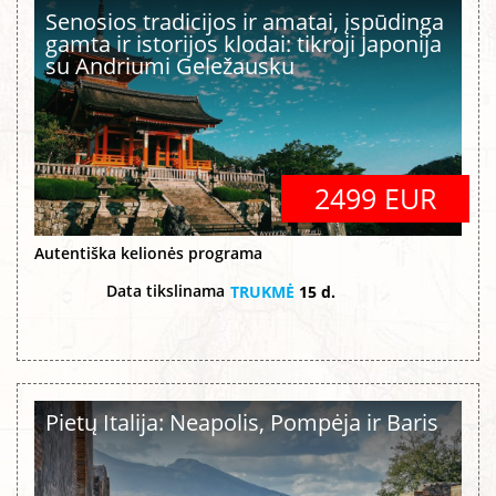
Senosios tradicijos ir amatai, įspūdinga
gamta ir istorijos klodai: tikroji Japonija
su Andriumi Geležausku
2499 EUR
Autentiška kelionės programa
Data tikslinama
TRUKMĖ
15 d.
Pietų Italija: Neapolis, Pompėja ir Baris