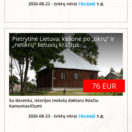
2026-08-22 - (vietų nėra)
TRUKMĖ
1 d.
Pietrytinė Lietuva: kelionė po „tikrų" ir
„netikrų" lietuvių kraštus
76 EUR
Su docentu, istorijos mokslų daktaru Rūsčiu
Kamuntavičiumi
2026-08-23 - (vietų nėra)
TRUKMĖ
1 d.