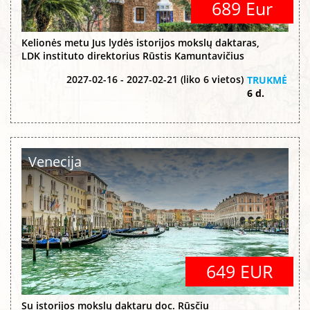
689 Eur
Kelionės metu Jus lydės istorijos mokslų daktaras,
LDK instituto direktorius Rūstis Kamuntavičius
2027-02-16 - 2027-02-21 (liko 6 vietos)
TRUKMĖ
6 d.
Venecija
649 EUR
Su istorijos mokslų daktaru doc. Rūsčiu