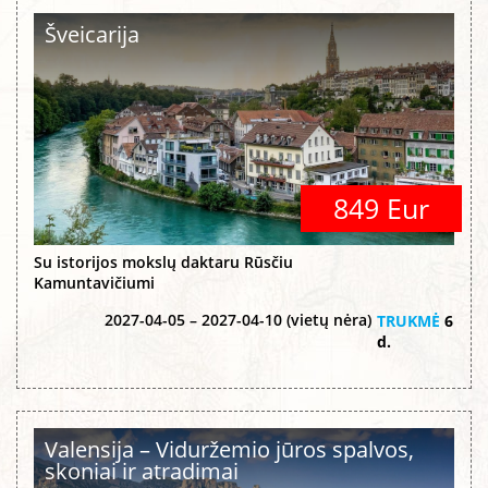
Šveicarija
849 Eur
Su istorijos mokslų daktaru Rūsčiu
Kamuntavičiumi
2027-04-05 – 2027-04-10 (vietų nėra)
TRUKMĖ
6
d.
Valensija – Viduržemio jūros spalvos,
skoniai ir atradimai