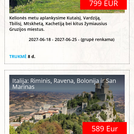
799 EUR
Kelionės metu aplankysime Kutaisį, Vardziją,
Tbilisį, Mtskhetą, Kachetiją bei kitus žymiausius
Gruzijos miestus.
2027-06-18 - 2027-06-25 - (grupė renkama)
TRUKMĖ
8 d.
Italija: Riminis, Ravena, Bolonija ir San
Marinas
589 Eur