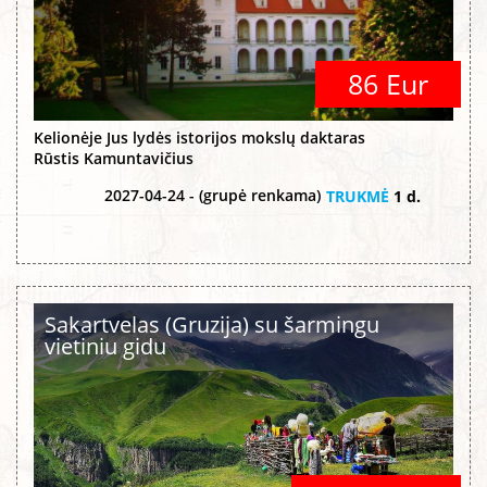
86 Eur
Kelionėje Jus lydės istorijos mokslų daktaras
Rūstis Kamuntavičius
2027-04-24 - (grupė renkama)
TRUKMĖ
1 d.
Sakartvelas (Gruzija) su šarmingu
vietiniu gidu