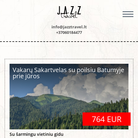
M
info@jazztravel.lt
+37060184477
Vakarų Sakartvelas su poilsiu Batumyje
prie jūros
764 EUR
Su šarmingu vietiniu gidu