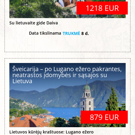
1218 EUR
Su lietuvaite gide Daiva
Data tikslinama
TRUKMĖ
8 d.
Šveicarija – po Lugano ežero pakrantes,
neatrastos įdomybės ir sąsajos su
Lietuva
879 EUR
Lietuvos kūrėjų kraštuose: Lugano ežero