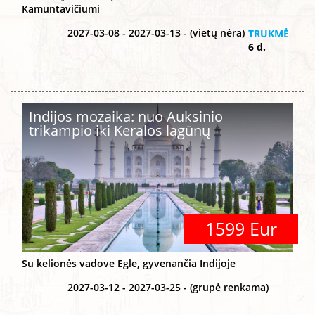
Kamuntavičiumi
2027-03-08 - 2027-03-13 - (vietų nėra)
TRUKMĖ
6 d.
Indijos mozaika: nuo Auksinio
trikampio iki Keralos lagūnų
1599 Eur
Su kelionės vadove Egle, gyvenančia Indijoje
2027-03-12 - 2027-03-25 - (grupė renkama)