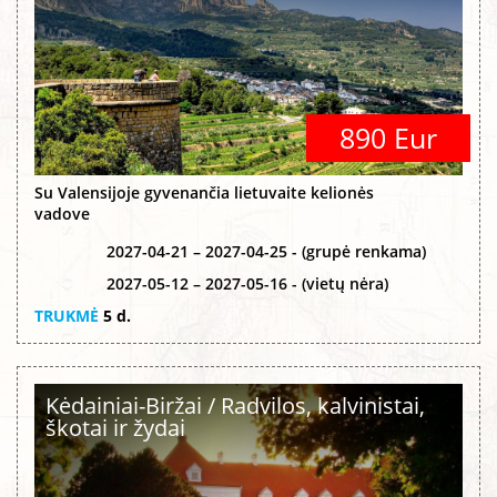
890 Eur
Su Valensijoje gyvenančia lietuvaite kelionės
vadove
2027-04-21 – 2027-04-25 - (grupė renkama)
2027-05-12 – 2027-05-16 - (vietų nėra)
TRUKMĖ
5 d.
Kėdainiai-Biržai / Radvilos, kalvinistai,
škotai ir žydai