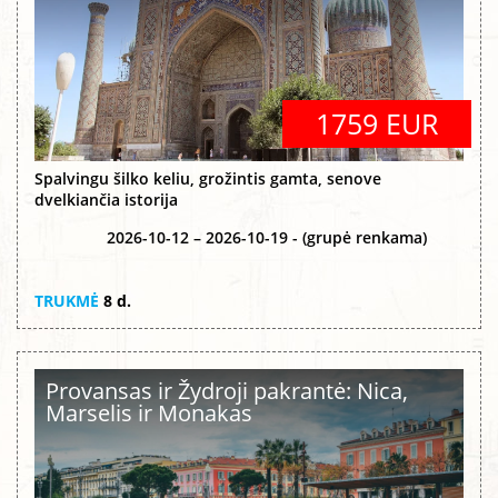
1759 EUR
Spalvingu šilko keliu, grožintis gamta, senove
dvelkiančia istorija
2026-10-12 – 2026-10-19 - (grupė renkama)
TRUKMĖ
8 d.
Provansas ir Žydroji pakrantė: Nica,
Marselis ir Monakas