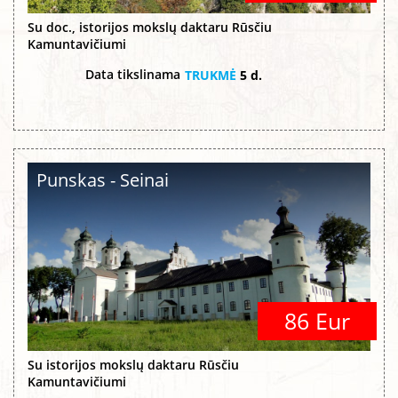
Su doc., istorijos mokslų daktaru Rūsčiu
Kamuntavičiumi
Data tikslinama
TRUKMĖ
5 d.
Punskas - Seinai
86 Eur
Su istorijos mokslų daktaru Rūsčiu
Kamuntavičiumi