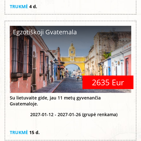
TRUKMĖ
4 d.
Egzotiškoji Gvatemala
2635 Eur
Su lietuvaite gide, jau 11 metų gyvenančia
Gvatemaloje.
2027-01-12 - 2027-01-26 (grupė renkama)
TRUKMĖ
15 d.