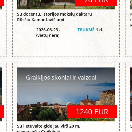
Su docentu, istorijos mokslų daktaru
Rūsčiu Kamuntavičiumi
2026-08-23 -
TRUKMĖ
1 d.
(vietų nėra)
Graikijos skoniai ir vaizdai
1240 EUR
Su lietuvaite gide jau virš 20 m.
gyvenančia Graikijoje