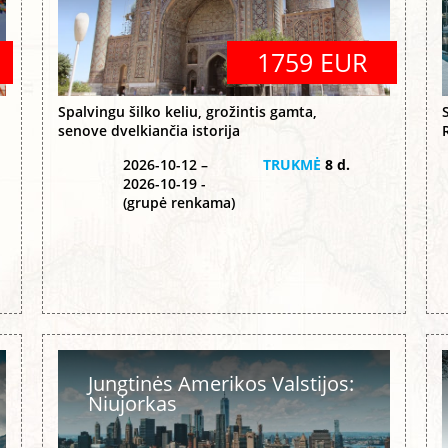
1759 EUR
Spalvingu šilko keliu, grožintis gamta,
senove dvelkiančia istorija
2026-10-12 –
TRUKMĖ
8 d.
2026-10-19 -
(grupė renkama)
Jungtinės Amerikos Valstijos:
Niujorkas