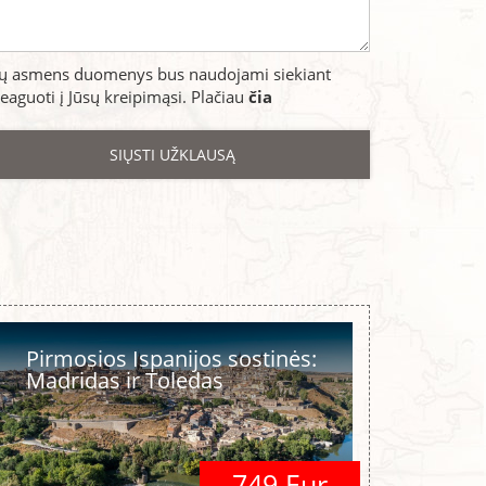
sų asmens duomenys bus naudojami siekiant
eaguoti į Jūsų kreipimąsi. Plačiau
čia
Pirmosios Ispanijos sostinės:
Madridas ir Toledas
749 Eur