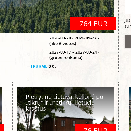
Jū
764 EUR
sur
2026-09-20 - 2026-09-27 -
(liko 6 vietos)
2027-09-17 – 2027-09-24 -
(grupė renkama)
TRUKMĖ
8 d.
Pietrytinė Lietuva: kelionė po
„tikrų" ir „netikrų" lietuvių
kraštus
76 EUR