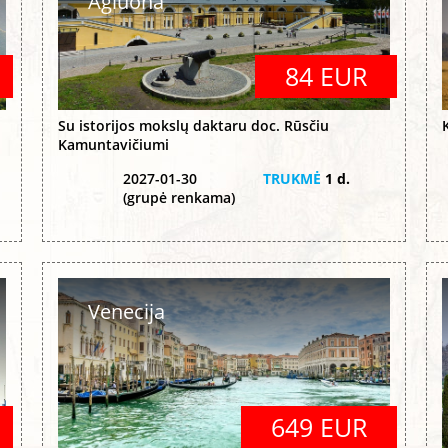
Agluona
84 EUR
Su istorijos mokslų daktaru doc. Rūsčiu
Kamuntavičiumi
2027-01-30
TRUKMĖ
1 d.
(grupė renkama)
Venecija
649 EUR