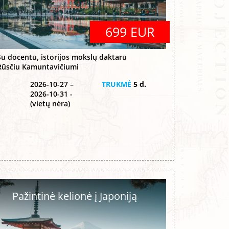
699 EUR
Su docentu, istorijos mokslų daktaru
Rūsčiu Kamuntavičiumi
2026-10-27 –
TRUKMĖ
5 d.
2026-10-31 -
(vietų nėra)
Pažintinė kelionė į Japoniją