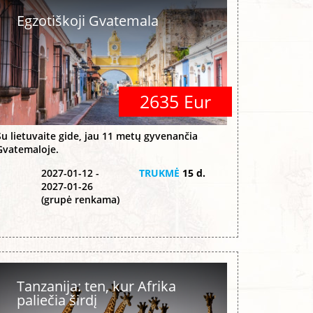
Egzotiškoji Gvatemala
2635 Eur
Su lietuvaite gide, jau 11 metų gyvenančia
Gvatemaloje.
2027-01-12 -
TRUKMĖ
15 d.
2027-01-26
(grupė renkama)
Tanzanija: ten, kur Afrika
paliečia širdį