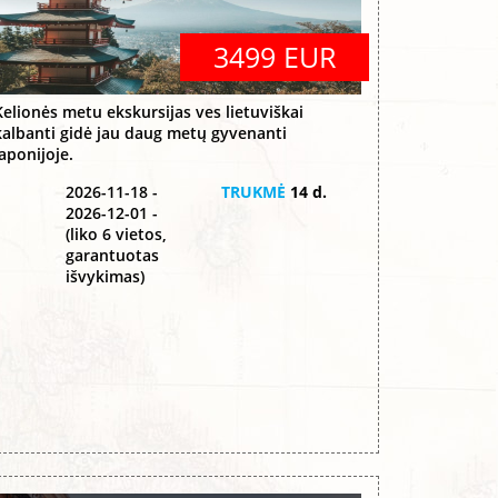
3499 EUR
Kelionės metu ekskursijas ves lietuviškai
kalbanti gidė jau daug metų gyvenanti
Japonijoje.
2026-11-18 -
TRUKMĖ
14 d.
2026-12-01 -
(liko 6 vietos,
garantuotas
išvykimas)