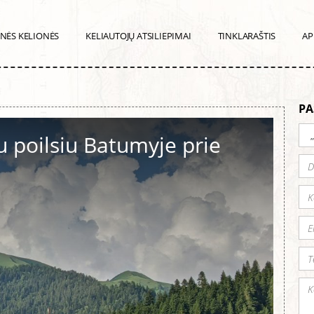
INĖS KELIONĖS
KELIAUTOJŲ ATSILIEPIMAI
TINKLARAŠTIS
AP
PA
u poilsiu Batumyje prie