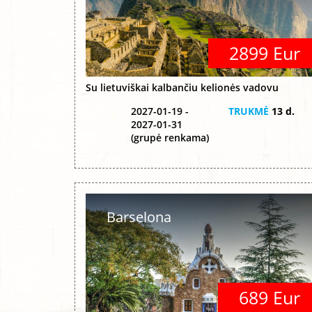
2899 Eur
Su lietuviškai kalbančiu kelionės vadovu
2027-01-19 -
TRUKMĖ
13 d.
2027-01-31
(grupė renkama)
Barselona
689 Eur