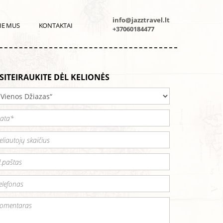
info@jazztravel.lt
IE MUS
KONTAKTAI
+37060184477
SITEIRAUKITE DĖL KELIONĖS