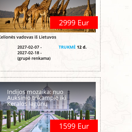
2999 Eur
Kelionės vadovas iš Lietuvos
2027-02-07 -
TRUKMĖ
12 d.
2027-02-18 -
(grupė renkama)
Indijos mozaika: nuo
Auksinio trikampio iki
Keralos lagūnų
1599 Eur