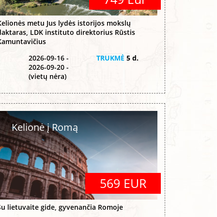
Kelionės metu Jus lydės istorijos mokslų
daktaras, LDK instituto direktorius Rūstis
Kamuntavičius
2026-09-16 -
TRUKMĖ
5 d.
2026-09-20 -
(vietų nėra)
Kelionė į Romą
569 EUR
Su lietuvaite gide, gyvenančia Romoje