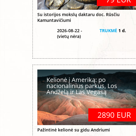
Su istorijos mokslų daktaru doc. Rūsčiu
Kamuntavičiumi
2026-08-22 -
TRUKMĖ
1 d.
(vietų nėra)
Kelionė į Ameriką: po
nacionalinius parkus, Los
Andželą ir Las Vegasą
2890 EUR
Pažintinė kelionė su gidu Andriumi