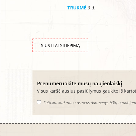
TRUKMĖ
3 d.
SIŲSTI ATSILIEPIMĄ
Prenumeruokite mūsų naujienlaiškį
Visus karščiausius pasiūlymus gaukite iš karto
Sutinku, kad mano asmens duomenys būtų naudojami, t