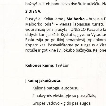
bažnyčia, stebinanti savo dydžiu ir aukščiu. N
3 DIENA.
Pusryčiai. Keliaujame į
Malborką
– buvusią D
Malborko pilis* – vienas labiausiai turist
viduramžių pilis, įrašyta į UNESCO Pasaulio k
didysis kunigaikštis Kęstutis, gyveno Vytaut
Ekskursija po gotikinį senamiestį. Aplankome
Kopernikas. Pasivaikštome po turgaus aikšt
rotušę ir gotikinę šv. Jokūbo bažnyčią. Kelionė
Kelionės kaina:
199 Eur
Į kainą įskaičiuota:
Kelionė patogiu autobusu;
2 nakvynės viešbutyje su pusryčiais;
Grupės vadovo – gido paslaugos;