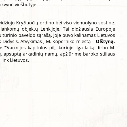
akvynė viešbutyje.
idžiojo Kryžiuočių ordino bei viso vienuolyno sostinę.
ų lankomų objektų Lenkijoje. Tai didžiausia Europoje
ultūrinio paveldo sąrašą. Joje buvo kalinamas Lietuvos
as Didysis. Atvykimas į M. Koperniko miestą –
Olštyną.
 *Varmijos kapitulos pilį, kurioje ilgą laiką dirbo M.
ę, apsuptą arkadinių namų, apžiūrime baroko stiliaus
 link Lietuvos.