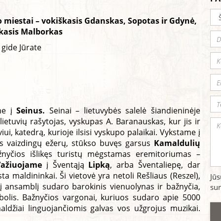
io miestai – vokiškasis Gdanskas, Sopotas ir Gdynė,
škasis Malborkas
 gide Jūrate
ame į
Seinus.
Seinai – lietuvybės salelė šiandieninėje
lietuvių rašytojas, vyskupas A. Baranauskas, kur jis ir
ui, katedrą, kurioje ilsisi vyskupo palaikai. Vykstame į
as vaizdingų ežerų, stūkso buvęs garsus
Kamaldulių
žnyčios išlikęs turistų mėgstamas eremitoriumas –
ažiuojame
į Šventąją
Lipką
, arba Šventaliepę, dar
a maldininkai. Ši vietovė yra netoli Rešliaus (Reszel),
Jū
nį ansamblį sudaro barokinis vienuolynas ir bažnyčia,
sur
mbolis. Bažnyčios vargonai, kuriuos sudaro apie 5000
aldžiai linguojančiomis galvas vos užgrojus muzikai.