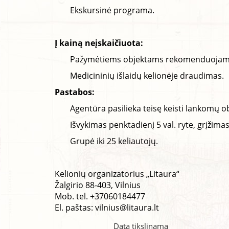
Ekskursinė programa.
Į kainą neįskaičiuota:
Pažymėtiems objektams rekomenduojame tu
Medicininių išlaidų kelionėje draudimas.
Pastabos:
Agentūra pasilieka teisę keisti lankomų o
Išvykimas penktadienį 5 val. ryte, grįžimas
Grupė iki 25 keliautojų.
Kelionių organizatorius „Litaura“
Žalgirio 88-403, Vilnius
Mob. tel. +37060184477
El. paštas:
vilnius@litaura.lt
Data tikslinama