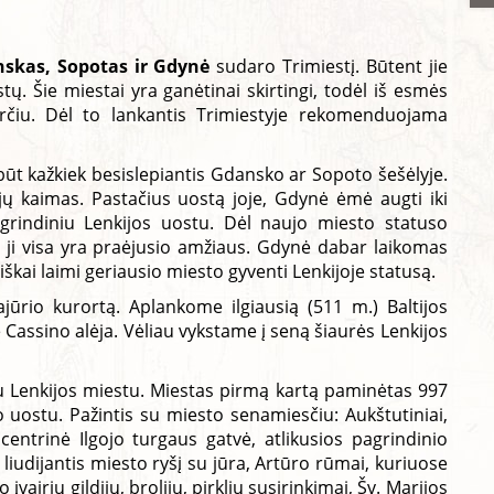
skas, Sopotas ir Gdynė
sudaro Trimiestį. Būtent jie
tų. Šie miestai yra ganėtinai skirtingi, todėl iš esmės
erčiu. Dėl to lankantis Trimiestyje rekomenduojama
ūt kažkiek besislepiantis Gdansko ar Sopoto šešėlyje.
jų kaimas. Pastačius uostą joje, Gdynė ėmė augti iki
agrindiniu Lenkijos uostu. Dėl naujo miesto statuso
 ji visa yra praėjusio amžiaus. Gdynė dabar laikomas
škai laimi geriausio miesto gyventi Lenkijoje statusą.
jūrio kurortą. Aplankome ilgiausią (511 m.) Baltijos
Cassino alėja. Vėliau vykstame į seną šiaurės Lenkijos
 Lenkijos miestu. Miestas pirmą kartą paminėtas 997
io uostu. Pažintis su miesto senamiesčiu: Aukštutiniai,
r centrinė Ilgojo turgaus gatvė, atlikusios pagrindinio
iudijantis miesto ryšį su jūra, Artūro rūmai, kuriuose
vairių gildijų, brolijų, pirklių susirinkimai, Šv. Marijos