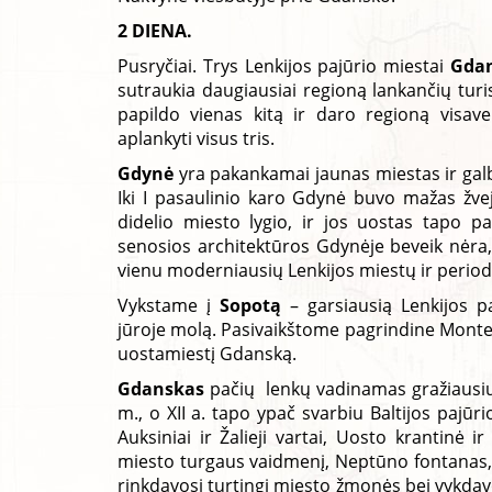
2 DIENA.
Pusryčiai. Trys Lenkijos pajūrio miestai
Gdan
sutraukia daugiausiai regioną lankančių turis
papildo vienas kitą ir daro regioną visav
aplankyti visus tris.
Gdynė
yra pakankamai jaunas miestas ir galb
Iki I pasaulinio karo Gdynė buvo mažas žve
didelio miesto lygio, ir jos uostas tapo p
senosios architektūros Gdynėje beveik nėra,
vienu moderniausių Lenkijos miestų ir periodi
Vykstame į
Sopotą
– garsiausią Lenkijos pa
jūroje molą. Pasivaikštome pagrindine Monte 
uostamiestį Gdanską.
Gdanskas
pačių lenkų vadinamas gražiausiu
m., o XII a. tapo ypač svarbiu Baltijos pajūr
Auksiniai ir Žalieji vartai, Uosto krantinė i
miesto turgaus vaidmenį, Neptūno fontanas, l
rinkdavosi turtingi miesto žmonės bei vykdavo į