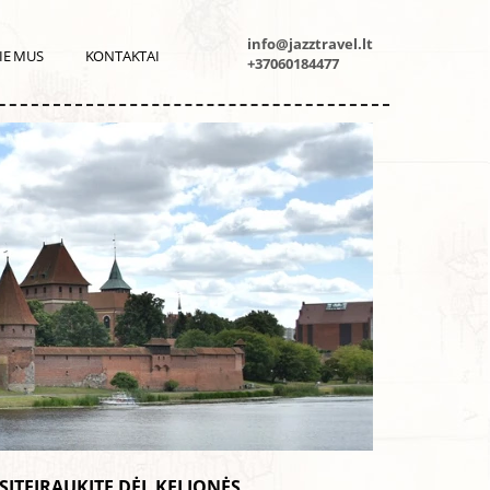
info@jazztravel.lt
IE MUS
KONTAKTAI
+37060184477
SITEIRAUKITE DĖL KELIONĖS