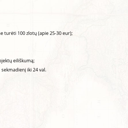
rėti 100 zlotų (apie 25-30 eur);
bjektų eiliškumą;
 sekmadienį iki 24 val.