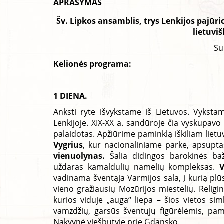
APRAŠYMAS
Šv. Lipkos ansamblis, trys Lenkijos pajūr
lietuvi
Su
Kelionės programa:
1 DIENA.
Anksti ryte išvykstame iš Lietuvos. Vykst
Lenkijoje. XIX-XX a. sandūroje čia vyskupavo 
palaidotas. Apžiūrime paminklą iškiliam lietuvi
Vygrius
, kur nacionaliniame parke, apsupt
vienuolynas.
Šalia didingos barokinės ba
uždaras kamaldulių namelių kompleksas.
V
vadinama šventąja Varmijos sala, į kurią plūst
vieno gražiausių Mozūrijos miestelių. Religi
kurios viduje „auga“ liepa – šios vietos si
vamzdžių, garsūs šventųjų figūrėlėmis, pam
Nakvynė viešbutyje prie Gdansko.