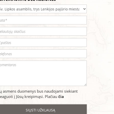
sų asmens duomenys bus naudojami siekiant
eaguoti į Jūsų kreipimąsi. Plačiau
čia