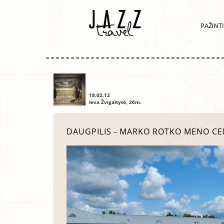
PAŽINT
18.02.12
Ieva Žvigaitytė, 26m.
DAUGPILIS - MARKO ROTKO MENO CE