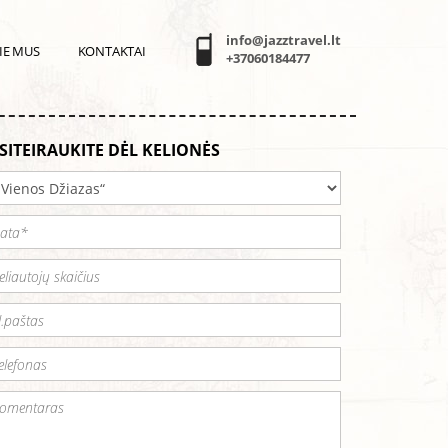
info@jazztravel.lt
IE MUS
KONTAKTAI
+37060184477
SITEIRAUKITE DĖL KELIONĖS