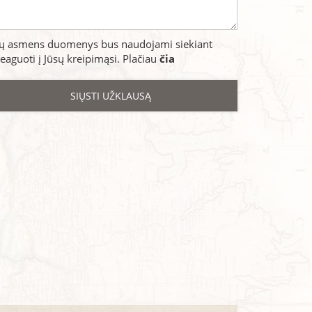
sų asmens duomenys bus naudojami siekiant
eaguoti į Jūsų kreipimąsi. Plačiau
čia