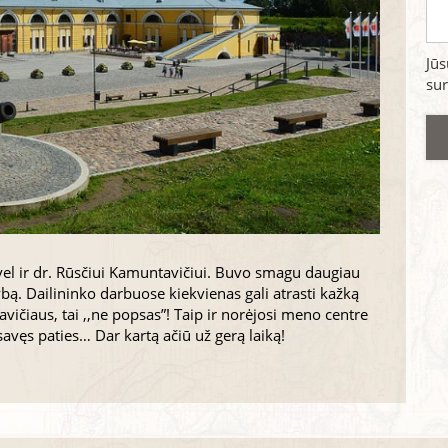
Jū
sur
ravel ir dr. Rūsčiui Kamuntavičiui. Buvo smagu daugiau
ą. Dailininko darbuose kiekvienas gali atrasti kažką
vičiaus, tai ,,ne popsas”! Taip ir norėjosi meno centre
 savęs paties… Dar kartą ačiū už gerą laiką!