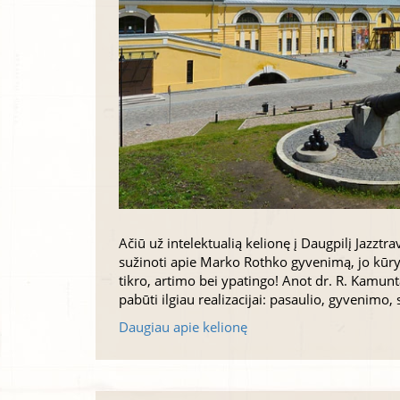
Ačiū už intelektualią kelionę į Daugpilį Jazzt
sužinoti apie Marko Rothko gyvenimą, jo kūryb
tikro, artimo bei ypatingo! Anot dr. R. Kamunta
pabūti ilgiau realizacijai: pasaulio, gyvenimo,
Daugiau apie kelionę